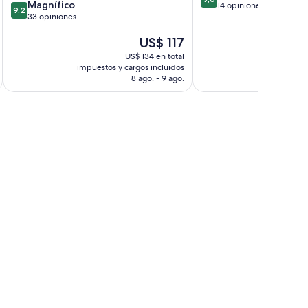
9.2
Magnífico
de
14 opiniones
9,2
de
33 opiniones
10,
10,
Excepcional,
El
US$ 117
Magnífico,
14
precio
33
opiniones
US$ 134 en total
actual
opiniones
impuestos y cargos incluidos
impuestos 
es
8 ago. - 9 ago.
de
US$ 117