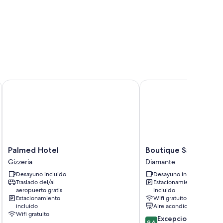
s ofrecen comodidades como aire acondicionado.
ter
Palmed Hotel
Boutique San Daniele
as habitaciones:
Palmed
Boutique
Palmed Hotel
Boutique San Daniel
Hotel
San
Gizzeria
Diamante
Gizzeria
Daniele
Desayuno incluido
Desayuno incluido
Diamante
Traslado del/al
Estacionamiento
aeropuerto gratis
incluido
Estacionamiento
Wifi gratuito
incluido
Aire acondicionado
Wifi gratuito
9.6
Excepcional
9,6