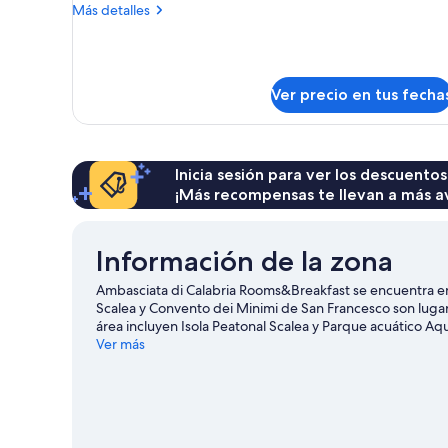
Habitación
Más
Más detalles
cuádruple
detalles
sobre
Confort
Habitación
cuádruple
Ver precio en tus fecha
Confort
Inicia sesión para ver los descuentos
¡Más recompensas te llevan a más a
Información de la zona
Ambasciata di Calabria Rooms&Breakfast se encuentra en 
Scalea y Convento dei Minimi de San Francesco son lugar
área incluyen Isola Peatonal Scalea y Parque acuático Aqu
ciudad? Échale un vistazo a lo que sucede en LAORAFT - C
Ver más
Ruderi di Cirella.
Visitar nuestra guía de viaje de Santa M
Ver más casas de ciudad en Santa María del Gi