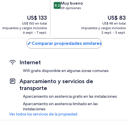
8.2
Muy bueno
8,2
de
69 opiniones
10,
El
El
US$ 133
US$ 83
Muy
precio
precio
bueno,
US$ 150 en total
US$ 98 en total
actual
actual
impuestos y cargos incluidos
impuestos y cargos incluidos
69
es
es
6 sept. - 7 sept.
2 sept. - 3 sept.
opiniones
de
de
US$ 133
US$ 83
Comparar propiedades similares
Internet
Wifi gratis disponible en algunas zonas comunes
Aparcamiento y servicios de
transporte
Aparcamiento sin asistencia gratis en las instalaciones
Aparcamiento sin asistencia limitado en las
instalaciones
Ver todos los servicios de la propiedad