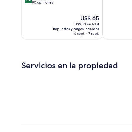
de
90 opiniones
10,
10,
Excelente,
Magnífico,
139
El
US$ 65
90
opiniones
precio
opiniones
US$ 80 en total
actual
impuestos y cargos incluidos
es
6 sept. - 7 sept.
de
US$ 65
Servicios en la propiedad