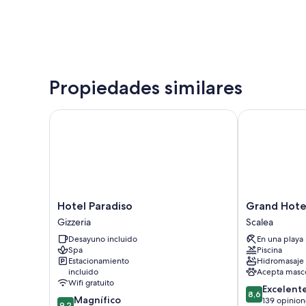
Propiedades similares
Hotel Paradiso
Grand Hotel 
Hotel
Grand
Hotel Paradiso
Grand Hote
Paradiso
Hotel
Gizzeria
Scalea
Gizzeria
De
Desayuno incluido
En una playa
Rose
Spa
Piscina
Scalea
Estacionamiento
Hidromasaje
incluido
Acepta masc
Wifi gratuito
8.6
Excelent
8,6
9.2
Magnífico
de
139 opinion
9,2