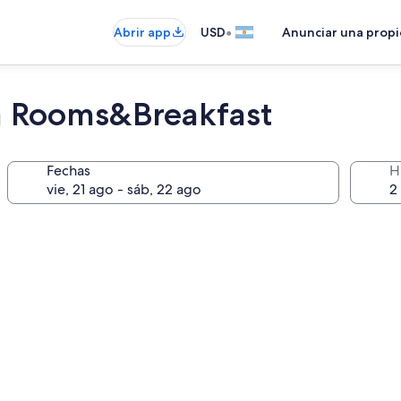
•
Abrir app
USD
Anunciar una prop
a Rooms&Breakfast
Fechas
H