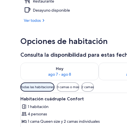
Restaurante
Vista a la pla
Desayuno disponible
Ver todos
Opciones de habitación
Consulta la disponibilidad para estas fec
Consulta la disponibilidad para hoy ago 7 - ago 8
Consulta la d
Hoy
ago 7 - ago 8
Filtros
Todas las habitaciones
3 camas o más
2 camas
disponibles
Ver
Un dormitorio con dos camas, 
para
2
Habitación cuádruple Confort
todas
las
1 habitación
las
habitaciones
4 personas
fotos
de
1 cama Queen size y 2 camas individuales