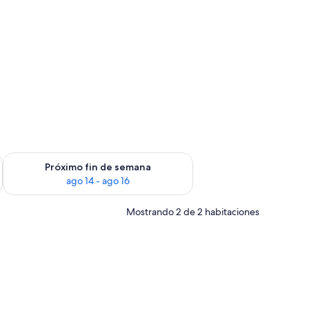
fin de semana ago 7 - ago 9
Consulta la disponibilidad para el próximo fin de semana ago 
Próximo fin de semana
ago 14 - ago 16
Mostrando 2 de 2 habitaciones
ión.
, una mesita de noche, una obra de arte colgada en la pared y un enchufe.