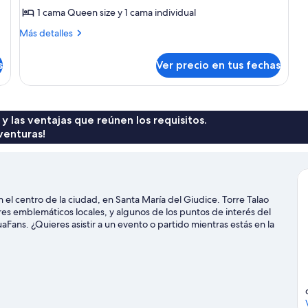
Habitación
1 cama Queen size y 1 cama individual
triple
Más
clásica
Más detalles
detalles
sobre
s
Ver precio en tus fechas
Habitación
triple
clásica
 y las ventajas que reúnen los requisitos.
venturas!
el centro de la ciudad, en Santa María del Giudice. Torre Talao
es emblemáticos locales, y algunos de los puntos de interés del
aFans. ¿Quieres asistir a un evento o partido mientras estás en la
entro Lao Action Raft, o puedes salir una noche a Teatro de los
aría del Giudice
udice