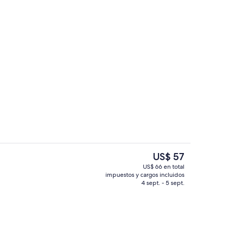
la propiedad
Bar (en la propiedad)
El
US$ 57
precio
US$ 66 en total
actual
impuestos y cargos incluidos
aya o al mar
Desayuno buffet todos los días (con c
es
4 sept. - 5 sept.
de
US$ 57