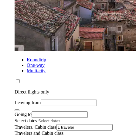
Roundtrip
One-way
Multi-city
Direct flights only
Leaving from
Going to
Select dates
Travelers, Cabin class
Travelers and Cabin class