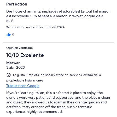
Perfection
Des hôtes charmants, impliqués et adorables! Le tout fait maison
est incroyable ! On se sent à la maison, bravo et longue vie à
eux!
Se hospedó 1 noche en octubre de 2024
0
Opinión verificada
10/10 Excelente
Marwan
3 abr. 2023
Le gustó: Limpieza, personal y atención, servicios, estado de la
propiedad e instalaciones
Traducir con Google
If you're learning Italian, this is a fantastic place to enjoy; the
owners were very patient and supportive, and the place is clean
and quiet; they allowed us to roam in their orange garden and
eat fresh, tasty oranges off the trees, such a fantastic
experience, highly recommended.