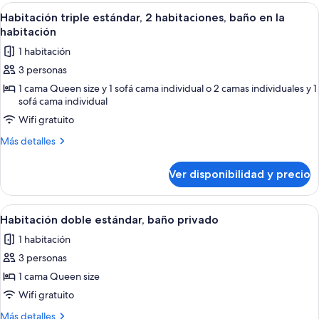
o
con
Ver
Una habitación de hotel con una cama, 
4
2
1
Habitación triple estándar, 2 habitaciones, baño en la
todas
cama
individuales,
habitación
doble
las
baño
1 habitación
o
fotos
privado
2
3 personas
de
individuales,
1 cama Queen size y 1 sofá cama individual o 2 camas individuales y 1
Habitación
baño
sofá cama individual
privado
triple
Wifi gratuito
estándar,
2
Más
Más detalles
detalles
habitaciones,
sobre
baño
Ver disponibilidad y precio
Habitación
en
triple
la
estándar,
Ver
Una habitación de hotel con cama, mes
3
2
Habitación doble estándar, baño privado
habitación
todas
habitaciones,
1 habitación
baño
las
en
3 personas
fotos
la
de
1 cama Queen size
habitación
Habitación
Wifi gratuito
doble
Más
Más detalles