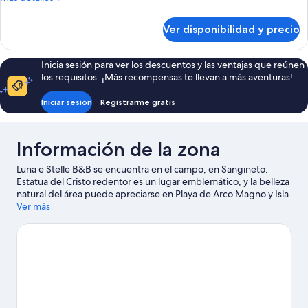
estándar,
detalles
baño
sobre
Ver disponibilidad y precio
Habitación
privado
doble
estándar,
Inicia sesión para ver los descuentos y las ventajas que reúnen
baño
los requisitos. ¡Más recompensas te llevan a más aventuras!
privado
Iniciar sesión
Registrarme gratis
Información de la zona
Luna e Stelle B&B se encuentra en el campo, en Sangineto.
Estatua del Cristo redentor es un lugar emblemático, y la belleza
natural del área puede apreciarse en Playa de Arco Magno y Isla
de Dino. Las actividades como buceo ofrecen una gran
Ver más
oportunidad de disfrutar del agua y, si buscas un poco de
adrenalina, puedes hacer escalada en roca, bici de montaña y
caminatas o ciclismo en senderos en los alrededores.
Visitar
nuestra guía de viaje de Sangineto
Ver más B&B en Sangineto