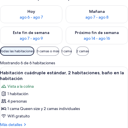
Consulta la disponibilidad para hoy ago 6 - ago 7
Consulta la disponibilidad pa
Hoy
Mañana
ago 6 - ago 7
ago 7 - ago 8
Consulta la disponibilidad para este fin de semana ago 7 - ag
Consulta la disponibilidad par
Este fin de semana
Próximo fin de semana
ago 7 - ago 9
ago 14 - ago 16
Filtros
Todas las habitaciones
3 camas o más
1 cama
2 camas
disponibles
para
Mostrando 6 de 6 habitaciones
las
Ver
Minibar, caja de seguridad en la habita
10
Habitación cuádruple estándar, 2 habitaciones, baño en la
habitaciones
todas
habitación
las
Vista a la colina
fotos
1 habitación
de
4 personas
Habitación
cuádruple
1 cama Queen size y 2 camas individuales
estándar,
Wifi gratuito
2
Más
Más detalles