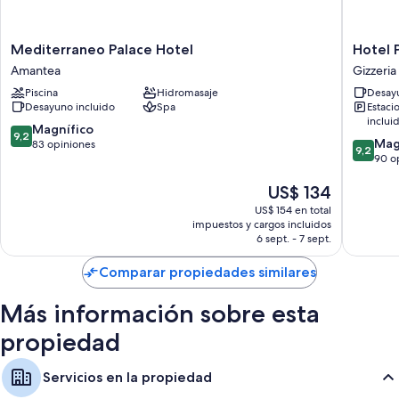
Televisiones de pantalla plana con canales de televisión por cable
Balcones, kitchenettes y cunas
Mediterraneo
Hotel
Mediterraneo Palace Hotel
Hotel 
Palace
Paradiso
Amantea
Gizzeria
Hotel
Gizzeria
Piscina
Hidromasaje
Desayu
Amantea
Desayuno incluido
Spa
Estaci
inclui
9.2
Magnífico
9,2
9.2
Mag
de
83 opiniones
9,2
de
90 o
10,
10,
Magnífico,
El
US$ 134
Magnífi
83
precio
90
opiniones
US$ 154 en total
actual
opinion
impuestos y cargos incluidos
es
6 sept. - 7 sept.
de
US$ 134
Comparar propiedades similares
Más información sobre esta
propiedad
Servicios en la propiedad