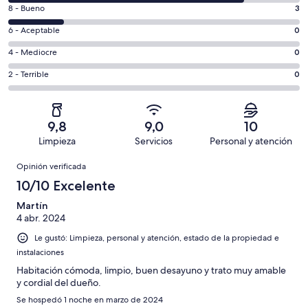
10
Evaluación:
8 - Bueno
3
-
8
Excelente.
Evaluación:
6 - Aceptable
0
-
13
6
Bueno.
Evaluación:
4 - Mediocre
0
de
-
3
4
16
Aceptable.
Evaluación:
2 - Terrible
0
de
-
opiniones
0
2
16
Mediocre.
de
-
opiniones
0
16
Terrible.
de
9,8
9,0
10
opiniones
0
16
Limpieza
Servicios
Personal y atención
de
opiniones
Opiniones
16
Opinión verificada
opiniones
10/10 Excelente
Martín
4 abr. 2024
Le gustó: Limpieza, personal y atención, estado de la propiedad e
instalaciones
Habitación cómoda, limpio, buen desayuno y trato muy amable
y cordial del dueño.
Se hospedó 1 noche en marzo de 2024