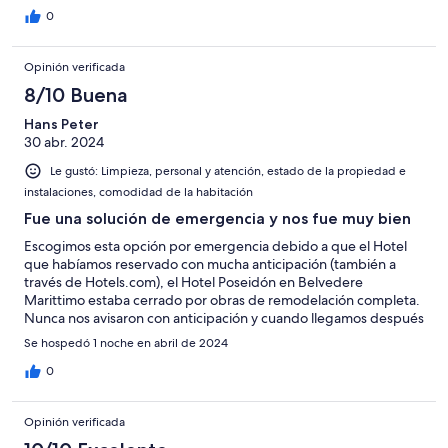
0
Opinión verificada
8/10 Buena
Hans Peter
30 abr. 2024
Le gustó: Limpieza, personal y atención, estado de la propiedad e
instalaciones, comodidad de la habitación
Fue una solución de emergencia y nos fue muy bien
Escogimos esta opción por emergencia debido a que el Hotel
que habíamos reservado con mucha anticipación (también a
través de Hotels.com), el Hotel Poseidón en Belvedere
Marittimo estaba cerrado por obras de remodelación completa.
Nunca nos avisaron con anticipación y cuando llegamos después
de un largo viaje en automóvil nos encontramos con la sorpresa.
Se hospedó 1 noche en abril de 2024
Una vez seleccionamos nuestro nuevo hospedaje nos
demoramos en encontrar la dirección. Finalmente cuando
0
llegamos la atención y el servicio fueron muy buenos. Sin lugar a
dudas Luna B&B nos sacó de un gran apuro y Nos sentimos a
Opinión verificada
gusto allá.