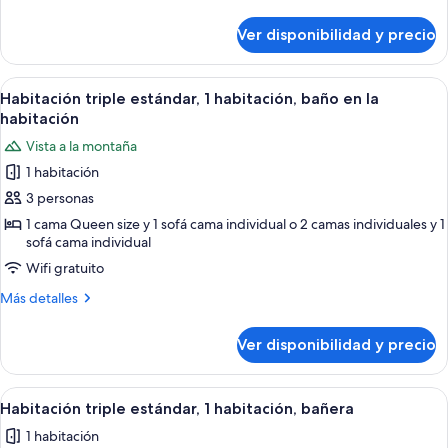
habitaciones,
detalles
baño
sobre
Ver disponibilidad y precio
Habitación
en
cuádruple
la
estándar,
Ver
Una habitación de hotel con cama, escri
habitación
12
2
Habitación triple estándar, 1 habitación, baño en la
todas
habitaciones,
habitación
baño
las
Vista a la montaña
en
fotos
la
1 habitación
de
habitación
3 personas
Habitación
triple
1 cama Queen size y 1 sofá cama individual o 2 camas individuales y 1
sofá cama individual
estándar,
Wifi gratuito
1
habitación,
Más
Más detalles
baño
detalles
sobre
en
Ver disponibilidad y precio
Habitación
la
triple
habitación
estándar,
Ver
Un dormitorio con una cama grande, d
13
1
Habitación triple estándar, 1 habitación, bañera
todas
habitación,
1 habitación
baño
las