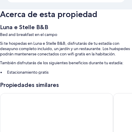
Acerca de esta propiedad
Luna e Stelle B&B
Bed and breakfast en el campo
Si te hospedas en Luna e Stelle B&B, disfrutarás de tu estadía con
desayuno completo incluido, un jardín y un restaurante. Los huéspedes
podrán mantenerse conectados con wifi gratis en la habitación.
También disfrutarás de los siguientes beneficios durante tu estadía:
Estacionamiento gratis
Muebles de exterior y áreas para no fumadores
Propiedades similares
Características de las habitaciones
Mediterraneo Palace Hotel
Hotel Pa
En Luna e Stelle B&B, todas las habitaciones ofrecen atenciones como
espacios para trabajar con laptops y aire acondicionado. Además,
brindan servicios como wifi gratis y cajas de seguridad.
También se incluyen los siguientes servicios adicionales:
Baños con duchas y bidets