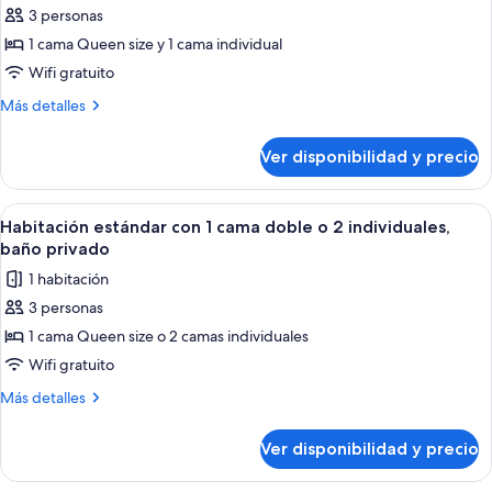
en
3 personas
fotos
la
de
1 cama Queen size y 1 cama individual
habitación
Habitación
Wifi gratuito
triple
Más
Más detalles
estándar,
detalles
1
sobre
Ver disponibilidad y precio
Habitación
habitación,
triple
bañera
estándar,
Ver
Una habitación de hotel con una cama,
4
1
Habitación estándar con 1 cama doble o 2 individuales,
todas
habitación,
baño privado
bañera
las
1 habitación
fotos
3 personas
de
1 cama Queen size o 2 camas individuales
Habitación
estándar
Wifi gratuito
con
Más
Más detalles
1
detalles
sobre
cama
Ver disponibilidad y precio
Habitación
doble
estándar