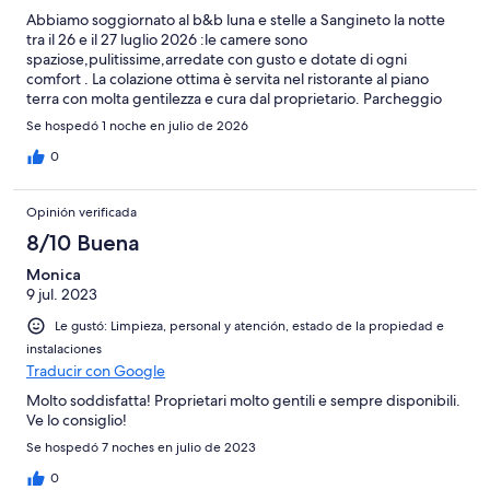
Abbiamo soggiornato al b&b luna e stelle a Sangineto la notte
tra il 26 e il 27 luglio 2026 :le camere sono
spaziose,pulitissime,arredate con gusto e dotate di ogni
comfort . La colazione ottima è servita nel ristorante al piano
terra con molta gentilezza e cura dal proprietario. Parcheggio
adiacente comodo e ampio. Consigliatissimo
Se hospedó 1 noche en julio de 2026
0
Opinión verificada
8/10 Buena
Monica
9 jul. 2023
Le gustó: Limpieza, personal y atención, estado de la propiedad e
instalaciones
Traducir con Google
Molto soddisfatta! Proprietari molto gentili e sempre disponibili.
Ve lo consiglio!
Se hospedó 7 noches en julio de 2023
0