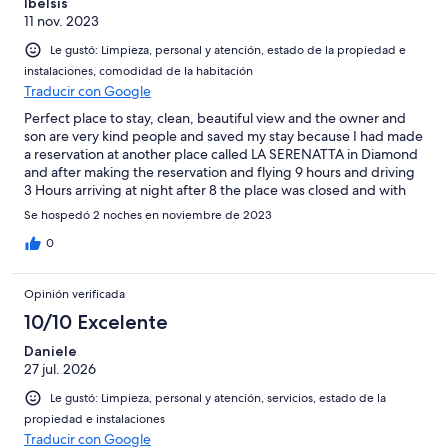
Ibelsis
11 nov. 2023
Le gustó: Limpieza, personal y atención, estado de la propiedad e
instalaciones, comodidad de la habitación
Traducir con Google
Perfect place to stay, clean, beautiful view and the owner and
son are very kind people and saved my stay because I had made
a reservation at another place called LA SERENATTA in Diamond
and after making the reservation and flying 9 hours and driving
3 Hours arriving at night after 8 the place was closed and with
no one waiting for us leaving us alone in the middle of the boche
Se hospedó 2 noches en noviembre de 2023
yblas diamond mountains. After several calls we contacted
LUNA B&B and we were able to sleep peacefully. I recommend
0
this place 200%.
Opinión verificada
10/10 Excelente
Daniele
27 jul. 2026
Le gustó: Limpieza, personal y atención, servicios, estado de la
propiedad e instalaciones
Traducir con Google