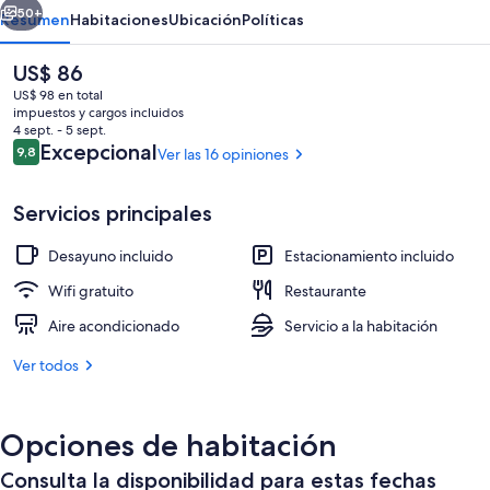
50+
Resumen
Habitaciones
Ubicación
Políticas
El
US$ 86
precio
US$ 98 en total
actual
impuestos y cargos incluidos
es
4 sept. - 5 sept.
de
Opiniones
Excepcional
9,8
Ver las 16 opiniones
9,8 de 10
US$ 86
Servicios principales
Terraza o patio
Desayuno incluido
Estacionamiento incluido
Wifi gratuito
Restaurante
Aire acondicionado
Servicio a la habitación
Ver todos
Opciones de habitación
Consulta la disponibilidad para estas fechas