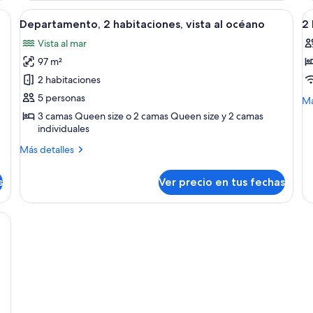
habitaciones
on kitchenette, sofá, mesa de comedor con sillas, televisor de pantalla plan
Ver
Una mesa con frutero, jarra y vasos en 
V
19
(Dual
Departamento, 2 habitaciones, vista al océano
2
todas
t
Key)
Vista al mar
las
la
97 m²
fotos
f
de
d
2 habitaciones
Departamento,
2
5 personas
M
Má
2
B
de
3 camas Queen size o 2 camas Queen size y 2 camas
so
habitaciones,
A
individuales
2
vista
Más
Más detalles
Be
al
detalles
Ap
sobre
océano
s
Ver precio en tus fechas
Departamento,
2
habitaciones,
on plancha y cunas
vista
al
océano