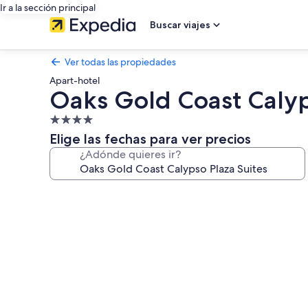
Ir a la sección principal
Buscar viajes
Ver todas las propiedades
Apart-hotel
Oaks Gold Coast Calyp
Propiedad
de
Elige las fechas para ver precios
4.0
¿Adónde quieres ir?
estrellas
Galería
de
fotos
de
Oaks
Gold