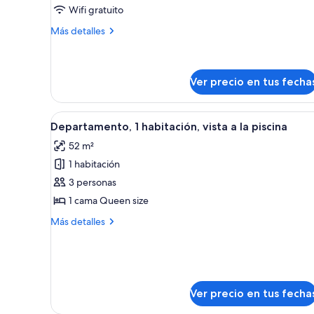
de
Wifi gratuito
2
Más
Más detalles
Bedrooms
detalles
sobre
Ocean
2
View
Bedrooms
Ver precio en tus fecha
Apartment
Ocean
View
Ver
Habitación de hotel con una ca
Apartment
8
Departamento, 1 habitación, vista a la piscina
todas
52 m²
las
1 habitación
fotos
de
3 personas
Departamento,
1 cama Queen size
1
Más
Más detalles
habitación,
detalles
vista
sobre
Departamento,
a
1
la
habitación,
Ver precio en tus fecha
piscina
vista
a