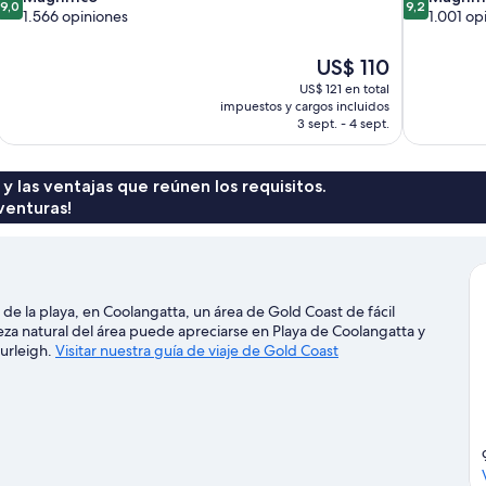
9,0
9,2
de
de
1.566 opiniones
1.001 op
10,
10,
Magnífico,
Magnífico,
El
US$ 110
1.566
1.001
precio
US$ 121 en total
opiniones
opiniones
actual
impuestos y cargos incluidos
es
3 sept. - 4 sept.
de
US$ 110
 y las ventajas que reúnen los requisitos.
venturas!
de la playa, en Coolangatta, un área de Gold Coast de fácil
eza natural del área puede apreciarse en Playa de Coolangatta y
Burleigh.
Visitar nuestra guía de viaje de Gold Coast