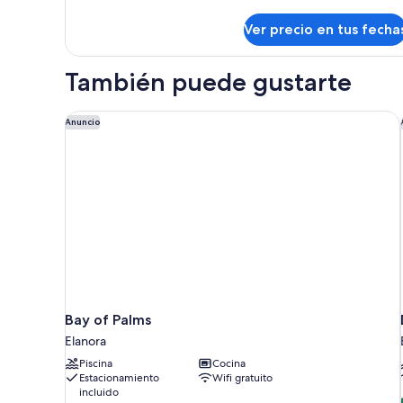
Bedroom
detalles
sobre
Executive
Ver precio en tus fecha
2
Apartment
Bedroom
Executive
También puede gustarte
Apartment
Bay of Palms
Anuncio
Bay of Palms
Elanora
Piscina
Cocina
Estacionamiento
Wifi gratuito
incluido