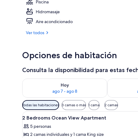
Piscina
Hidromasaje
Una piscina al
Aire acondicionado
Ver todos
Opciones de habitación
Consulta la disponibilidad para estas fec
Consulta la disponibilidad para hoy ago 7 - ago 8
Consulta la d
Hoy
ago 7 - ago 8
Filtros
Todas las habitaciones
3 camas o más
1 cama
2 camas
disponibles
Ver
Escritorio, tabla de planchar c
para
3
2 Bedrooms Ocean View Apartment
todas
las
5 personas
las
habitaciones
2 camas individuales y 1 cama King size
fotos