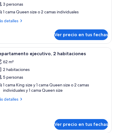
e
3 personas
abitación,
1 cama Queen size o 2 camas individuales
ás
s detalles
abitación
talles
Coolangatta)
bre
Ver precio en tus fechas
bitación,
bitación
ared y cortinas traslúcidas en la ventana.
 una mesa de centro y un televisor. Hay un balcón con vistas a edificios.
er
Una mesa con frutero, jarra y vasos, con vista 
9
oolangatta)
epartamento ejecutivo, 2 habitaciones
odas
62 m²
s
2 habitaciones
otos
e
5 personas
epartamento
1 cama King size y 1 cama Queen size o 2 camas
individuales y 1 cama Queen size
jecutivo,
ás
s detalles
abitaciones
talles
bre
partamento
ecutivo,
Ver precio en tus fechas
bitaciones