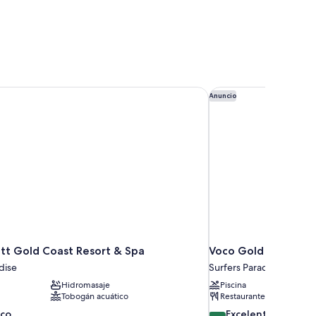
t Gold Coast Resort & Spa
Voco Gold Coast
Anuncio
tt Gold Coast Resort & Spa
Voco Gold Coast
dise
Surfers Paradise
Hidromasaje
Piscina
Tobogán acuático
Restaurante
8.8
ico
Excelente