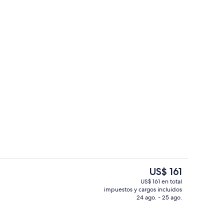
Exterior
El
US$ 161
precio
US$ 161 en total
actual
impuestos y cargos incluidos
la habitación
Una playa cerca
es
24 ago. - 25 ago.
de
US$ 161