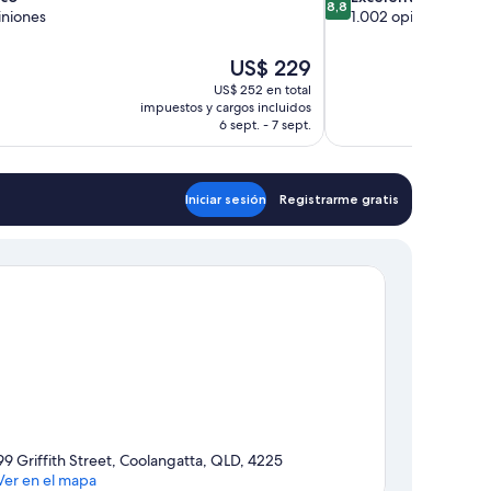
8,8
de
iniones
1.002 opiniones
10,
Excelente,
El
US$ 229
1.002
precio
US$ 252 en total
opiniones
actual
impuestos y cargos incluidos
es
6 sept. - 7 sept.
de
US$ 229
Iniciar sesión
Registrarme gratis
99 Griffith Street, Coolangatta, QLD, 4225
Ver en el mapa