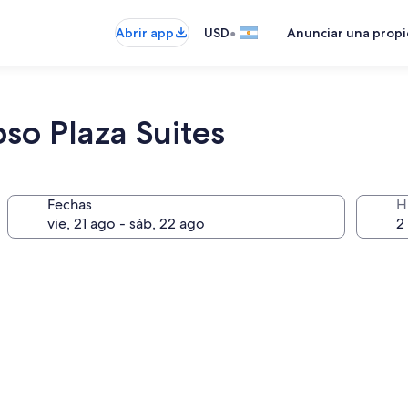
•
Abrir app
USD
Anunciar una prop
so Plaza Suites
Fechas
H