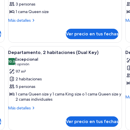
de
d
3 personas
Departamento
H
1 cama Queen size
ejecutivo,
1
Más
M
Más detalles
Má
1
h
detalles
de
habitación
sobre
(
so
s
Ver precio en tus fechas
Departamento
Ha
ejecutivo,
1
1
ha
ma grande, dos lámparas de noche, un ventilador de techo, un cuadro en la p
Ver
Una sala de estar moderna con un sofá,
V
8
habitación
(C
Departamento, 2 habitaciones (Dual Key)
D
todas
t
Excepcional
las
10,0
la
10,0 de 10
(1
1 opinión
fotos
f
opinión)
97 m²
de
d
2 habitaciones
Departamento,
D
5 personas
2
e
1 cama Queen size y 1 cama King size o 1 cama Queen size y
habitaciones
2
M
Má
2 camas individuales
(Dual
h
de
so
Más
Más detalles
Key)
De
detalles
ej
sobre
s
Ver precio en tus fechas
2
Departamento,
ha
2