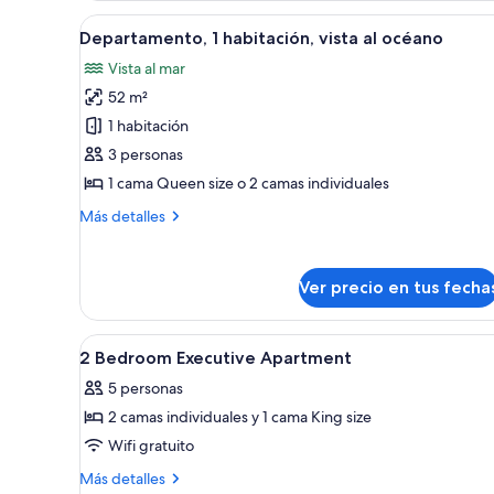
la
Ver
Un espacio habitable compacto c
piscina
11
Departamento, 1 habitación, vista al océano
todas
Vista al mar
las
52 m²
fotos
de
1 habitación
Departamento,
3 personas
1
1 cama Queen size o 2 camas individuales
habitación,
Más
Más detalles
vista
detalles
al
sobre
Departamento,
océano
Ver precio en tus fecha
1
habitación,
vista
Ver
Escritorio, tabla de planchar c
6
al
2 Bedroom Executive Apartment
todas
océano
5 personas
las
2 camas individuales y 1 cama King size
fotos
de
Wifi gratuito
2
Más
Más detalles