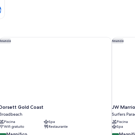
s
Dorsett Gold Coast
JW Marriot
Anuncio
Anuncio
Dorsett Gold Coast
JW Marrio
Broadbeach
Surfers Para
Piscina
Spa
Piscina
Wifi gratuito
Restaurante
Spa
9.0
9.2
Magnífico
Magníf