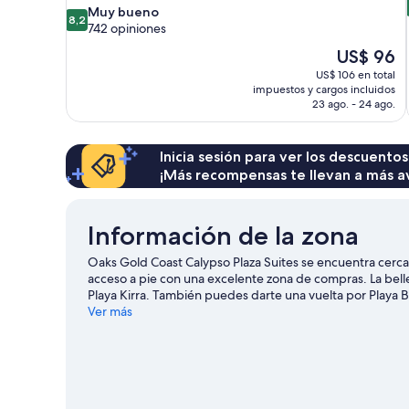
8.2
Muy bueno
8,2
de
742 opiniones
10,
El
US$ 96
Muy
precio
US$ 106 en total
bueno,
actual
impuestos y cargos incluidos
742
es
23 ago. - 24 ago.
opiniones
de
US$ 96
Inicia sesión para ver los descuentos
¡Más recompensas te llevan a más a
Información de la zona
Oaks Gold Coast Calypso Plaza Suites se encuentra cerca 
acceso a pie con una excelente zona de compras. La bell
Playa Kirra. También puedes darte una vuelta por Playa 
Ver más
Ver más apart-hoteles en Gold Coast