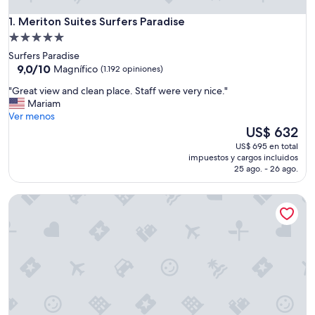
Meriton Suites Surfers Paradise
1. Meriton Suites Surfers Paradise
Propiedad
de
Surfers Paradise
5.0
9.0
9,0/10
Magnífico
(1.192 opiniones)
de
estrellas
"
"Great view and clean place. Staff were very nice."
10,
G
Mariam
Magnífico,
r
Ver menos
(1.192
e
El
US$ 632
opiniones)
a
precio
US$ 695 en total
t
actual
impuestos y cargos incluidos
v
es
25 ago. - 26 ago.
i
de
e
US$ 632
Peppers Soul Surfers Paradise
w
a
n
d
c
l
e
a
n