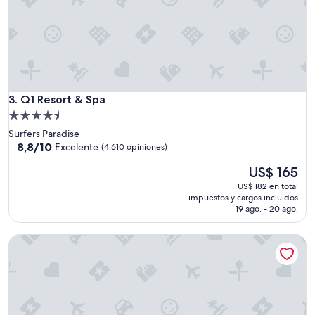
ó
n
y
s
e
r
v
Q1 Resort & Spa
i
3. Q1 Resort & Spa
c
Propiedad
i
de
Surfers Paradise
o
4.5
8.8
8,8/10
Excelente
(4.610 opiniones)
,
de
estrellas
e
El
US$ 165
10,
l
precio
Excelente,
US$ 182 en total
p
actual
(4.610
impuestos y cargos incluidos
e
es
opiniones)
19 ago. - 20 ago.
r
de
s
US$ 165
o
The Star Residences Gold Coast
n
a
l
e
n
g