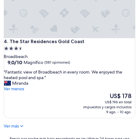
e
n
e
r
a
l
m
The Star Residences Gold Coast
4. The Star Residences Gold Coast
u
Propiedad
y
de
a
Broadbeach
t
3.5
9.0
9,0/10
Magnífico
(581 opiniones)
e
de
estrellas
"
n
"Fantastic view of Broadbeach in every room. We enjoyed the
10,
F
t
heated pool and spa."
Magnífico,
a
o
Miranda
(581
n
y
Ver menos
opiniones)
t
e
El
US$ 178
a
l
precio
US$ 196 en total
s
d
actual
impuestos y cargos incluidos
t
e
es
9 ago. - 10 ago.
i
s
de
c
a
US$ 178
Ver más
v
y
i
u
e
Precio
Precio por noche más bajo encontrado en las últimas 24 horas para una