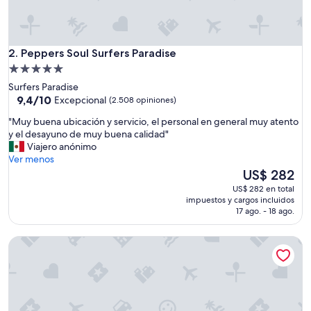
p
l
a
c
Peppers Soul Surfers Paradise
e
2. Peppers Soul Surfers Paradise
.
Propiedad
S
de
Surfers Paradise
t
5.0
9.4
9,4/10
Excepcional
(2.508 opiniones)
a
de
estrellas
f
"
"Muy buena ubicación y servicio, el personal en general muy atento
10,
f
M
y el desayuno de muy buena calidad"
Excepcional,
w
u
Viajero anónimo
(2.508
e
y
Ver menos
opiniones)
r
b
El
US$ 282
e
u
precio
US$ 282 en total
v
e
actual
impuestos y cargos incluidos
e
n
es
17 ago. - 18 ago.
r
a
de
y
u
US$ 282
n
Q1 Resort & Spa
b
i
i
c
c
e
a
.
c
"
i