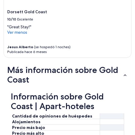
d
s
p
Dorsett Gold Coast
a
10/10
Excelente
.
"Great Stay!"
"
Ver menos
Jesus Alberto
(se hospedó 1 noches)
Publicada hace 6 meses
Más información sobre Gold
Coast
Información sobre Gold
Coast | Apart-hoteles
Cantidad de opiniones de huéspedes
Alojamientos
Precio más bajo
Precio más alto