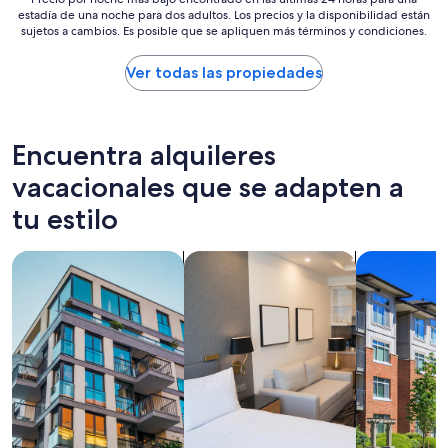
n
estadía de una noche para dos adultos. Los precios y la disponibilidad están
w
por
o
sujetos a cambios. Es posible que se apliquen más términos y condiciones.
o
noche
d
f
más
e
B
bajo
m
Ver todas las propiedades
r
encontrado
u
o
en
y
a
las
b
d
últimas
u
Encuentra alquileres
b
24
e
e
horas
vacacionales que se adapten a
n
a
para
a
tu estilo
c
una
c
h
estadía
a
i
de
l
Buscar departamentos
Buscar apart-hoteles
Buscar cond
n
una
i
e
noche
d
v
para
a
e
dos
d
r
adultos.
"
y
Los
r
precios
o
y
o
la
m
disponibilidad