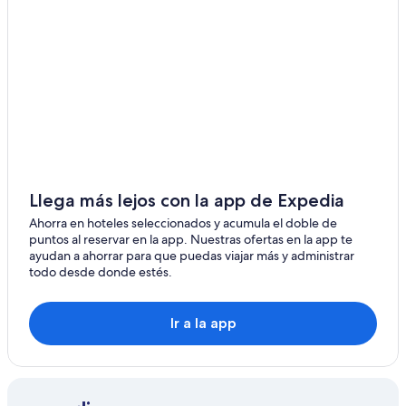
Valeria del Mar
Alquiler de autos cerca de Villa Gesell
Alquiler de autos en Nueva Atlantis
Lucila del Mar
Aguas Verdes
Nueva Atlantis
Llega más lejos con la app de Expedia
Ahorra en hoteles seleccionados y acumula el doble de
puntos al reservar en la app. Nuestras ofertas en la app te
ayudan a ahorrar para que puedas viajar más y administrar
todo desde donde estés.
Ir a la app