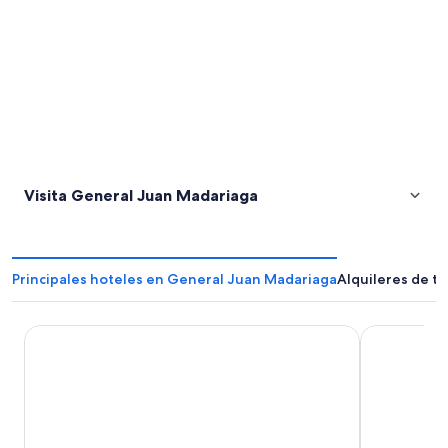
Visita General Juan Madariaga
Principales hoteles en General Juan Madariaga
Alquileres de 
Hotel Reviens de Villa Gesell
Carilo Villa