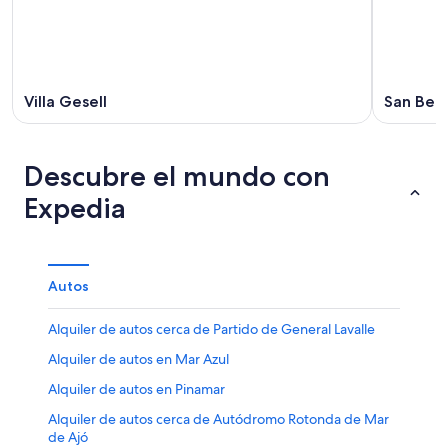
ago
de
-
semana,
11
14
ago
ago
-
Villa Gesell
San Ber
16
ago
Descubre el mundo con
Expedia
Autos
Alquiler de autos cerca de Partido de General Lavalle
Alquiler de autos en Mar Azul
Alquiler de autos en Pinamar
Alquiler de autos cerca de Autódromo Rotonda de Mar
de Ajó