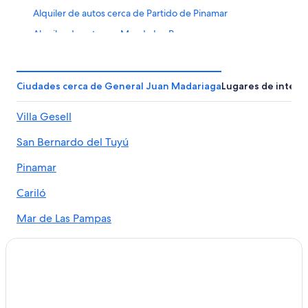
Alquiler de autos cerca de Partido de Pinamar
Alquiler de autos en Mar de Las Pampas
Alquiler de autos cerca de Playa de Villa Gesell
Alquiler de autos cerca de Playa de Pinamar
Ciudades cerca de General Juan Madariaga
Lugares de interé
Alquiler de autos en Ostende
Villa Gesell
Alquiler de autos en General Juan Madariaga
Alquiler de autos cerca de Playa de Valeria del Mar
San Bernardo del Tuyú
Alquiler de autos en Valeria del Mar
Pinamar
Alquiler de autos cerca de Avenida Jorge Bunge
Cariló
Autos de alquiler en el aeropuerto de Villa Gesell
Mar de Las Pampas
Alquiler de autos cerca de Villa Gesell Golf Club
Alquiler de autos en Cariló
Mar Azul
Alquiler de autos en Villa Gesell
Mar de Ajó
Alquiler de autos cerca de Playa de Cariló
Ostende
Alquiler de autos cerca de Centro comercial Cariló