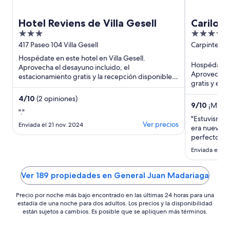
Hotel Reviens de Villa Gesell
Carilo V
3
3.5
out
out
417 Paseo 104 Villa Gesell
Carpintero y
Buenos Aire
of
of
Hospédate en este hotel en Villa Gesell.
Hospédate en
5
5
Aprovecha el desayuno incluido, el
Aprovecha el
estacionamiento gratis y la recepción disponible
gratis y el 
las 24 horas. Estarás muy cerca ...
cerca de atr
4
/
10
(2 opiniones)
9
/
10
¡Magníf
"."
"Estuvismos 
Ver precios
Enviada el 21 nov. 2024
era nuevo, 
perfecto."
Enviada el 6 
Ver 189 propiedades en General Juan Madariaga
Precio por noche más bajo encontrado en las últimas 24 horas para una
estadía de una noche para dos adultos. Los precios y la disponibilidad
están sujetos a cambios. Es posible que se apliquen más términos.