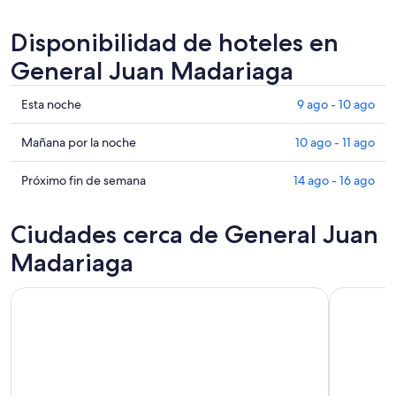
Disponibilidad de hoteles en
General Juan Madariaga
Ver
Esta noche
9 ago - 10 ago
precios
de
Ver
Mañana por la noche
10 ago - 11 ago
propiedades
precios
en
de
Ver
Próximo fin de semana
14 ago - 16 ago
General
propiedades
precios
Juan
en
de
Ciudades cerca de General Juan
Madariaga
General
propiedades
para
Juan
en
Madariaga
esta
Madariaga
General
noche,
para
Juan
9
mañana
Madariaga
ago
por
para
-
la
el
10
noche,
próximo
ago
10
fin