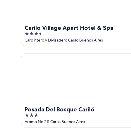
ago
ago
-
16
ago
Carilo Village Apart Hotel & Spa
3.5
out
Carpintero y Divisadero Carilo Buenos Aires
of
5
Posada Del Bosque Cariló
Posada Del Bosque Cariló
3
out
Aromo No 211 Carilo Buenos Aires
of