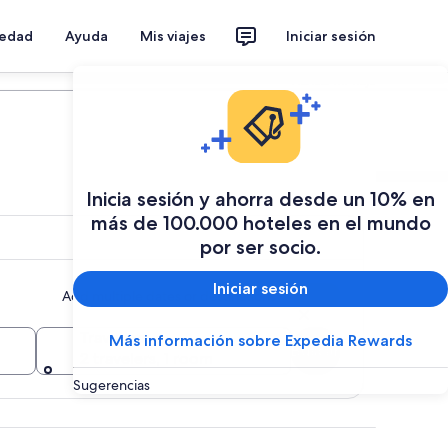
iedad
Ayuda
Mis viajes
Iniciar sesión
Planear mi viaje
Inicia sesión y ahorra desde un 10% en
más de 100.000 hoteles en el mundo
por ser socio.
Iniciar sesión
Add multiple dates or destinations
Travelers
Más información sobre Expedia Rewards
Buscar
2 travelers, 1 room
Sugerencias