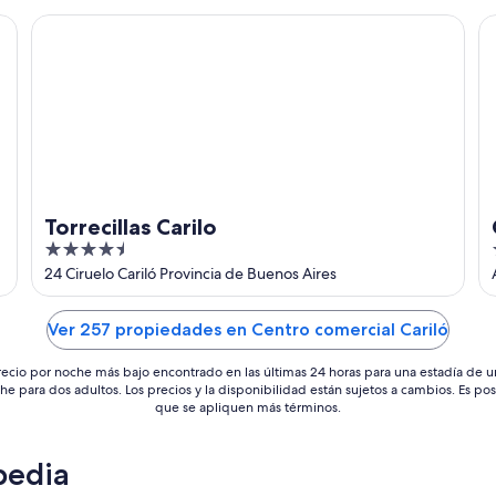
Torrecillas Carilo
Ca
Torrecillas Carilo
4.5
out
24 Ciruelo Cariló Provincia de Buenos Aires
of
5
Ver 257 propiedades en Centro comercial Cariló
recio por noche más bajo encontrado en las últimas 24 horas para una estadía de u
he para dos adultos. Los precios y la disponibilidad están sujetos a cambios. Es pos
que se apliquen más términos.
pedia