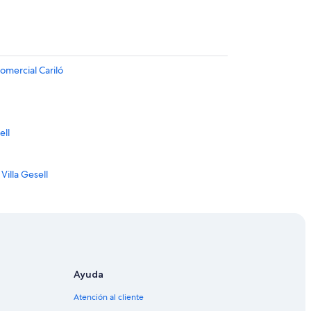
omercial Cariló
ell
Villa Gesell
 Madariaga
 Cariló
r
Ayuda
Atención al cliente