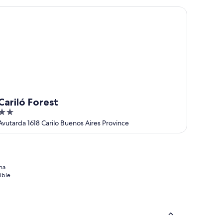
5
riló Forest
Cariló Forest
2
out
Avutarda 1618 Carilo Buenos Aires Province
of
5
na
ible