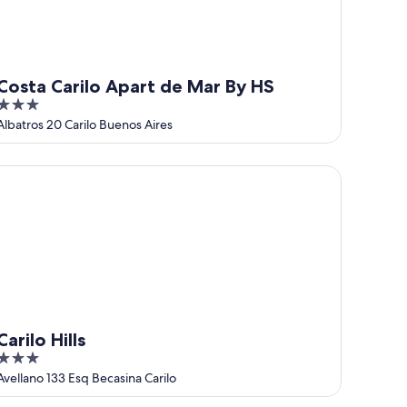
Costa Carilo Apart de Mar By HS
3
out
Albatros 20 Carilo Buenos Aires
of
5
rilo Hills
Carilo Hills
3
out
Avellano 133 Esq Becasina Carilo
of