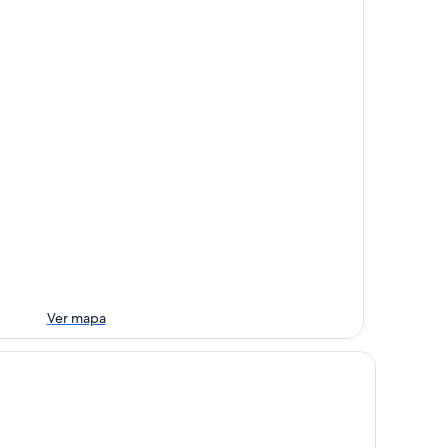
Ver mapa
sta Carilo Apart de Mar By HS