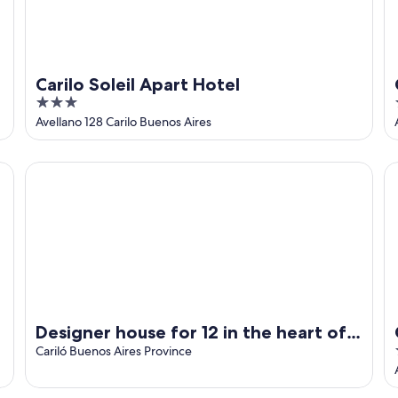
Carilo Soleil Apart Hotel
3
out
Avellano 128 Carilo Buenos Aires
of
5
Designer house for 12 in the heart of Carilós woods
Ca
Designer house for 12 in the heart of
Carilós woods
Cariló Buenos Aires Province