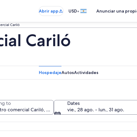
•
Abrir app
USD
Anunciar una prop
rcial Cariló
al Cariló
Hospedaje
Autos
Actividades
ng to
Dates
vie., 28 ago. - lun., 31 ago.