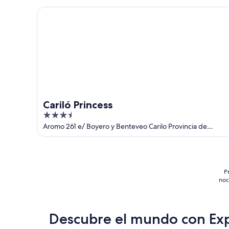
5
Cariló Princess
Cariló Princess
3.5
out
Aromo 261 e/ Boyero y Benteveo Carilo Provincia de
Buenos Aires
of
5
P
noc
Descubre el mundo con Ex