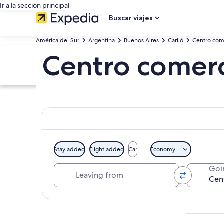
Ir a la sección principal
Buscar viajes
América del Sur
Argentina
Buenos Aires
Cariló
Centro come
Centro comerci
Stay added
Flight added
Car
Economy
Leaving from
Goi
Ver mapa