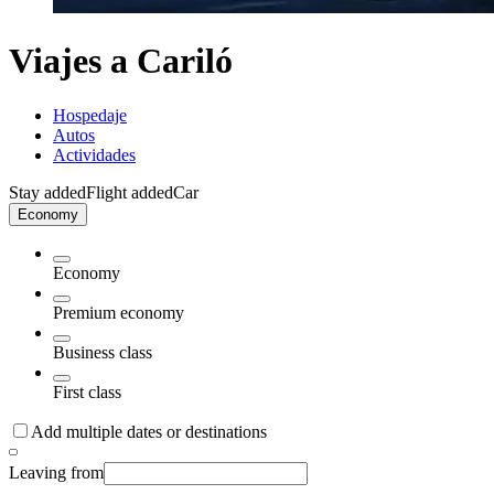
Viajes a Cariló
Hospedaje
Autos
Actividades
Stay added
Flight added
Car
Economy
Economy
Premium economy
Business class
First class
Add multiple dates or destinations
Leaving from