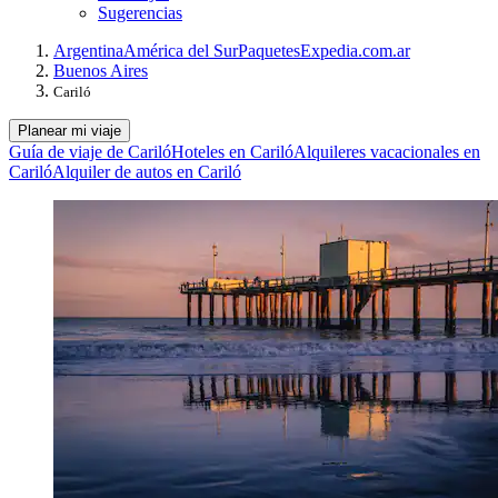
Sugerencias
Argentina
América del Sur
Paquetes
Expedia.com.ar
Buenos Aires
Cariló
Planear mi viaje
Guía de viaje de Cariló
Hoteles en Cariló
Alquileres vacacionales en
Cariló
Alquiler de autos en Cariló