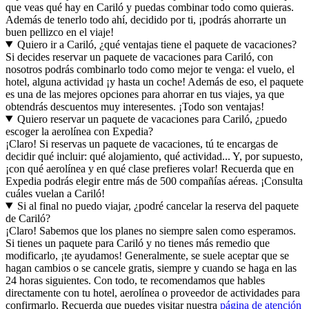
que veas qué hay en Cariló y puedas combinar todo como quieras.
Además de tenerlo todo ahí, decidido por ti, ¡podrás ahorrarte un
buen pellizco en el viaje!
Quiero ir a Cariló, ¿qué ventajas tiene el paquete de vacaciones?
Si decides reservar un paquete de vacaciones para Cariló, con
nosotros podrás combinarlo todo como mejor te venga: el vuelo, el
hotel, alguna actividad ¡y hasta un coche! Además de eso, el paquete
es una de las mejores opciones para ahorrar en tus viajes, ya que
obtendrás descuentos muy interesentes. ¡Todo son ventajas!
Quiero reservar un paquete de vacaciones para Cariló, ¿puedo
escoger la aerolínea con Expedia?
¡Claro! Si reservas un paquete de vacaciones, tú te encargas de
decidir qué incluir: qué alojamiento, qué actividad... Y, por supuesto,
¡con qué aerolínea y en qué clase prefieres volar! Recuerda que en
Expedia podrás elegir entre más de 500 compañías aéreas. ¡Consulta
cuáles vuelan a Cariló!
Si al final no puedo viajar, ¿podré cancelar la reserva del paquete
de Cariló?
¡Claro! Sabemos que los planes no siempre salen como esperamos.
Si tienes un paquete para Cariló y no tienes más remedio que
modificarlo, ¡te ayudamos! Generalmente, se suele aceptar que se
hagan cambios o se cancele gratis, siempre y cuando se haga en las
24 horas siguientes. Con todo, te recomendamos que hables
directamente con tu hotel, aerolínea o proveedor de actividades para
confirmarlo. Recuerda que puedes visitar nuestra
página de atención