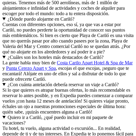
quieras. Tenemos más de 500 aerolíneas, más de 1 millón de
alojamientos e infinidad de actividades y coches de alquiler para
escoger por todo el mundo: todo a tu entera disposición.
¿Dónde puedo alojarme en Cariló?
Cuentas con diferentes opciones, eso sí, ya que vas a estar por
Cariló, no puedes perderte la oportunidad de conocer sus puntos
más emblemáticos. Si bien es cierto que Playa de Cariló es una visita
que no querrás pasar por alto cuando pasees por la zona, Playa de
Valeria del Mar y Centro comercial Cariló no se quedan atrás. ¿Por
qué no alojarte en los alrededores y así poder ir a pie?
¿Cuáles son los hoteles más destacados de Cariló?
La gente habla muy bien de
Costa Carilo Apart Hotel & Spa de Mar
y
Punta Cerezo Apart y Spa
, escojas el que escojas, ¡seguro que te
encantará! Alójate en uno de ellos y sal a disfrutar de todo lo que
puede ofrecerte Cariló.
¿Con cuánta antelación debería reservar un viaje a Cariló?
Si lo que quieres es atrapar buenas ofertas, lo más recomendable es
reservar lo antes posible, y en Expedia puedes comenzar a comparar
vuelos ¡con hasta 12 meses de antelación! Si quieres viajar pronto,
échales un ojo a nuestras promociones especiales de última hora:
quién sabe, ¡quizás encuentres alguna a Cariló!
Quiero ir a Cariló, ¿qué puedo incluir en mi paquete de
vacaciones?
Tu hotel, tu vuelo, alguna actividad o excursión... En realidad,
depende de ti y de tus intereses. En Expedia te lo ponemos fácil para