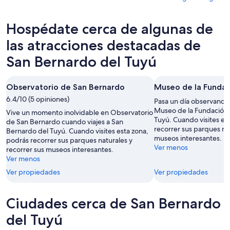
San
propiedades
precios
Bernardo
en
de
Hospédate cerca de algunas de
del
San
propiedades
Tuyú
Bernardo
en
las atracciones destacadas de
para
del
San
San Bernardo del Tuyú
esta
Tuyú
Bernardo
noche,
para
del
8
mañana
Tuyú
Observatorio de San Bernardo
Museo de la Fundac
ago
por
para
6.4/10 (5 opiniones)
Pasa un día observando 
-
la
el
Museo de la Fundación 
Vive un momento inolvidable en Observatorio
9
noche,
próximo
Tuyú. Cuando visites es
de San Bernardo cuando viajes a San
ago
9
fin
recorrer sus parques nat
Bernardo del Tuyú. Cuando visites esta zona,
ago
de
museos interesantes.
podrás recorrer sus parques naturales y
-
Ver menos
semana,
recorrer sus museos interesantes.
10
Ver menos
14
ago
ago
Ver propiedades
Ver propiedades
-
16
Ciudades cerca de San Bernardo
ago
del Tuyú