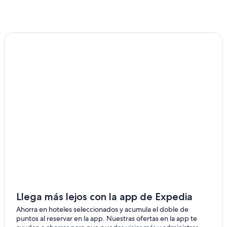
Alquiler de autos cerca de Partido de La Costa
Alquiler de autos cerca de Playa de Pinamar
Autos de alquiler en el aeropuerto de Santa Teresita
Alquiler de autos en Nueva Atlantis
Alquiler de autos en Santa Teresita
Llega más lejos con la app de Expedia
Ahorra en hoteles seleccionados y acumula el doble de
puntos al reservar en la app. Nuestras ofertas en la app te