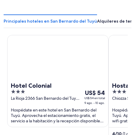
Principales hoteles en San Bernardo del Tuyú
Alquileres de tem
Hotel Colonial
Hostal Del S
Hotel Colonial
Hostal 
3
Del
3
US$ 54
out
9
out
La Rioja 2366 San Bernardo del Tuyú
Chiozza San
US$ 54 en total
Pcia. de Buenos Aires
9 ago. - 10 ago.
Provincia d
of
ago
of
Hospédate en este hotel en San Bernardo del
Hospédate e
5
al
5
Tuyú. Aprovecha el estacionamiento gratis, el
Tuyú. Aprove
10
servicio a la habitación y la recepción disponible
wifi gratis y
ago,
las 24 horas. Estarás ...
instalaciones
el
4
/
10
(1 opin