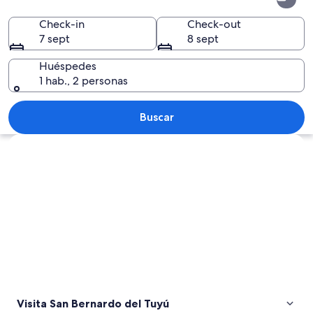
Bernardo
del
Check-in
Check-out
7 sept
8 sept
Tuyú
Huéspedes
1 hab., 2 personas
Un paisaje urbano costero con playa, ol
Buscar
Ver mapa
Visita San Bernardo del Tuyú