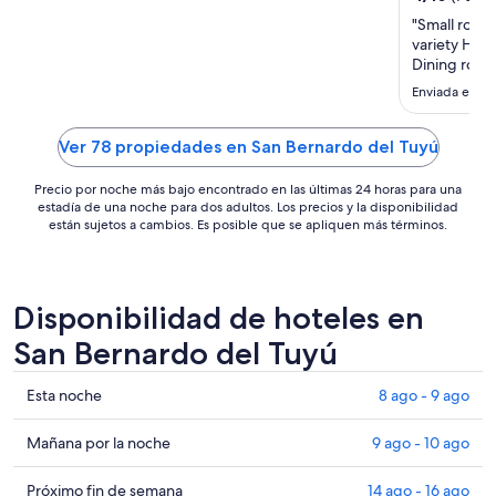
precio
"Small room
por
variety Heat
noche
Dining room
es
Enviada el 6 
de
US$ 54
Ver 78 propiedades en San Bernardo del Tuyú
Precio por noche más bajo encontrado en las últimas 24 horas para una
estadía de una noche para dos adultos. Los precios y la disponibilidad
están sujetos a cambios. Es posible que se apliquen más términos.
Disponibilidad de hoteles en
San Bernardo del Tuyú
Ver
Esta noche
8 ago - 9 ago
precios
de
Ver
Mañana por la noche
9 ago - 10 ago
propiedades
precios
en
de
Ver
Próximo fin de semana
14 ago - 16 ago