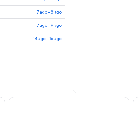
7 ago - 8 ago
7 ago - 9 ago
14 ago - 16 ago
Carilo Village Apart Hotel & Spa
Pi