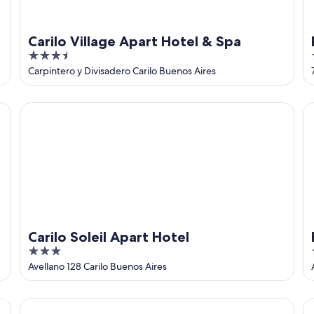
Carilo Village Apart Hotel & Spa
3.5
out
Carpintero y Divisadero Carilo Buenos Aires
of
5
Carilo Soleil Apart Hotel
Ho
Carilo Soleil Apart Hotel
3
out
Avellano 128 Carilo Buenos Aires
of
5
Rey del Bosque
Ho