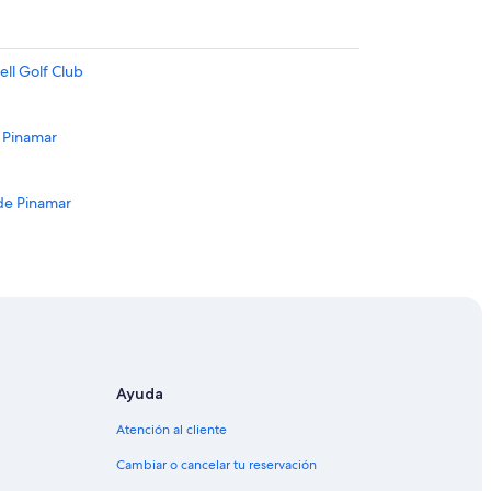
ell Golf Club
e Pinamar
 de Pinamar
 Valeria del Mar
e Villa Gesell
r
Ayuda
Atención al cliente
Cambiar o cancelar tu reservación