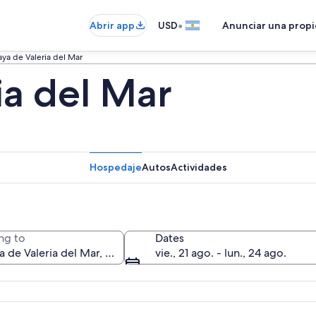
•
Abrir app
USD
Anunciar una prop
aya de Valeria del Mar
ia del Mar
Hospedaje
Autos
Actividades
ng to
Dates
vie., 21 ago. - lun., 24 ago.