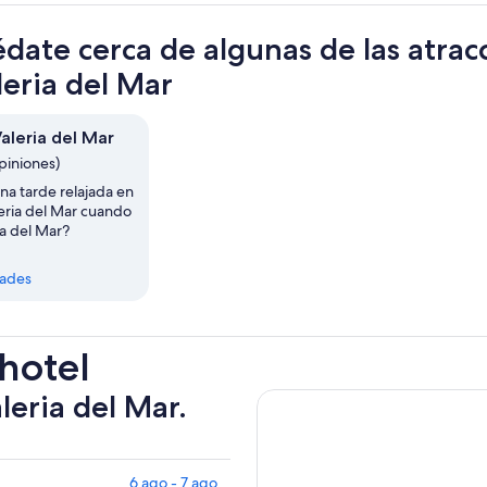
date cerca de algunas de las atrac
leria del Mar
aleria del Mar
piniones)
una tarde relajada en
leria del Mar cuando
ia del Mar?
dades
 hotel
leria del Mar.
6 ago - 7 ago