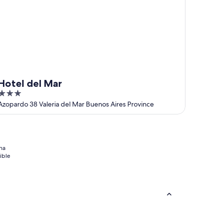
Hotel del Mar
3
out
Azopardo 38 Valeria del Mar Buenos Aires Province
of
5
na
ible