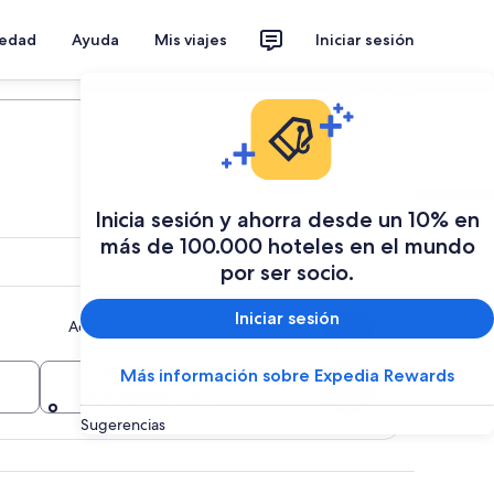
iedad
Ayuda
Mis viajes
Iniciar sesión
Planear mi viaje
Inicia sesión y ahorra desde un 10% en
más de 100.000 hoteles en el mundo
por ser socio.
Iniciar sesión
Add multiple dates or destinations
Travelers
Más información sobre Expedia Rewards
Buscar
2 travelers, 1 room
Sugerencias