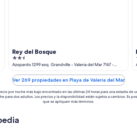
Rey del Bosque
2.5
out
Azopardo 1299 esq. Grandville - Valeria del Mar 7167 -
Pinamar - Buenos Aires - Argentina Valeria del Mar Buenos
of
Aires Province
5
Ver 269 propiedades en Playa de Valeria del Mar
recio por noche más bajo encontrado en las últimas 24 horas para una estadía de u
he para dos adultos. Los precios y la disponibilidad están sujetos a cambios. Es pos
que se apliquen más términos.
pedia