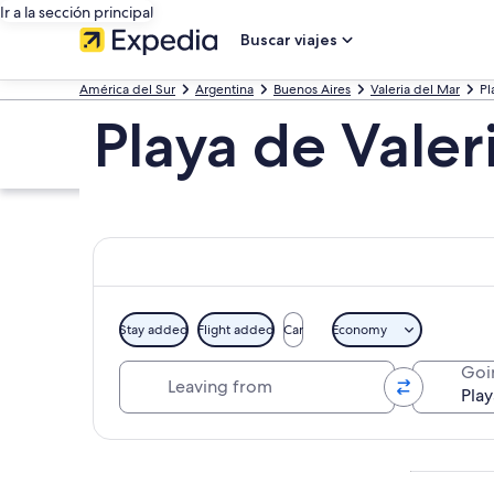
Ir a la sección principal
Buscar viajes
América del Sur
Argentina
Buenos Aires
Valeria del Mar
Pl
Playa de Valer
Stay added
Flight added
Car
Economy
Leaving from
Goi
Ver mapa