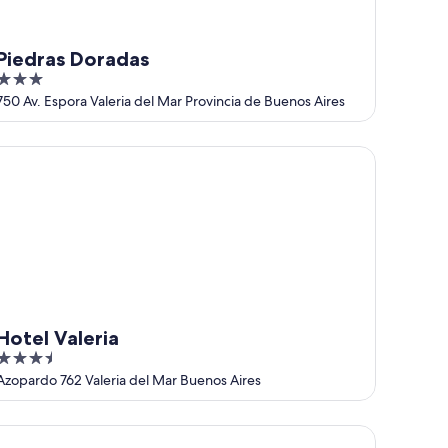
Piedras Doradas
3
out
750 Av. Espora Valeria del Mar Provincia de Buenos Aires
of
5
tel Valeria
Hotel Valeria
3.5
out
Azopardo 762 Valeria del Mar Buenos Aires
of
5
tel del Mar