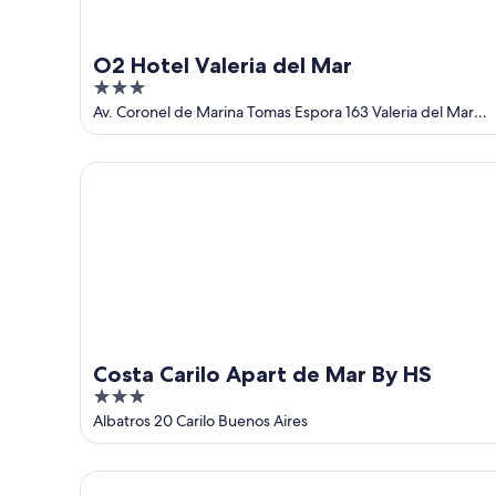
ago
-
semana,
9
14
ago
ago
O2 Hotel Valeria del Mar
-
3
16
out
Av. Coronel de Marina Tomas Espora 163 Valeria del Mar
ago
Provincia de Buenos Aires
of
5
Costa Carilo Apart de Mar By HS
Costa Carilo Apart de Mar By HS
3
out
Albatros 20 Carilo Buenos Aires
of
5
Valeria House Apart