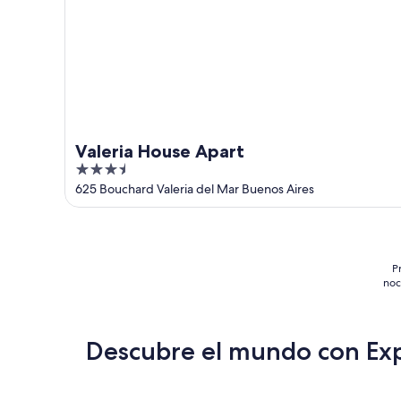
Valeria House Apart
3.5
out
625 Bouchard Valeria del Mar Buenos Aires
of
5
P
noc
Descubre el mundo con Ex