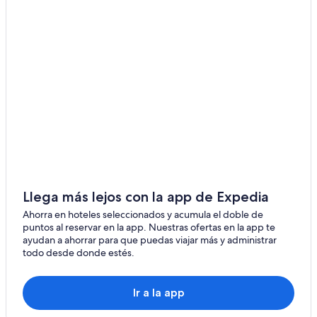
Maple Ridge
Coquitlam
Ioco
Pitt Meadows
Squamish
West Vancouver
Port Moody
Llega más lejos con la app de Expedia
Langdale
Ahorra en hoteles seleccionados y acumula el doble de
puntos al reservar en la app. Nuestras ofertas en la app te
Brackendale
ayudan a ahorrar para que puedas viajar más y administrar
todo desde donde estés.
Isla Bowen
Britannia Beach
Ir a la app
Anmore