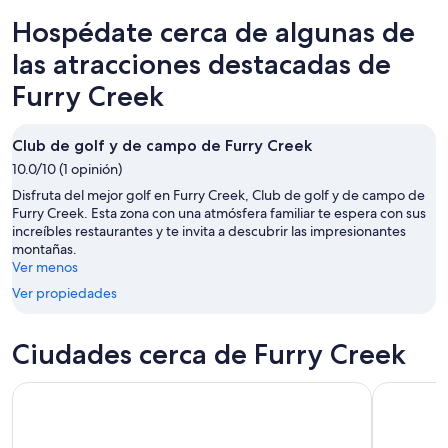
Creek
en
de
Hospédate cerca de algunas de
para
Furry
propiedades
esta
Creek
en
las atracciones destacadas de
noche,
para
Furry
Furry Creek
8
mañana
Creek
ago
por
para
-
la
el
Club de golf y de campo de Furry Creek
9
noche,
próximo
10.0/10 (1 opinión)
ago
9
fin
Disfruta del mejor golf en Furry Creek, Club de golf y de campo de
ago
de
Furry Creek. Esta zona con una atmósfera familiar te espera con sus
-
semana,
increíbles restaurantes y te invita a descubrir las impresionantes
10
14
montañas.
ago
ago
Ver menos
-
Ver propiedades
16
ago
Ciudades cerca de Furry Creek