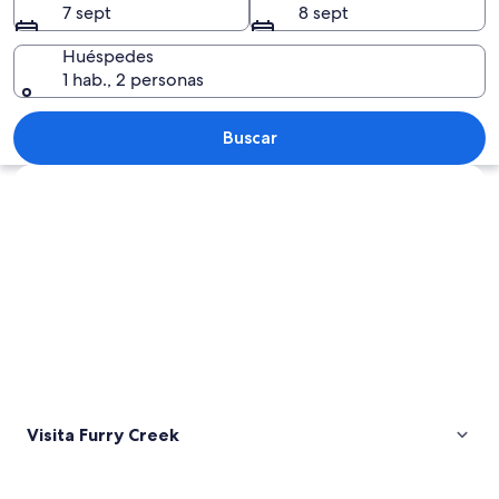
7 sept
8 sept
Huéspedes
1 hab., 2 personas
Flores púrpuras, un lago y montañas a
Buscar
Ver mapa
Visita Furry Creek