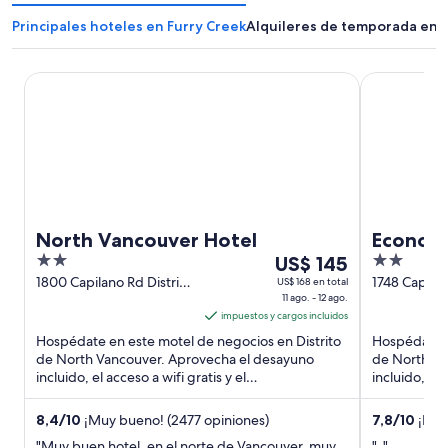
Principales hoteles en Furry Creek
Alquileres de temporada en F
North Vancouver Hotel
Econo Lodge
North Vancouver Hotel
Econo L
2
Del
2
US$ 145
out
11
out
1800 Capilano Rd District
1748 Capila
US$ 168 en total
of North Vancouver BC
11 ago. - 12 ago.
District of 
of
ago
of
impuestos y cargos incluidos
Vancouver 
5
al
5
Hospédate en este motel de negocios en Distrito
Hospédate e
12
de North Vancouver. Aprovecha el desayuno
de North Va
ago,
incluido, el acceso a wifi gratis y el
incluido, el 
el
estacionamiento gratis. Nuestros ...
estacionamie
precio
8,4
/
10
¡Muy bueno! (2477 opiniones)
7,8
/
10
¡Buen
por
"Muy buen hotel, en el norte de Vancouver, muy
".."