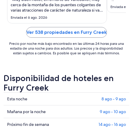
noche
cerca de la montaña de los puentes colgantes de
es
Enviada el 8 j
varias atracciones de carácter de naturaleza si vas
de
a abordar Crucero también está cercano a 15
Enviada el 6 ago. 2026
US$ 145
minutos en automóvil HOTEL es muy
recomendable"
Ver 538 propiedades en Furry Creek
Precio por noche más bajo encontrado en las últimas 24 horas para una
estadía de una noche para dos adultos. Los precios y la disponibilidad
están sujetos a cambios. Es posible que se apliquen más términos.
Disponibilidad de hoteles en
Furry Creek
Ver
Esta noche
8 ago - 9 ago
precios
de
Ver
Mañana por la noche
9 ago - 10 ago
propiedades
precios
en
de
Ver
Próximo fin de semana
14 ago - 16 ago
Furry
propiedades
precios