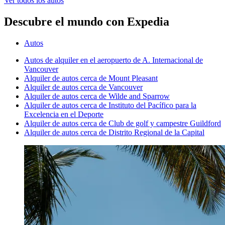
Ver todos los autos
Descubre el mundo con Expedia
Autos
Autos de alquiler en el aeropuerto de A. Internacional de
Vancouver
Alquiler de autos cerca de Mount Pleasant
Alquiler de autos cerca de Vancouver
Alquiler de autos cerca de Wilde and Sparrow
Alquiler de autos cerca de Instituto del Pacífico para la
Excelencia en el Deporte
Alquiler de autos cerca de Club de golf y campestre Guildford
Alquiler de autos cerca de Distrito Regional de la Capital