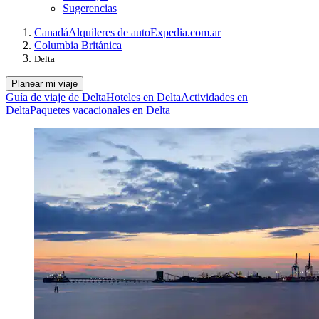
Sugerencias
Canadá
Alquileres de auto
Expedia.com.ar
Columbia Británica
Delta
Planear mi viaje
Guía de viaje de Delta
Hoteles en Delta
Actividades en
Delta
Paquetes vacacionales en Delta