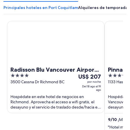
Principales hoteles en Port Coquitlam
Alquileres de temporada 
Radisson Blu Vancouver Airport Hotel & Marina
Pinnacle Ho
Radisson Blu Vancouver Airport
Pinnacl
4
Del
4
Hotel & Marina
US$ 207
out
18
out
3500 Cessna Dr Richmond BC
1133 Hastin
por noche
Del 18 ago al 19
of
ago
of
ago
5
al
5
Hospédate en este hotel de negocios en
Hospédate e
19
Richmond. Aprovecha el acceso a wifi gratis, el
Vancouver. A
ago,
desayuno y el servicio de traslado desde/hacia el
desayuno y 
el
aeropuerto gratis. Nuestros ...
destacan el 
precio
9
/
10
¡Magníf
por
"Hotel muy 