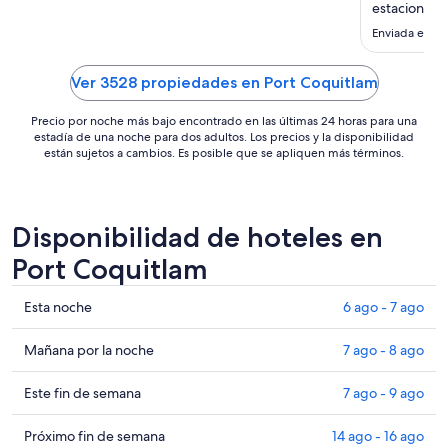
noche
estacionami
es
Enviada el 5 
de
US$ 207
Ver 3528 propiedades en Port Coquitlam
Precio por noche más bajo encontrado en las últimas 24 horas para una
estadía de una noche para dos adultos. Los precios y la disponibilidad
están sujetos a cambios. Es posible que se apliquen más términos.
Disponibilidad de hoteles en
Port Coquitlam
Ver
Esta noche
6 ago - 7 ago
precios
de
Ver
Mañana por la noche
7 ago - 8 ago
propiedades
precios
en
de
Ver
Este fin de semana
7 ago - 9 ago
Port
propiedades
precios
Coquitlam
en
de
Ver
Próximo fin de semana
14 ago - 16 ago