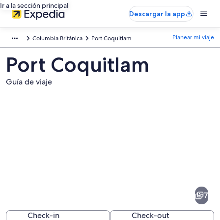
Ir a la sección principal
Descargar la app
Planear mi viaje
Columbia Británica
Port Coquitlam
Port Coquitlam
Guía de viaje
Fotos
de
Port
7
Coquitlam
Check-in
Check-out