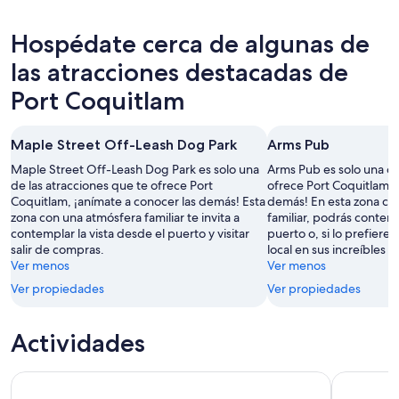
para
Port
propiedades
precios
esta
Coquitlam
en
de
Hospédate cerca de algunas de
noche,
para
Port
propiedades
6
mañana
Coquitlam
en
las atracciones destacadas de
ago
por
para
Port
Port Coquitlam
-
la
este
Coquitlam
7
noche,
fin
para
ago
7
de
el
Maple Street Off-Leash Dog Park
Arms Pub
ago
semana,
próximo
Maple Street Off-Leash Dog Park es solo una
Arms Pub es solo una de
-
7
fin
de las atracciones que te ofrece Port
ofrece Port Coquitlam, 
8
ago
de
Coquitlam, ¡anímate a conocer las demás! Esta
demás! En esta zona co
ago
-
semana,
zona con una atmósfera familiar te invita a
familiar, podrás contemp
9
14
contemplar la vista desde el puerto y visitar
puerto o, si lo prefieres
salir de compras.
ago
local en sus increíbles r
ago
Ver menos
Ver menos
-
16
Ver propiedades
Ver propiedades
ago
Actividades
Excursión de 1 día a Victoria desde Vancouver
Vancouver I