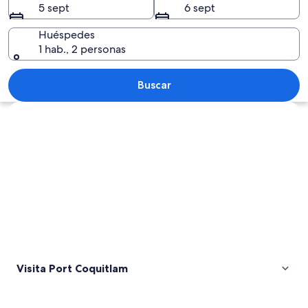
5 sept
6 sept
Huéspedes
1 hab., 2 personas
Un puente de madera que se curva sob
Buscar
Ver mapa
Visita Port Coquitlam