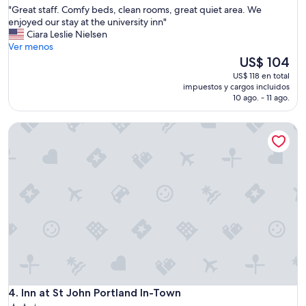
estrellas
"
"Great staff. Comfy beds, clean rooms, great quiet area. We
10,
G
enjoyed our stay at the university inn"
Excepcional,
r
Ciara Leslie Nielsen
(106
e
Ver menos
opiniones)
a
El
US$ 104
t
precio
US$ 118 en total
s
actual
impuestos y cargos incluidos
t
es
10 ago. - 11 ago.
a
de
f
US$ 104
Inn at St John Portland In-Town
f
.
C
o
m
f
y
b
e
d
s
,
c
Inn at St John Portland In-Town
l
4. Inn at St John Portland In-Town
e