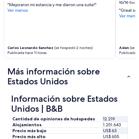
r
10/10
Excel
o
más
"Mejoraron mi estancia y me dieron una suite!"
s
m
términos
Ver menos
"Great ser
i
!
y
Ver meno
t
)
condiciones.
y
.
i
F
n
r
n
i
"
e
Carlos Leonardo Sanchez
(se hospedó 2 noches)
Adan
(se h
Publicada hace 11 horas
Publicada h
n
d
l
Más información sobre
y
s
Estados Unidos
t
a
f
Información sobre Estados
f
.
Unidos | B&B
T
h
Cantidad de opiniones de huéspedes
12.219
e
Alojamientos
1.251.643
s
Precio más bajo
US$ 63
u
Precio más alto
US$ 655
r