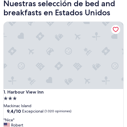
Nuestras selección de bed and
breakfasts en Estados Unidos
Harbour View Inn
Harbour View Inn
1. Harbour View Inn
Propiedad
de
Mackinac Island
3.0
9.4
9,4/10
Excepcional
(1.020 opiniones)
de
estrellas
"
"Nice"
10,
N
Robert
Excepcional,