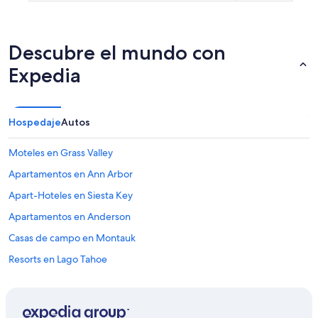
r
o
u
n
Descubre el mundo con
d
Expedia
i
n
g
a
Hospedaje
Autos
r
e
a
Moteles en Grass Valley
a
Apartamentos en Ann Arbor
b
i
Apart-Hoteles en Siesta Key
t
r
Apartamentos en Anderson
u
Casas de campo en Montauk
n
d
Resorts en Lago Tahoe
o
w
Moteles en Montauk
n
Casas de vacaciones privadas en Siesta Key
.
"