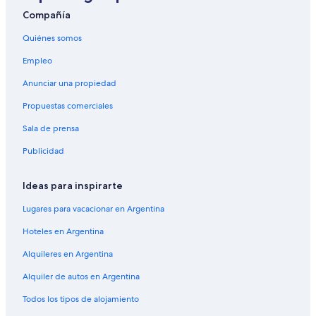
Casas de campo en Missouri
Compañía
Resorts en Fuquay-Varina
Quiénes somos
Cabañas en Walker
Empleo
Casas de campo en Laguna Beach
Anunciar una propiedad
Resorts en Laguna Beach
Propuestas comerciales
Villas en Lago Tahoe
Sala de prensa
Condominios en Roseland
Publicidad
Cabañas en Lago Tahoe sur
Resorts en Siesta Key
Ideas para inspirarte
Cabañas en Lincoln Beach
Lugares para vacacionar en Argentina
Cabañas en Dubre
Hoteles en Argentina
Cruceros en Siesta Key
Alquileres en Argentina
Hostels en Maryland
Alquiler de autos en Argentina
Casas flotantes en Maryland
Todos los tipos de alojamiento
Moteles en Siesta Key