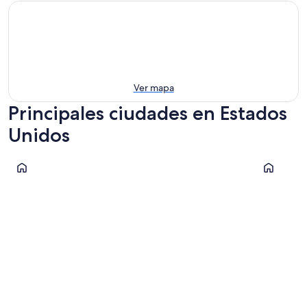
Ver mapa
Principales ciudades en Estados
Unidos
Orlando
Nueva Yor
Orlando
Nueva Y