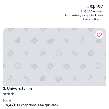
de
estrellas
El
US$ 197
10,
precio
Excelente,
US$ 220 en total
actual
(1.551
impuestos y cargos incluidos
es
opiniones)
7 sept. - 8 sept.
de
US$ 197
University Inn
University Inn
3. University Inn
Propiedad
de
Logan
3.0
9.4
9,4/10
Excepcional
(106 opiniones)
de