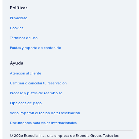
Casas de vacaciones privadas en Condado de la Ciudad de
Políticas
Martinville
Villas en Maryland
Privacidad
Posadas en Siesta Key
Cookies
Cabañas en Maryland
Términos de uso
Moteles en Laguna Beach
Pautas y reporte de contenido
Cabañas en Mount Shasta
Ayuda
Villas en Greensboro
Moteles en Homestead
Atención al cliente
Casas de campo en Siesta Key
Cambiar o cancelar tu reservación
Casas de campo en Cayuga
Proceso y plazos de reembolso
Residencias en Loudoun County
Opciones de pago
Apartamentos en Siesta Key
Ver o imprimir el recibo de tu reservación
Condominios en Siesta Key
Documentos para viajes internacionales
Villas en Siesta Key
© 2026 Expedia, Inc., una empresa de Expedia Group. Todos los
Apartamentos en Laguna Beach