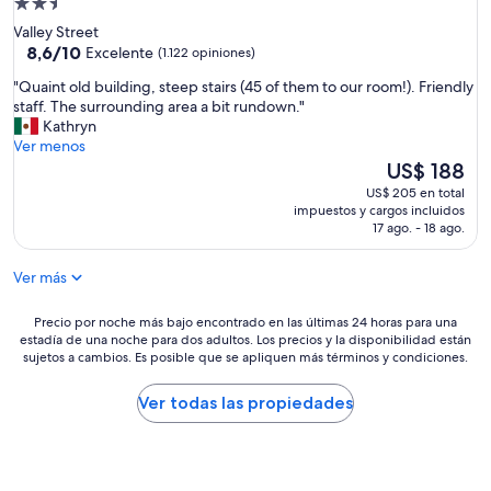
Propiedad
a
de
Valley Street
n
2.5
8.6
8,6/10
Excelente
(1.122 opiniones)
r
de
estrellas
o
"
"Quaint old building, steep stairs (45 of them to our room!). Friendly
10,
o
Q
staff. The surrounding area a bit rundown."
Excelente,
m
u
Kathryn
(1.122
s
a
Ver menos
opiniones)
,
i
El
US$ 188
g
n
precio
US$ 205 en total
r
t
actual
impuestos y cargos incluidos
e
o
es
17 ago. - 18 ago.
a
l
de
t
d
US$ 188
q
Ver más
b
u
u
i
i
Precio
Precio por noche más bajo encontrado en las últimas 24 horas para una
e
estadía de una noche para dos adultos. Los precios y la disponibilidad están
l
por
t
sujetos a cambios. Es posible que se apliquen más términos y condiciones.
d
noche
a
i
más
r
n
bajo
Ver todas las propiedades
e
g
encontrado
a
,
en
.
s
las
W
t
últimas
e