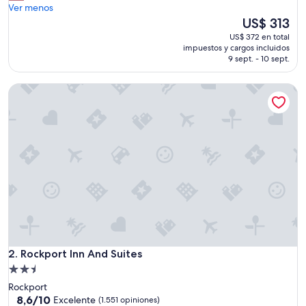
i
Ver menos
(1.020
c
El
US$ 313
opiniones)
e
precio
US$ 372 en total
"
actual
impuestos y cargos incluidos
es
9 sept. - 10 sept.
de
US$ 313
Rockport Inn And Suites
Rockport Inn And Suites
2. Rockport Inn And Suites
Propiedad
de
Rockport
2.5
8.6
8,6/10
Excelente
(1.551 opiniones)