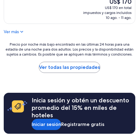
f
El
US$ 170
p
ó
f
precio
US$ 170 en total
e
n
.
actual
impuestos y cargos incluidos
r
N
H
es
10 ago. - 11 ago.
i
O
a
de
e
c
d
US$ 170
n
Ver más
u
a
c
e
p
i
n
Precio
l
Precio por noche más bajo encontrado en las últimas 24 horas para una
a
estadía de una noche para dos adultos. Los precios y la disponibilidad están
t
por
e
s
sujetos a cambios. Es posible que se apliquen más términos y condiciones.
a
noche
a
.
c
más
s
P
o
bajo
a
Ver todas las propiedades
o
n
encontrado
n
r
l
en
t
s
a
las
s
u
i
últimas
t
p
n
24
a
u
Inicia sesión y obtén un descuento
f
horas
y
e
r
para
o
promedio del 15% en miles de
s
e
una
v
hoteles
t
s
estadía
e
o
t
de
r
Iniciar sesión
Registrarme gratis
q
u
una
a
u
c
noche
l
e