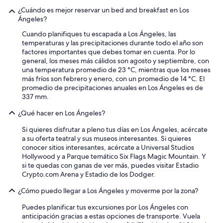
h
¿Cuándo es mejor reservar un bed and breakfast en Los
e
Ángeles?
c
k
Cuando planifiques tu escapada a Los Ángeles, las
i
temperaturas y las precipitaciones durante todo el año son
n
factores importantes que debes tomar en cuenta. Por lo
m
general, los meses más cálidos son agosto y septiembre, con
a
una temperatura promedio de 23 °C, mientras que los meses
s
más fríos son febrero y enero, con un promedio de 14 °C. El
t
promedio de precipitaciones anuales en Los Ángeles es de
e
337 mm.
v
a
¿Qué hacer en Los Ángeles?
l
e
Si quieres disfrutar a pleno tus días en Los Ángeles, acércate
t
a su oferta teatral y sus museos interesantes. Si quieres
e
conocer sitios interesantes, acércate a Universal Studios
n
Hollywood y a Parque temático Six Flags Magic Mountain. Y
e
si te quedas con ganas de ver más, puedes visitar Estadio
r
Crypto.com Arena y Estadio de los Dodger.
l
¿Cómo puedo llegar a Los Ángeles y moverme por la zona?
a
s
Puedes planificar tus excursiones por Los Ángeles con
u
anticipación gracias a estas opciones de transporte. Vuela
e