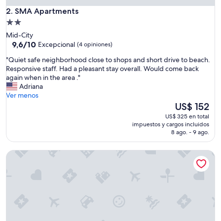
SMA Apartments
2. SMA Apartments
Propiedad
de
Mid-City
2.0
9.6
9,6/10
Excepcional
(4 opiniones)
de
estrellas
"
"Quiet safe neighborhood close to shops and short drive to beach.
10,
Q
Responsive staff. Had a pleasant stay overall. Would come back
Excepcional,
u
again when in the area ."
(4
i
Adriana
opiniones)
e
Ver menos
t
El
US$ 152
s
precio
US$ 325 en total
a
actual
impuestos y cargos incluidos
f
es
8 ago. - 9 ago.
e
de
n
US$ 152
Dockside Boat & Bed Long Beach
e
i
g
h
b
o
r
h