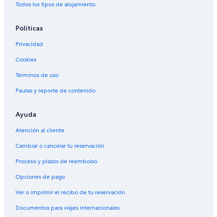
Todos los tipos de alojamiento
e
Alquiler de autos cerca de Home Gardens
s
Alquiler de autos cerca de South San Gabriel
a
Políticas
r
Alquiler de autos en Santa Mónica
d
Privacidad
e
Alquiler de autos cerca de Watts
q
Cookies
Alquiler de autos cerca de Los Ángeles
u
Términos de uso
e
Alquiler de autos cerca de Fox Hills
t
Pautas y reporte de contenido
e
n
g
Ayuda
a
s
Atención al cliente
l
a
Cambiar o cancelar tu reservación
r
Proceso y plazos de reembolso
e
s
Opciones de pago
e
r
Ver o imprimir el recibo de tu reservación
v
a
Documentos para viajes internacionales
p