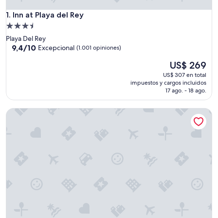
Inn at Playa del Rey
1. Inn at Playa del Rey
Propiedad
de
Playa Del Rey
3.5
9.4
9,4/10
Excepcional
(1.001 opiniones)
de
estrellas
El
US$ 269
10,
precio
Excepcional,
US$ 307 en total
actual
(1.001
impuestos y cargos incluidos
es
opiniones)
17 ago. - 18 ago.
de
US$ 269
SMA Apartments