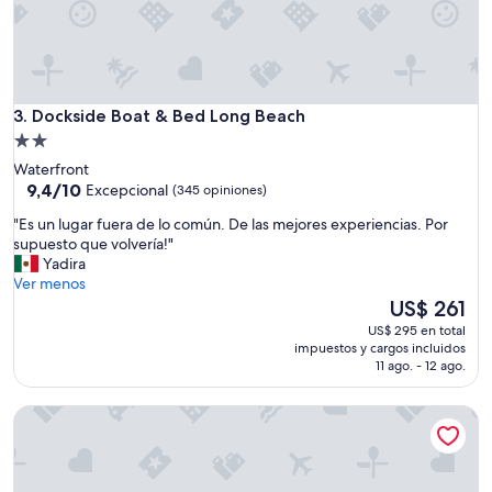
o
o
d
c
l
Dockside Boat & Bed Long Beach
o
3. Dockside Boat & Bed Long Beach
s
Propiedad
e
de
Waterfront
t
2.0
9.4
9,4/10
Excepcional
(345 opiniones)
o
de
estrellas
s
"
"Es un lugar fuera de lo común. De las mejores experiencias. Por
10,
h
E
supuesto que volvería!"
Excepcional,
o
s
Yadira
(345
p
u
Ver menos
opiniones)
s
n
El
US$ 261
a
l
precio
US$ 295 en total
n
u
actual
impuestos y cargos incluidos
d
g
es
11 ago. - 12 ago.
s
a
de
h
r
US$ 261
o
Arroyo Vista Inn
f
r
u
t
e
d
r
r