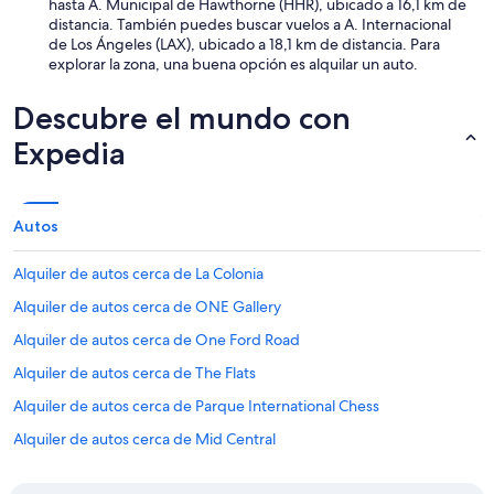
hasta A. Municipal de Hawthorne (HHR), ubicado a 16,1 km de
r
distancia. También puedes buscar vuelos a A. Internacional
t
de Los Ángeles (LAX), ubicado a 18,1 km de distancia. Para
e
explorar la zona, una buena opción es alquilar un auto.
q
u
e
Descubre el mundo con
e
Expedia
l
d
u
e
Autos
ñ
o
e
Alquiler de autos cerca de La Colonia
s
Alquiler de autos cerca de ONE Gallery
t
e
Alquiler de autos cerca de One Ford Road
e
n
Alquiler de autos cerca de The Flats
l
Alquiler de autos cerca de Parque International Chess
a
l
Alquiler de autos cerca de Mid Central
o
c
Autos de alquiler en el aeropuerto de Aeropuerto Internacional
a
LA/Ontario