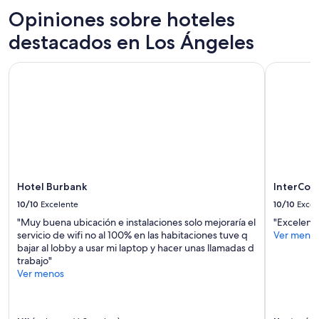
t
para
l
v
u
dos
Opiniones sobre hoteles
.
o
r
adultos.
W
l
destacados en Los Ángeles
a
Los
o
v
p
precios
u
e
a
y
l
Hotel Burbank
InterCont
r
r
la
d
í
a
disponibilidad
c
a
s
están
o
!
e
sujetos
m
"
r
a
e
c
cambios.
b
o
Es
a
n
posible
c
s
que
k
Hotel Burbank
InterCon
i
se
a
10/10
Excelente
10/10
Excel
d
apliquen
g
e
más
a
"Muy buena ubicación e instalaciones solo mejoraría el
"Excelent
r
términos
i
servicio de wifi no al 100% en las habitaciones tuve q
Ver meno
a
y
n
bajar al lobby a usar mi laptop y hacer unas llamadas d
d
condiciones.
w
trabajo"
o
h
Ver menos
u
e
n
n
h
i