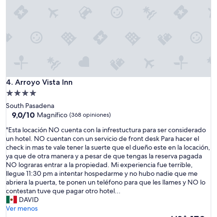
a
i
d
v
e
e
l
t
o
o
c
b
o
e
m
a
ú
c
Arroyo Vista Inn
n
4. Arroyo Vista Inn
h
.
Propiedad
.
D
de
R
South Pasadena
e
e
4.0
9.0
9,0/10
Magnífico
(368 opiniones)
l
s
de
estrellas
a
"
p
"Esta locación NO cuenta con la infrestuctura para ser considerado
10,
s
E
o
un hotel. NO cuentan con un servicio de front desk Para hacer el
Magnífico,
m
s
n
check in mas te vale tener la suerte que el dueño este en la locación,
(368
e
t
s
ya que de otra manera y a pesar de que tengas la reserva pagada
opiniones)
j
a
i
NO lograras entrar a la propiedad. Mi experiencia fue terrible,
o
l
v
llegue 11:30 pm a intentar hospedarme y no hubo nadie que me
r
o
e
abriera la puerta, te ponen un teléfono para que les llames y NO lo
e
c
s
contestan tuve que pagar otro hotel...
s
a
t
DAVID
e
c
a
Ver menos
x
i