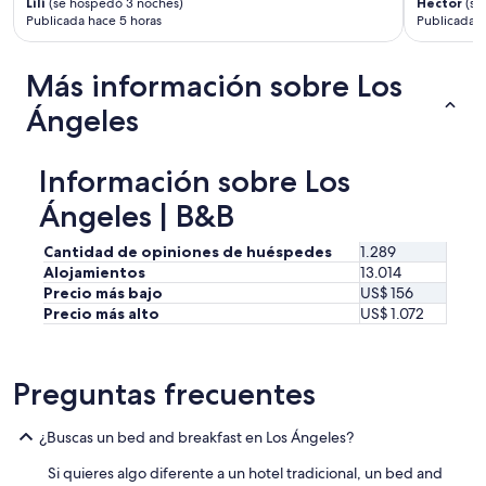
o
n
Lili
(se hospedó 3 noches)
Hector
(se
Publicada hace 5 horas
Publicada h
t
t
e
h
l
e
Más información sobre Los
.
a
N
r
Ángeles
O
e
c
a
u
.
Información sobre Los
e
"
n
Ángeles | B&B
t
a
Cantidad de opiniones de huéspedes
1.289
n
Alojamientos
13.014
c
Precio más bajo
US$ 156
o
Precio más alto
US$ 1.072
n
u
n
s
Preguntas frecuentes
e
r
v
¿Buscas un bed and breakfast en Los Ángeles?
i
c
Si quieres algo diferente a un hotel tradicional, un bed and