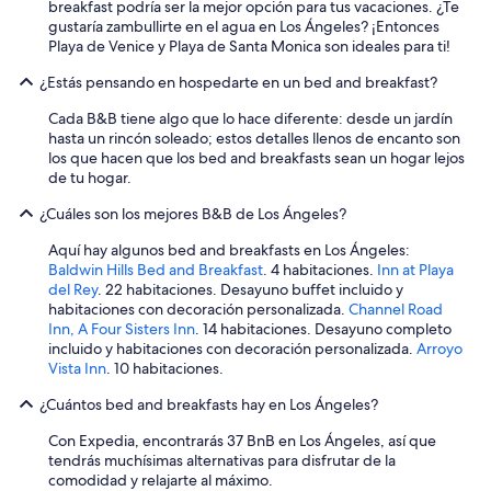
i
breakfast podría ser la mejor opción para tus vacaciones. ¿Te
o
gustaría zambullirte en el agua en Los Ángeles? ¡Entonces
d
Playa de Venice y Playa de Santa Monica son ideales para ti!
e
¿Estás pensando en hospedarte en un bed and breakfast?
f
r
Cada B&B tiene algo que lo hace diferente: desde un jardín
o
hasta un rincón soleado; estos detalles llenos de encanto son
n
los que hacen que los bed and breakfasts sean un hogar lejos
t
de tu hogar.
d
e
¿Cuáles son los mejores B&B de Los Ángeles?
s
k
Aquí hay algunos bed and breakfasts en Los Ángeles:
P
Baldwin Hills Bed and Breakfast
. 4 habitaciones.
Inn at Playa
a
del Rey
. 22 habitaciones. Desayuno buffet incluido y
r
habitaciones con decoración personalizada.
Channel Road
a
Inn, A Four Sisters Inn
. 14 habitaciones. Desayuno completo
h
incluido y habitaciones con decoración personalizada.
Arroyo
a
Vista Inn
. 10 habitaciones.
c
e
¿Cuántos bed and breakfasts hay en Los Ángeles?
r
e
Con Expedia, encontrarás 37 BnB en Los Ángeles, así que
l
tendrás muchísimas alternativas para disfrutar de la
c
comodidad y relajarte al máximo.