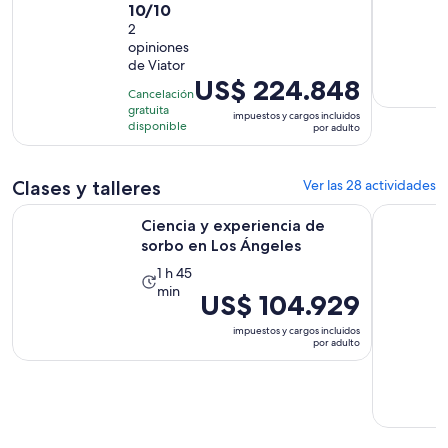
10.0
10/10
actividad
de
2
dura
opiniones
10
6
de Viator
con
horas
El
US$ 224.848
2
Cancelación
precio
gratuita
opiniones
impuestos y cargos incluidos
es
disponible
por adulto
de
US$ 224.848.
Clases y talleres
Ver las 28 actividades
por
adulto
Se abrirá en 
Ciencia y experiencia de sorbo en Los Ángeles
Taller de g
Ciencia y experiencia de
sorbo en Los Ángeles
La
1 h 45
min
actividad
El
US$ 104.929
dura
precio
impuestos y cargos incluidos
1
es
por adulto
hora
de
y
US$ 104.929.
45
por
minutos
adulto