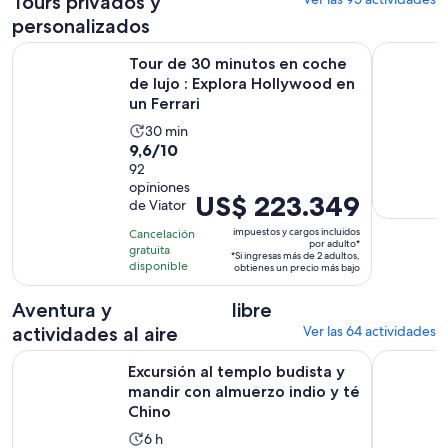
Tours privados y
personalizados
Tour de 30 minutos en coche de lujo : Explora Hollywood en
Tour a pie
Tour de 30 minutos en coche
de lujo : Explora Hollywood en
un Ferrari
La
30 min
9.6
9,6/10
actividad
de
92
dura
opiniones
10
30
El
US$ 223.349
de Viator
con
minutos
precio
92
impuestos y cargos incluidos
Cancelación
es
por adulto*
gratuita
opiniones
*Si ingresas más de 2 adultos,
de
disponible
obtienes un precio más bajo
US$ 223.349.
por
Aventura y
libre
adulto*
actividades al aire
Ver las 64 actividades
Excursión al templo budista y mandir con almuerzo indio y 
Experienci
Excursión al templo budista y
mandir con almuerzo indio y té
Chino
La
6 h