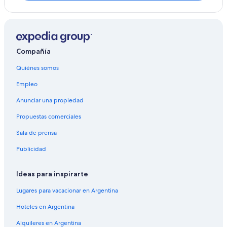
Alquiler de autos cerca de Los Ángeles
Alquiler de autos en Reseda
Alquiler de autos cerca de Warner Center
Compañía
Alquiler de autos cerca de La Colonia
Quiénes somos
Alquiler de autos en Beverly Hills
Empleo
Anunciar una propiedad
Propuestas comerciales
Sala de prensa
Publicidad
Ideas para inspirarte
Lugares para vacacionar en Argentina
Hoteles en Argentina
Alquileres en Argentina