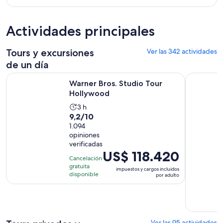
Actividades principales
Tours y excursiones
Ver las 342 actividades
de un día
Se abrirá en una nueva
Warner Bros. Studio Tour Hollywood
¡Vistas ic
Warner Bros. Studio Tour
Hollywood
La
3 h
9.2
9,2/10
actividad
de
1.094
dura
opiniones
10
3
verificadas
con
horas
El
US$ 118.420
1094
Cancelación
precio
gratuita
opiniones
impuestos y cargos incluidos
es
disponible
por adulto
de
US$ 118.420.
por
adulto
Ver las 95 actividades