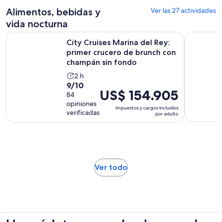
Alimentos, bebidas y
Ver las 27 actividades
vida nocturna
City Cruises Marina del Rey: primer crucero de brunch con
City Cruis
City Cruises Marina del Rey:
primer crucero de brunch con
champán sin fondo
La
2 h
9.0
9/10
actividad
El
US$ 154.905
de
84
dura
precio
opiniones
10
2
impuestos y cargos incluidos
es
verificadas
por adulto
con
horas
de
84
US$ 154.905.
opiniones
por
adulto
Se
Ver todo
abrirá
en
una
nueva
pestaña