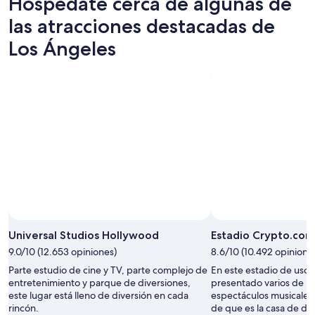
Hospédate cerca de algunas de
las atracciones destacadas de
Los Ángeles
Foto tomada por Universal Studios Hollywood
Foto
de
Universal Studios Hollywood
Estadio Crypto.com
uso
9.0/10 (12.653 opiniones)
8.6/10 (10.492 opinione
libre
Parte estudio de cine y TV, parte complejo de
En este estadio de usos
tomada
entretenimiento y parque de diversiones,
presentado varios de l
por
este lugar está lleno de diversión en cada
espectáculos musicale
Universal
rincón.
de que es la casa de do
Studios