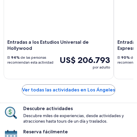
Entradas a los Estudios Universal de
Entradas
Hollywood
Express
US$ 206.793
El
94%
de las personas
El
90%
de l
recomiendan esta actividad
recomiendan
por adulto
Ver todas las actividades en Los Ángeles
Descubre actividades
Descubre miles de experiencias, desde actividades y
atracciones hasta tours de un día y traslados.
Reserva fácilmente