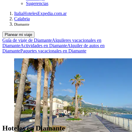
Sugerencias
Italia
Hoteles
Expedia.com.ar
Calabria
Diamante
Planear mi viaje
Guía de viaje de Diamante
Alquileres vacacionales en
Diamante
Actividades en Diamante
Alquiler de autos en
Diamante
Paquetes vacacionales en Diamante
Hoteles en Diamante