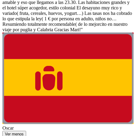
amable y eso que llegamos a las 23.30. Las habitaciones grandes y
el hotel súper acogedor, estilo colonial El desayuno muy rico y
variado( fruta, cereales, huevos, yogurt…) Las tasas nos ha cobrado
lo que estipula la ley( 1 € por persona en adulto, niños no…
Resumiendo totalmente recomendable( de lo mejorcito en nuestro
viaje por puglia y Calabria Gracias Mari!"
Oscar
Ver menos