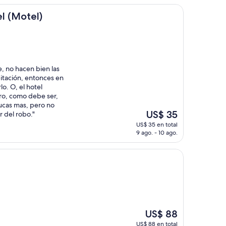
de
US$ 99
)
l (Motel)
e, no hacen bien las
bitación, entonces en
o. O, el hotel
dro, como debe ser,
ucas mas, pero no
El
US$ 35
r del robo."
precio
US$ 35 en total
actual
9 ago. - 10 ago.
es
de
US$ 35
El
US$ 88
precio
US$ 88 en total