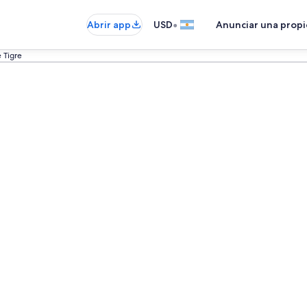
•
Abrir app
USD
Anunciar una prop
 Tigre