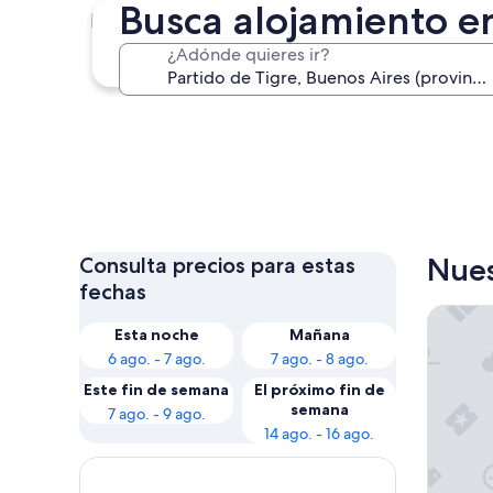
Busca alojamiento en
Benavídez
¿Adónde quieres ir?
Benavídez
Nues
Consulta precios para estas
fechas
Wyndham
Esta noche
Mañana
6 ago. - 7 ago.
7 ago. - 8 ago.
Este fin de semana
El próximo fin de
semana
7 ago. - 9 ago.
14 ago. - 16 ago.