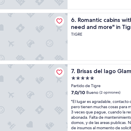
e
p
á
(34
l
t
m
opiniones)
H
i
u
 cabins with private Jacuzzi with "everything you need and mo
Romantic cabins with private
o
6. Romantic cabins wit
o
y
r
n
v
need and more" in Tig
i
"
e
TIGRE
z
n
o
i
n
d
t
a
e
a
,
b
n
el lago Glamping
a
Brisas del lago Glamping
7. Brisas del lago Gla
o
j
h
o
Propiedad
a
.
de
Partido de Tigre
c
H
5.0
7.0
7,0/10
Bueno
e
(2 opiniones)
a
estrellas
de
n
c
"
"El lugar es agradable, contacto c
10,
b
e
E
pero tienen muchas cosas para m
Bueno,
i
f
l
3 veces que pague, cuando la re
(2
e
a
l
abonada. Falta de mantenimiento 
opiniones)
n
l
u
domos, y de las areas publicas. No
l
t
g
de insumos al momento de solicit
a
a