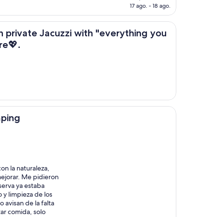
actual
17 ago. - 18 ago.
es
de
re" in Tigre💖.
US$ 88
 Jacuzzi with "everything you need and more" in Tigre💖.
h private Jacuzzi with "everything you
re💖.
mping
on la naturaleza,
ejorar. Me pidieron
serva ya estaba
y limpieza de los
 avisan de la falta
ar comida, solo