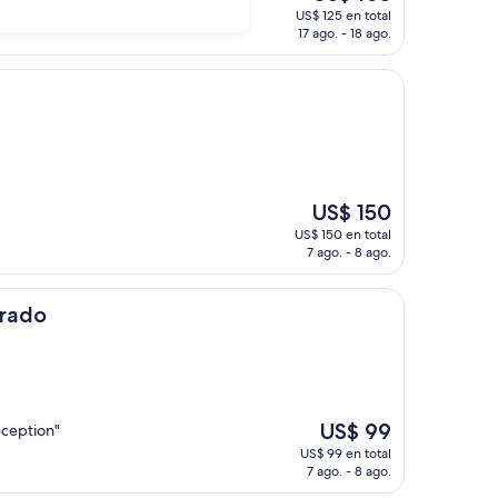
precio
US$ 125 en total
actual
17 ago. - 18 ago.
es
de
US$ 103
El
US$ 150
precio
US$ 150 en total
actual
7 ago. - 8 ago.
es
de
US$ 150
orado
El
US$ 99
eception"
precio
US$ 99 en total
actual
7 ago. - 8 ago.
es