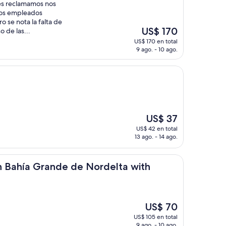
es reclamamos nos
 Los empleados
 se nota la falta de
El
US$ 170
 de las...
precio
US$ 170 en total
actual
9 ago. - 10 ago.
es
de
US$ 170
El
US$ 37
precio
US$ 42 en total
actual
13 ago. - 14 ago.
es
de
ies
US$ 37
Grande de Nordelta with Exclusive Amenities
in Bahía Grande de Nordelta with
El
US$ 70
precio
US$ 105 en total
actual
9 ago. - 10 ago.