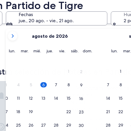
 Partido de Tigre
General Pacheco
Nordelta
Fechas
Hu
jue., 20 ago. - vie., 21 ago.
2 p
tus
agosto de 2026
meses
actuales
son
lunes
martes
miércoles
jueves
viernes
sábado
domingo
lunes
lun.
mar.
mié.
jue.
vie.
sáb.
dom.
lun.
mar.
August
2026
General Pacheco
Nordelt
y
tra selección de hoteles en Partid
1
1
2
September
2026.
 Nordelta Tigre Buenos Aires
3
4
5
6
7
8
7
8
9
Wyndham Nordelta Tigre Bu
1. Wyndham Nordelta 
Propiedad
10
11
12
13
14
15
14
15
16
de
Nordelta
4.5
8.0
8,0/10
Muy bueno
(518 opinione
17
18
19
20
21
22
21
22
23
estrellas
de
"
"La amabilidad del personal es m
10,
L
propiedad está muy venida abajo
Muy
24
25
26
27
28
29
28
29
30
a
bastante mantenimiento tristeme
bueno,