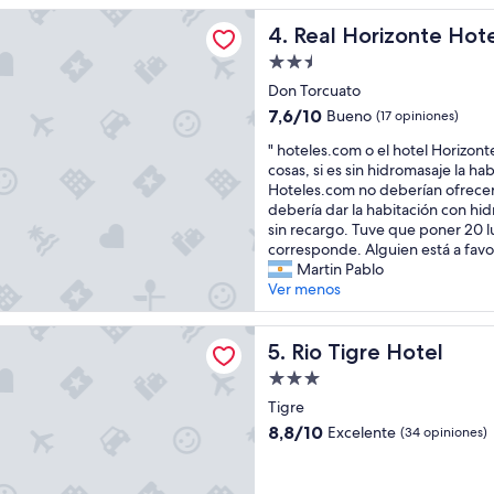
y
y
izonte Hotel (Motel)
n
Real Horizonte Hotel (Motel
4. Real Horizonte Hote
b
i
u
Propiedad
c
e
de
e
Don Torcuato
n
2.5
r
a
7.6
7,6/10
Bueno
(17 opiniones)
i
estrellas
,
de
"
v
" hoteles.com o el hotel Horizont
p
10,
h
e
cosas, si es sin hidromasaje la ha
e
Bueno,
o
r
Hoteles.com no deberían ofrecerl
r
(17
t
v
debería dar la habitación con hi
o
opiniones)
e
i
sin recargo. Tuve que poner 20 l
l
l
e
corresponde. Alguien está a favo
a
e
w
Martin Pablo
p
s
a
Ver menos
r
.
n
o
c
d
p
e Hotel
o
Rio Tigre Hotel
w
5. Rio Tigre Hotel
i
m
a
e
Propiedad
o
r
d
de
e
Tigre
m
a
3.0
l
r
d
8.8
8,8/10
Excelente
(34 opiniones)
h
e
estrellas
e
de
o
c
s
10,
t
e
t
Excelente,