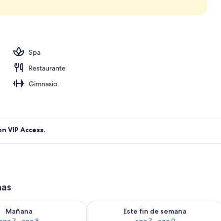
bebidas
Spa
Restaurante
Gimnasio
on VIP Access.
has
isponibilidad para mañana ago 7 - ago 8
Consulta la disponibilidad para este 
Mañana
Este fin de semana
ago 7 - ago 8
ago 7 - ago 9