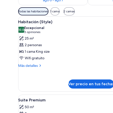
Filtros
Todas las habitaciones
1 cama
2 camas
disponibles
Ver
Habitación de hotel con cama, 
para
10
Habitación (Style)
todas
las
Excepcional
las
10,0
habitaciones
10,0 de 10
(3
3 opiniones
fotos
opiniones)
25 m²
de
2 personas
Habitación
1 cama King size
(Style)
Wifi gratuito
Más
Más detalles
detalles
sobre
Habitación
(Style)
Ver precio en tus fecha
Ver
Un cuarto de hotel con una ca
11
Suite Premium
todas
50 m²
las