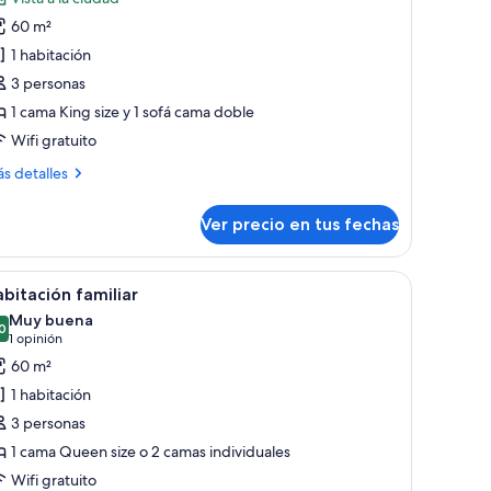
s
1)
60 m²
otos
e
1 habitación
asa
3 personas
ucia
1 cama King size y 1 sofá cama doble
uite
Wifi gratuito
+1)
ás
s detalles
talles
bre
Ver precio en tus fechas
sa
cia
ite
dera, sillas blancas, un jarrón con flores y una tarjeta de menú.
er
Habitación de hotel con dos camas, cabecero
8
1)
bitación familiar
odas
Muy buena
s
0
8,0 de 10
(1
1 opinión
otos
opinión)
60 m²
e
1 habitación
abitación
3 personas
miliar
1 cama Queen size o 2 camas individuales
Wifi gratuito