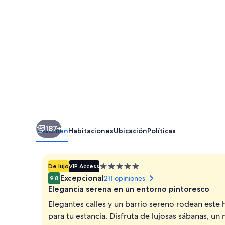
of
Melia
Collection
187+
Resumen
Habitaciones
Ubicación
Políticas
Propiedad
De lujo
VIP Access
de
Excepcional
211 opiniones
9,8
5.0
Elegancia serena en un entorno pintoresco
estrellas
Elegantes calles y un barrio sereno rodean este
para tu estancia. Disfruta de lujosas sábanas, un