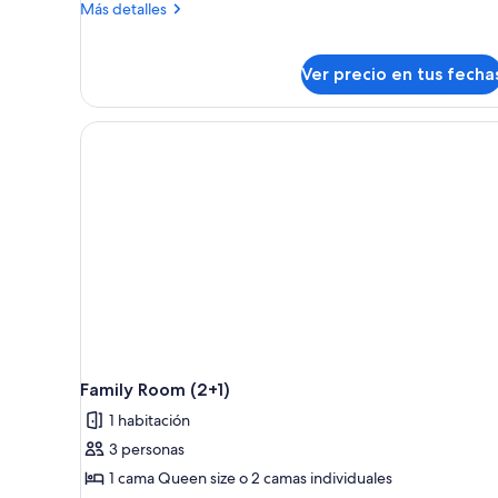
Más
Más detalles
detalles
sobre
Suite
Ver precio en tus fecha
Mihanovich
Family Room (2+1)
1 habitación
3 personas
1 cama Queen size o 2 camas individuales