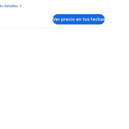
ás
s detalles
talles
bre
Ver precio en tus fechas
bitación
iliar