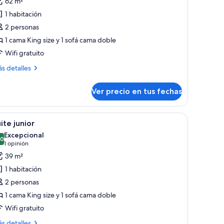
62 m²
otos
e
1 habitación
uite
2 personas
1 cama King size y 1 sofá cama doble
brazo
Wifi gratuito
ás
s detalles
talles
bre
Ver precio en tus fechas
ite
razo
 grande, dos mesitas de noche con lámparas, un banco y un espejo grande.
er
Habitación de hotel con una cama grande, mesi
10
ite junior
odas
Excepcional
s
,0
10,0 de 10
(1
1 opinión
otos
opinión)
39 m²
e
1 habitación
uite
2 personas
unior
1 cama King size y 1 sofá cama doble
Wifi gratuito
ás
s detalles