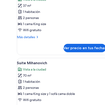
las
37 m²
fotos
de
1 habitación
Habitación
2 personas
doble
1 cama King size
junior,
Wifi gratuito
balcón
Más
Más detalles
detalles
sobre
Ver precio en tus fecha
Habitación
doble
junior,
Ver
Un comedor con una mesa redond
15
balcón
Suite Mihanovich
todas
Vista a la ciudad
las
70 m²
fotos
de
1 habitación
Suite
2 personas
Mihanovich
1 cama King size y 1 sofá cama doble
Wifi gratuito