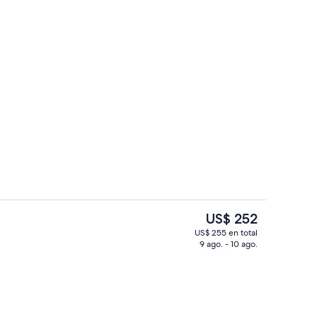
Terraza o patio
ado por la propiedad
El
US$ 252
precio
US$ 255 en total
actual
9 ago. - 10 ago.
ils
Sala de estar en el lobby
es
de
US$ 252