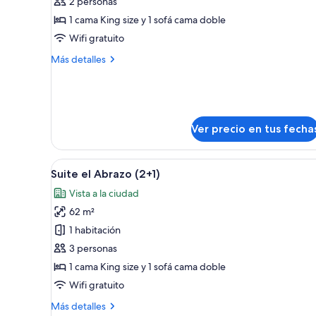
2 personas
fotos
de
1 cama King size y 1 sofá cama doble
Suite
Wifi gratuito
Premium
Más
Más detalles
detalles
sobre
Suite
Premium
Ver precio en tus fecha
Ver
Una terraza en la azotea con m
13
Suite el Abrazo (2+1)
todas
Vista a la ciudad
las
62 m²
fotos
de
1 habitación
Suite
3 personas
el
1 cama King size y 1 sofá cama doble
Abrazo
Wifi gratuito
(2+1)
Más
Más detalles