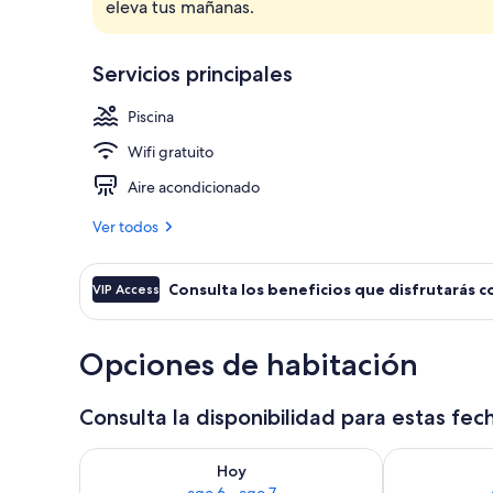
eleva tus mañanas.
Alimentos y 
Servicios principales
Piscina
Wifi gratuito
Aire acondicionado
Ver todos
Consulta los beneficios que disfrutarás c
VIP Access
Opciones de habitación
Consulta la disponibilidad para estas fec
Consulta la disponibilidad para hoy ago 6 - ago 7
Consulta la d
Hoy
ago 6 - ago 7