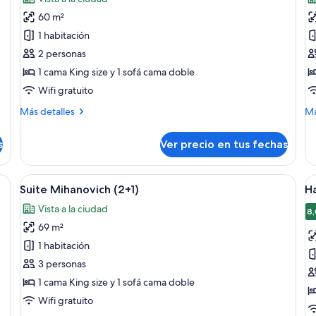
ciudad
las
la
(2+
60 m²
fotos
f
de
d
1 habitación
Suite
C
2 personas
(Casa
L
1 cama King size y 1 sofá cama doble
Lucia)
S
Wifi gratuito
(2
Más
M
Más detalles
Má
detalles
de
sobre
so
s
Ver precio en tus fechas
Suite
Ca
(Casa
Lu
Lucia)
Su
a de madera, sillas blancas, un jarrón con flores y una tarjeta de menú.
Ver
Un comedor con una mesa redonda de ma
V
15
(2+
Suite Mihanovich (2+1)
Ha
todas
t
Vista a la ciudad
las
la
8,
69 m²
fotos
f
de
d
1 habitación
Suite
H
3 personas
Mihanovich
fa
1 cama King size y 1 sofá cama doble
(2+1)
Wifi gratuito