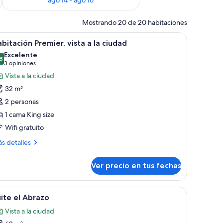
Mostrando 20 de 20 habitaciones
ción.
televisor, silla, mesa con lámpara y espejo.
er
Habitación de hotel con una cama grande, dos
10
bitación Premier, vista a la ciudad
odas
Excelente
s
8
8,8 de 10
(3
3 opiniones
otos
opiniones)
Vista a la ciudad
e
32 m²
abitación
2 personas
remier,
1 cama King size
sta
Wifi gratuito
ás
s detalles
iudad
talles
bre
Ver precio en tus fechas
bitación
emier,
ta
paras y cuadros enmarcados en la pared.
de, un espejo, un cabecero de madera, dos mesitas de noche con lámparas y
er
Una terraza en la azotea con mobiliario exter
13
ite el Abrazo
odas
Vista a la ciudad
udad
s