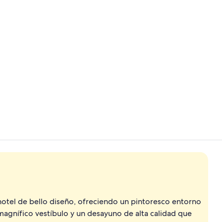
Video realiz
Bar de cockta
 hotel de bello diseño, ofreciendo un pintoresco entorno
 magnífico vestíbulo y un desayuno de alta calidad que