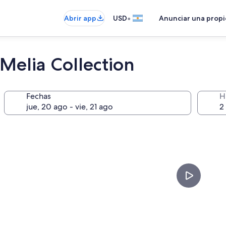
•
Abrir app
USD
Anunciar una prop
Melia Collection
Fechas
H