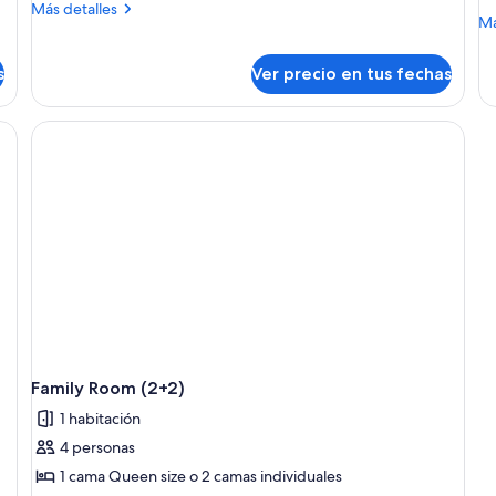
Más
Más detalles
M
Má
detalles
de
sobre
so
Suite
s
Ver precio en tus fechas
Ha
Mihanovich
fam
(2+1)
Family Room (2+2)
1 habitación
4 personas
1 cama Queen size o 2 camas individuales