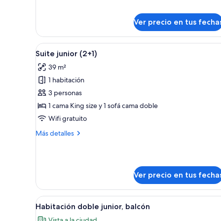
detalles
sobre
Suite
Ver precio en tus fecha
el
Abrazo
(2+1)
Ver
Habitación de hotel con una c
10
Suite junior (2+1)
todas
39 m²
las
1 habitación
fotos
de
3 personas
Suite
1 cama King size y 1 sofá cama doble
junior
Wifi gratuito
(2+1)
Más
Más detalles
detalles
sobre
Suite
junior
Ver precio en tus fecha
(2+1)
Ver
Una habitación de hotel con ca
11
Habitación doble junior, balcón
todas
Vista a la ciudad