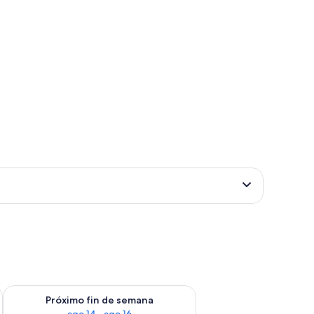
fin de semana ago 7 - ago 9
Consulta la disponibilidad para el próximo fin de semana ago 
Próximo fin de semana
ago 14 - ago 16