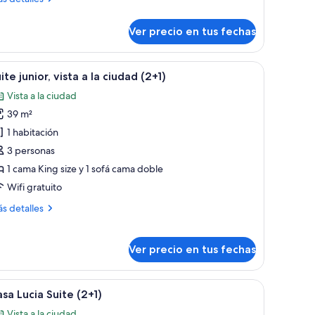
talles
bre
Ver precio en tus fechas
ite
nior
dros en la pared.
 de noche, una mesita con libros, un cuenco y una silla.
er
Habitación de hotel con cama, lámparas de noc
10
ite junior, vista a la ciudad (2+1)
odas
Vista a la ciudad
s
39 m²
otos
e
1 habitación
uite
3 personas
nior,
1 cama King size y 1 sofá cama doble
sta
Wifi gratuito
ás
s detalles
talles
iudad
bre
+1)
ite
Ver precio en tus fechas
ior,
ta
na mesa de madera y sillas blancas.
er
Un comedor con un amplio ventanal, una mesa 
12
sa Lucia Suite (2+1)
odas
udad
Vista a la ciudad