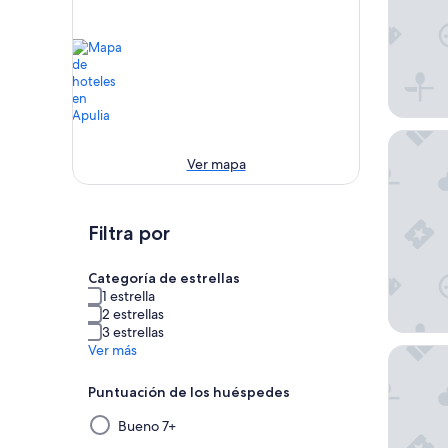
Ostuni 
Ver mapa
Filtra por
Categoría de estrellas
1 estrella
2 estrellas
3 estrellas
Ver más
Masseria
Puntuación de los huéspedes
Al
Bueno 7+
seleccionar