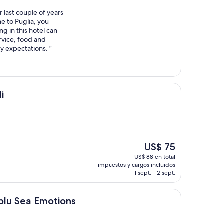
 last couple of years
me to Puglia, you
ng in this hotel can
ervice, food and
 expectations. "
i
)
El
US$ 75
precio
US$ 88 en total
actual
impuestos y cargos incluidos
es
1 sept. - 2 sept.
de
US$ 75
 Emotions
nblu Sea Emotions