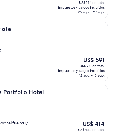
precio
US$ 144 en total
actual
impuestos y cargos incluidos
es
26 ago. - 27 ago.
de
US$ 123
Hotel
)
El
US$ 691
precio
US$ 771 en total
actual
impuestos y cargos incluidos
es
12 ago. - 13 ago.
de
US$ 691
lio Hotel
e Portfolio Hotel
El
ersonal fue muy
US$ 414
precio
US$ 462 en total