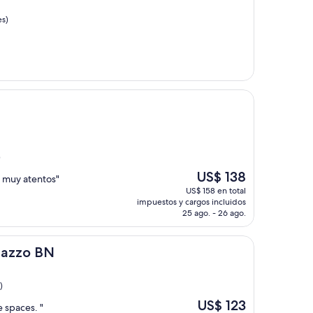
es)
)
El
US$ 138
 muy atentos"
precio
US$ 158 en total
actual
impuestos y cargos incluidos
es
25 ago. - 26 ago.
de
US$ 138
lazzo BN
)
El
US$ 123
 spaces. "