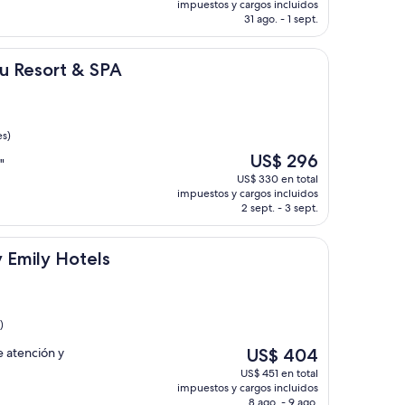
actual
impuestos y cargos incluidos
es
31 ago. - 1 sept.
de
US$ 414
 & SPA
lu Resort & SPA
es)
El
US$ 296
"
precio
US$ 330 en total
actual
impuestos y cargos incluidos
es
2 sept. - 3 sept.
de
US$ 296
otels
by Emily Hotels
)
El
e atención y
US$ 404
precio
US$ 451 en total
actual
impuestos y cargos incluidos
es
8 ago. - 9 ago.