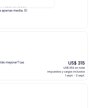
o muy atento y amable.
. Probamos todos
a apenas media. El
El
stás mejorar? Las
US$ 315
precio
US$ 353 en total
actual
impuestos y cargos incluidos
es
1 sept. - 2 sept.
de
US$ 315