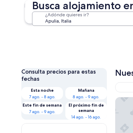
Busca alojamiento e
Polignano a Mare
¿Adónde quieres ir?
Polignano a Mare
Nues
Consulta precios para estas
fechas
Esta noche
Mañana
7 ago. - 8 ago.
8 ago. - 9 ago.
Borgo E
Este fin de semana
El próximo fin de
semana
7 ago. - 9 ago.
14 ago. - 16 ago.