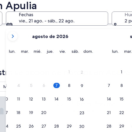
n Apulia
Bari
Lecce
Fechas
Hu
vie., 21 ago. - sáb., 22 ago.
2 p
tus
agosto de 2026
meses
actuales
son
lunes
martes
miércoles
jueves
viernes
sábado
domingo
lunes
lun.
mar.
mié.
jue.
vie.
sáb.
dom.
lun.
mar.
August
2026
Bari
Lecce
y
tra selección de hoteles en Apulia
1
1
2
September
2026.
3
4
5
6
7
8
7
8
9
Monopoli
Desayuno incluido
Ho
gnazia
10
11
12
13
14
15
14
15
16
Borgo Egnazia
1. Borgo Egnazia
Propiedad
17
18
19
20
21
22
21
22
23
de
Fasano
5.0
9.6
9,6/10
Excepcional
(327 opinion
24
25
26
27
28
29
28
29
30
estrellas
de