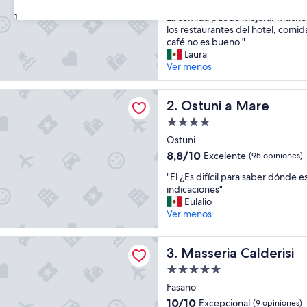
"
"El lugar es bellísimo, el servici
10,
E
La comida puede mejorar mucho
31
Excepcional,
l
los restaurantes del hotel, comid
(327
l
café no es bueno."
opiniones)
u
Laura
g
Ver menos
a
r
a Mare
e
Ostuni a Mare
2. Ostuni a Mare
s
Propiedad
b
de
e
Ostuni
4.0
l
8.8
8,8/10
Excelente
(95 opiniones)
l
estrellas
de
"
í
"El ¿Es difícil para saber dónde e
10,
E
s
indicaciones"
Excelente,
l
i
Eulalio
(95
¿
m
Ver menos
opiniones)
E
o
s
,
 Calderisi
d
Masseria Calderisi
e
3. Masseria Calderisi
i
l
Propiedad
f
s
de
í
Fasano
e
5.0
c
r
10.0
10/10
Excepcional
(9 opiniones)