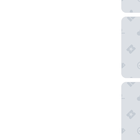
CDSHote
Villa To