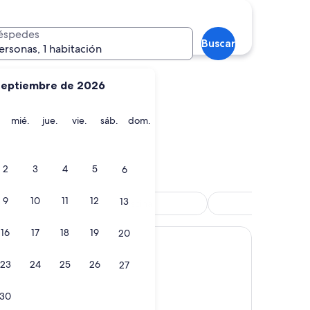
Ostuni
éspedes
Buscar
ersonas, 1 habitación
septiembre de 2026
martes
miércoles
jueves
viernes
sábado
domingo
mié.
jue.
vie.
sáb.
dom.
Ostuni
2
3
4
5
6
9
10
11
12
13
tel
Piscina
Granja
16
17
18
19
20
23
24
25
26
27
es)
30