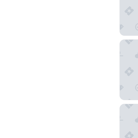
The Nic
Limehom