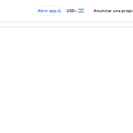
•
Abrir app
USD
Anunciar una prop