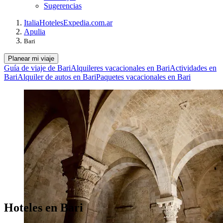
Sugerencias
Italia
Hoteles
Expedia.com.ar
Apulia
Bari
Planear mi viaje
Guía de viaje de Bari
Alquileres vacacionales en Bari
Actividades en
Bari
Alquiler de autos en Bari
Paquetes vacacionales en Bari
Hoteles en Bari