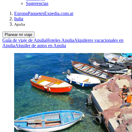
Sugerencias
Europa
Paquetes
Expedia.com.ar
Italia
Apulia
Planear mi viaje
Guía de viaje de Apulia
Hoteles Apulia
Alquileres vacacionales en
Apulia
Alquiler de autos en Apulia