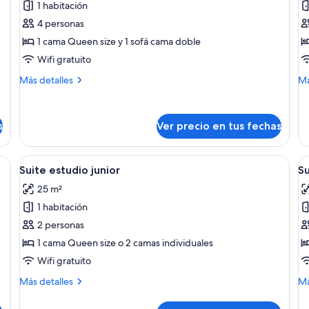
1 habitación
Suite
H
4 personas
(Rosa
fa
1 cama Queen size y 1 sofá cama doble
Marina)
Wifi gratuito
Más
M
Más detalles
Má
detalles
de
sobre
so
Suite
Ha
s
Ver precio en tus fechas
(Rosa
fam
Marina)
ande, un banco de madera, una mesita de noche, una lámpara y un televiso
Ver
Habitación de hotel con una cama, dos 
V
5
Suite estudio junior
Su
todas
t
25 m²
las
la
1 habitación
fotos
f
de
d
2 personas
Suite
S
1 cama Queen size o 2 camas individuales
estudio
(
Wifi gratuito
junior
a
Más
M
Más detalles
Má
M
detalles
de
sobre
so