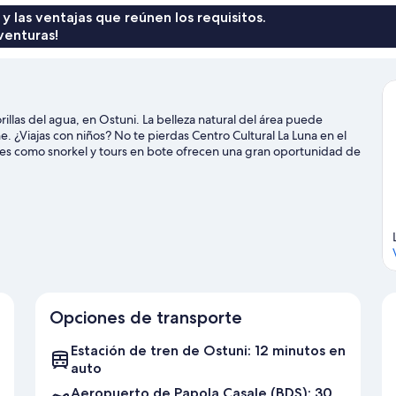
 y las ventajas que reúnen los requisitos.
venturas!
illas del agua, en Ostuni. La belleza natural del área puede
. ¿Viajas con niños? No te pierdas Centro Cultural La Luna en el
des como snorkel y tours en bote ofrecen una gran oportunidad de
uedes hacer exploración de cuevas y ecotours en los alrededores.
Opciones de transporte
Estación de tren de Ostuni: 12 minutos en
auto
Aeropuerto de Papola Casale (BDS): 30