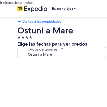
Ir a la sección principal
Buscar viajes
Ver todas las propiedades
Ostuni a Mare
Propiedad
de
Elige las fechas para ver precios
4.0
¿Adónde quieres ir?
estrellas
Galería
de
fotos
de
Ostuni
a
Mare