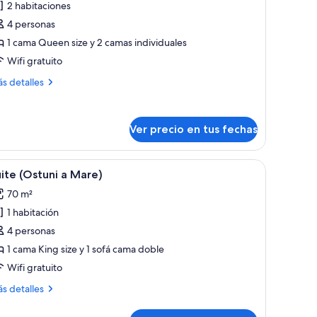
2 habitaciones
abitación
4 personas
miliar
1 cama Queen size y 2 camas individuales
Wifi gratuito
ás
s detalles
talles
bre
bitación
Ver precio en tus fechas
iliar
r montado en la pared.
sillones de mimbre, un escritorio con un florero, un espejo y una lámpara en
er
Una sala de estar moderna con sofá, sillón, me
5
ite (Ostuni a Mare)
odas
70 m²
s
1 habitación
otos
e
4 personas
uite
1 cama King size y 1 sofá cama doble
Ostuni
Wifi gratuito
ás
s detalles
are)
talles
bre