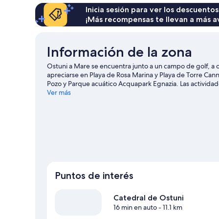
Inicia sesión para ver los descuentos
¡Más recompensas te llevan a más a
Información de la zona
Ostuni a Mare se encuentra junto a un campo de golf, a or
apreciarse en Playa de Rosa Marina y Playa de Torre Canne
Pozo y Parque acuático Acquapark Egnazia. Las activida
disfrutar del agua y, si buscas un poco de adrenalina, p
Ver más
Visitar nuestra guía de viaje de Ostuni
Puntos de interés
Catedral de Ostuni
16 min en auto
- 11.1 km