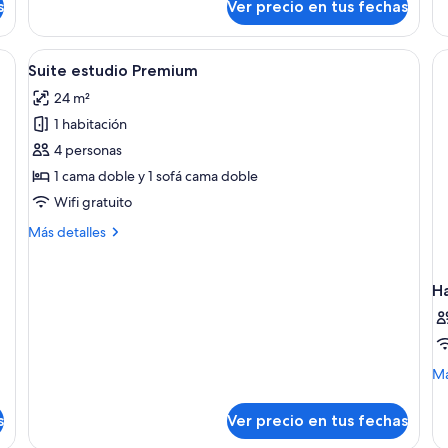
s
Ver precio en tus fechas
Suite
Su
estudio
(O
junior
a
ande, una mesita de noche, un aparador, un espejo y una ventana con corti
Ver
Una habitación de hotel moderna con cam
4
Ma
Suite estudio Premium
todas
24 m²
las
1 habitación
fotos
de
4 personas
Suite
1 cama doble y 1 sofá cama doble
estudio
Wifi gratuito
Premium
Más
Más detalles
detalles
sobre
Suite
H
estudio
Premium
M
Má
de
so
s
Ver precio en tus fechas
Ha