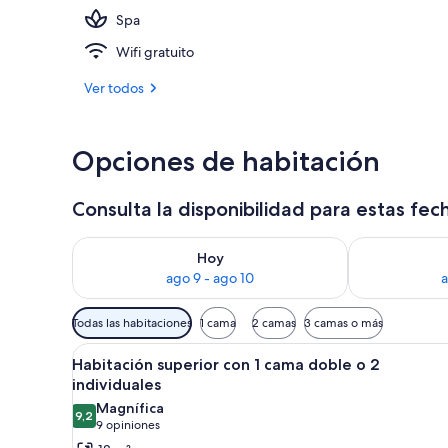
Spa
Playa privada
Wifi gratuito
Ver todos
Opciones de habitación
Consulta la disponibilidad para estas fec
Consulta la disponibilidad para hoy ago 9 - ago 10
Consulta la d
Hoy
ago 9 - ago 10
a
Filtros
Todas las habitaciones
1 cama
2 camas
3 camas o más
disponibles
Ver
Una habitación de hotel moder
para
3
Habitación superior con 1 cama doble o 2
todas
las
individuales
las
habitaciones
Magnífica
9,2
fotos
9,2 de 10
(9
9 opiniones
de
opiniones)