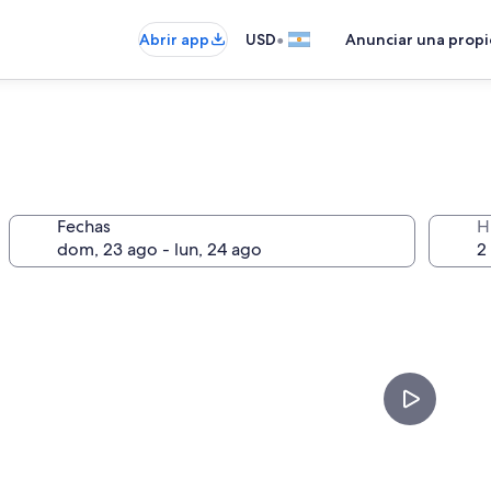
•
Abrir app
USD
Anunciar una prop
Fechas
H