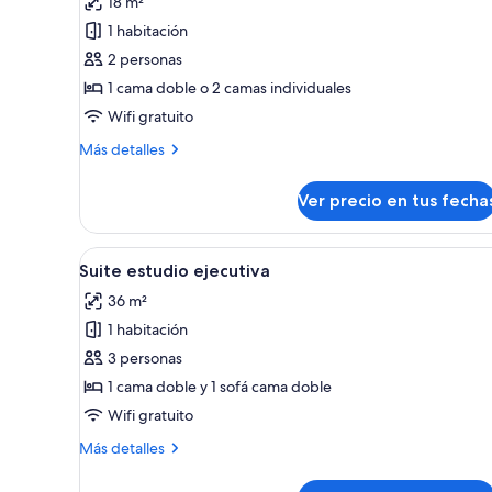
18 m²
Habitación
1 habitación
superior
2 personas
con
1 cama doble o 2 camas individuales
1
Wifi gratuito
cama
doble
Más
Más detalles
detalles
o
sobre
2
Ver precio en tus fecha
Habitación
individuales
superior
con
Ver
Un dormitorio con una cama gr
4
1
Suite estudio ejecutiva
todas
cama
36 m²
doble
las
o
1 habitación
fotos
2
de
3 personas
individuales
Suite
1 cama doble y 1 sofá cama doble
estudio
Wifi gratuito
ejecutiva
Más
Más detalles
detalles
sobre