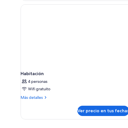
Habitación
4 personas
Wifi gratuito
Más
Más detalles
detalles
sobre
Ver precio en tus fecha
Habitación