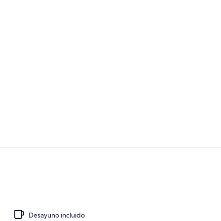
Video realiz
2 restaurante
Desayuno incluido