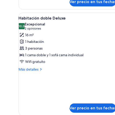
Ver precio en tus fecha
Suite
estudio
ejecutiva
Ver
Un dormitorio con una cama gr
3
Habitación doble Deluxe
todas
Excepcional
las
10,0
10,0 de 10
(2
2 opiniones
fotos
opiniones)
16 m²
de
1 habitación
Habitación
3 personas
doble
1 cama doble y 1 sofá cama individual
Deluxe
Wifi gratuito
Más
Más detalles
detalles
sobre
Habitación
doble
Deluxe
Ver precio en tus fecha