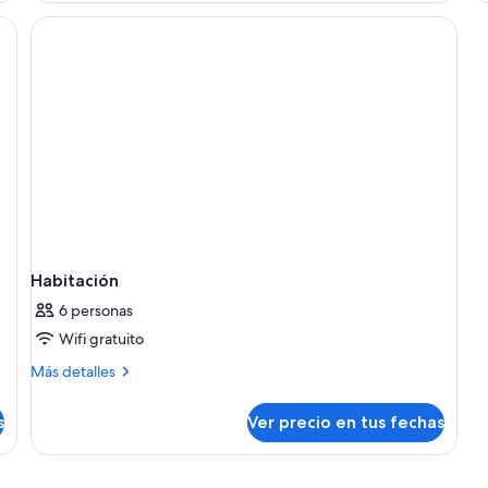
Habitación
6 personas
Wifi gratuito
Más
Más detalles
detalles
sobre
s
Ver precio en tus fechas
Habitación