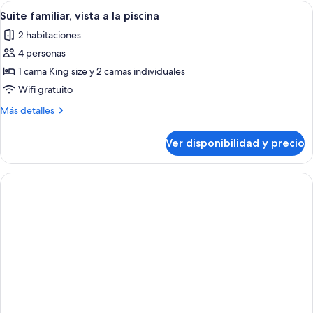
lujo,
Ver
Terraza o patio
1
vista
Suite familiar, vista a la piscina
todas
al
2 habitaciones
océano
las
4 personas
fotos
de
1 cama King size y 2 camas individuales
Suite
Wifi gratuito
familiar,
Más
Más detalles
vista
detalles
a
sobre
Ver disponibilidad y precio
Suite
la
familiar,
piscina
vista
a
la
piscina