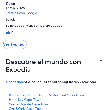
opiniones
Dawn
1
17 feb. 2026
opiniones
Traducir con Google
Lovely
Se hospedó 3 noches en febrero de 2026
0
Ver 1 opinión
Descubre el mundo con
Expedia
Hospedaje
Vuelos
Paquetes
Autos
Alquileres vacacionales
Activ
E
Radisson Collection Hotel, Waterfront Cape Town
n
E
Hotel Sky Cape Town
l
n
E
Cresta Grande Cape Town
a
l
n
E
One&Only Cape Town