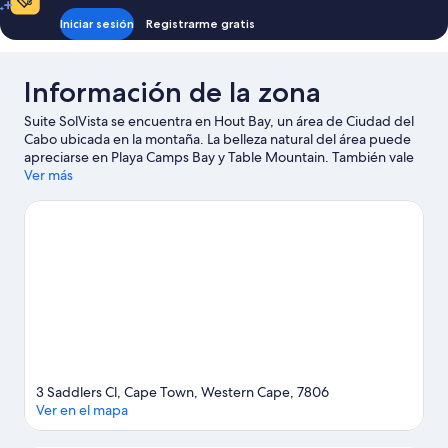
Iniciar sesión
Registrarme gratis
Información de la zona
Suite SolVista se encuentra en Hout Bay, un área de Ciudad del
Cabo ubicada en la montaña. La belleza natural del área puede
apreciarse en Playa Camps Bay y Table Mountain. También vale
la pena conocer Sea Point Swimming Pool (piscina pública) y
Ver más
Iziko South African Museum.
Visitar nuestra guía de viaje de
Ciudad del Cabo
3 Saddlers Cl, Cape Town, Western Cape, 7806
Ver en el mapa