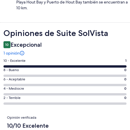
Playa Hout Bay y Puerto de Hout Bay también se encuentran a
10 km.
Opiniones
Opiniones de Suite SolVista
Excepcional
10
1 opinión
Evaluación:
10 - Excelente
1
10
Evaluación:
8 - Bueno
0
-
8
Excelente.
Evaluación:
6 - Aceptable
0
-
1
6
Bueno.
Evaluación:
4 - Mediocre
0
de
-
0
4
1
Aceptable.
Evaluación:
2 - Terrible
0
de
-
opiniones
0
2
1
Mediocre.
de
-
opiniones
0
Opiniones
1
Terrible.
Opinión verificada
de
opiniones
0
10/10 Excelente
1
de