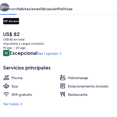
erior
Siguiente
13+
Resumen
Habitaciones
Ubicación
Políticas
VIP Access
El
US$ 82
precio
US$ 82 en total
actual
impuestos y cargos incluidos
es
19 ago. - 20 ago.
de
Opiniones
Excepcional
10
Ver 1 opinión
10 de 10
US$ 82
Área de sala de estar
Servicios principales
Piscina
Hidromasaje
Spa
Estacionamiento incluido
Wifi gratuito
Restaurante
Ver todos