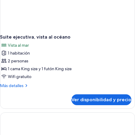
Suite ejecutiva, vista al océano
Vista al mar
1 habitación
2 personas
1 cama King size y 1 futón King size
Wifi gratuito
Más
Más detalles
detalles
sobre
Ver disponibilidad y precio
Suite
ejecutiva,
vista
al
océano