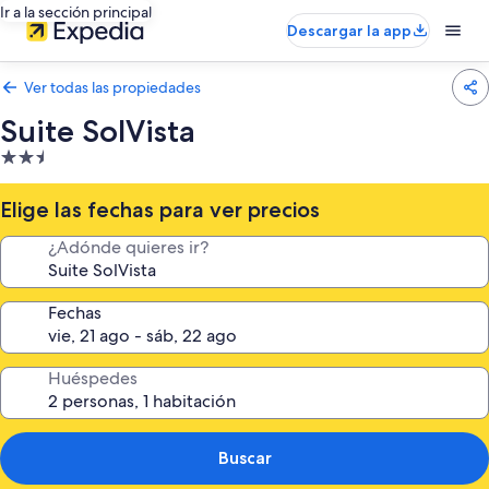
Ir a la sección principal
Descargar la app
Ver todas las propiedades
Suite SolVista
Propiedad
de
2.5
Elige las fechas para ver precios
estrellas
¿Adónde quieres ir?
Fechas
Huéspedes
Buscar