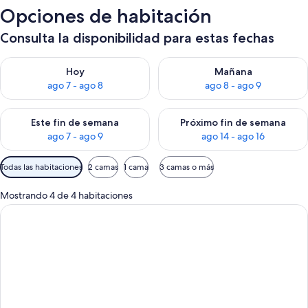
Opciones de habitación
Consulta la disponibilidad para estas fechas
Consulta la disponibilidad para hoy ago 7 - ago 8
Consulta la disponibilidad pa
Hoy
Mañana
ago 7 - ago 8
ago 8 - ago 9
Consulta la disponibilidad para este fin de semana ago 7 - ag
Consulta la disponibilidad par
Este fin de semana
Próximo fin de semana
ago 7 - ago 9
ago 14 - ago 16
Filtros
Todas las habitaciones
2 camas
1 cama
3 camas o más
disponibles
para
Mostrando 4 de 4 habitaciones
las
habitaciones