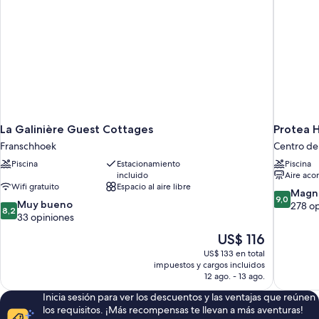
individuales,
vista
a
la
montaña
La Galinière Guest Cottages
Protea 
Franschhoek
Centro de
Piscina
Estacionamiento
Piscina
incluido
Aire aco
Wifi gratuito
Espacio al aire libre
9.0
Magní
9,0
8.2
Muy bueno
de
278 o
8,2
de
33 opiniones
10,
10,
Magnífico
El
US$ 116
Muy
278
precio
US$ 133 en total
bueno,
opiniones
actual
impuestos y cargos incluidos
33
es
12 ago. - 13 ago.
opiniones
de
Inicia sesión para ver los descuentos y las ventajas que reúnen
US$ 116
los requisitos. ¡Más recompensas te llevan a más aventuras!