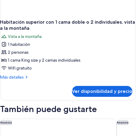
Habitación superior con 1 cama doble o 2 individuales, vista
a la montaña
Vista a la montaña
1 habitación
2 personas
1 cama King size y 2 camas individuales
Wifi gratuito
Más
Más detalles
detalles
sobre
Ver disponibilidad y precio
Habitación
superior
con
También puede gustarte
1
cama
doble
La Galinière Guest Cottages
Protea H
Anuncio
Anuncio
o
2