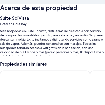
Acerca de esta propiedad
Suite SolVista
Hotel en Hout Bay
Si te hospedas en Suite SolVista, disfrutarás de tu estadía con servicio
de compra de comestibles gratuito, una cafetería y un jardín. Si quieres
descansar y relajarte, te invitamos a disfrutar de servicios como sauna o
sala de vapor. Además, puedes consentirte con masajes. Todos los
huéspedes tendrán acceso a wifi gratis en la habitación, con una
velocidad de 500 Mbps o más (para 6 personas o más, 10 dispositivos o
más). Además, la propiedad cuenta con un servicio de
lavandería/tintorería y un lobby con chimenea.
Propiedades similares
También disfrutarás de los siguientes beneficios:
Boulders Beach Hotel, Cafe and Curio
Simon's
Una piscina al aire libre con sillones reclinables de piscina y
sombrillas
Estacionamiento gratis
Desayuno buffet con cargo, una caja de seguridad en la recepción y
recepción disponible las 24 horas
Televisión en las áreas comunes, servicio de entrega de comidas