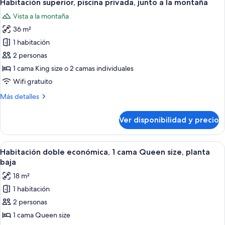
6
Habitación superior, piscina privada, junto a la montaña
todas
Vista a la montaña
las
36 m²
fotos
de
1 habitación
Habitación
2 personas
superior,
1 cama King size o 2 camas individuales
piscina
Wifi gratuito
privada,
Más
Más detalles
junto
detalles
a
sobre
Ver disponibilidad y precio
la
Habitación
superior,
montaña
piscina
Ver
Una habitación de hotel con una cama
6
privada,
Habitación doble económica, 1 cama Queen size, planta
todas
junto
baja
a
las
18 m²
la
fotos
montaña
1 habitación
de
2 personas
Habitación
doble
1 cama Queen size