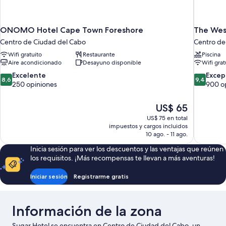
ONOMO Hotel Cape Town Foreshore
The Wes
Centro de Ciudad del Cabo
Centro de
Wifi gratuito
Restaurante
Piscina
Aire acondicionado
Desayuno disponible
Wifi grat
8.6
9.4
Excelente
Excep
8,6
9,4
de
de
250 opiniones
900 o
10,
10,
Excelente,
Excepcion
El
US$ 65
250
900
precio
US$ 75 en total
opiniones
opiniones
actual
impuestos y cargos incluidos
es
10 ago. - 11 ago.
de
Inicia sesión para ver los descuentos y las ventajas que reúnen
US$ 65
los requisitos. ¡Más recompensas te llevan a más aventuras!
Iniciar sesión
Registrarme gratis
Información de la zona
Sugar Hotel se encuentra en Centro de Ciudad del Cabo, un