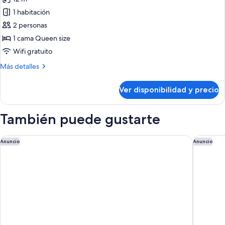
las
1 habitación
fotos
de
2 personas
Habitación
1 cama Queen size
individual
Wifi gratuito
básica
Más
Más detalles
detalles
sobre
Ver disponibilidad y precio
Habitación
individual
básica
También puede gustarte
ONOMO Hotel Cape Town Foreshore
The Wes
Anuncio
Anuncio