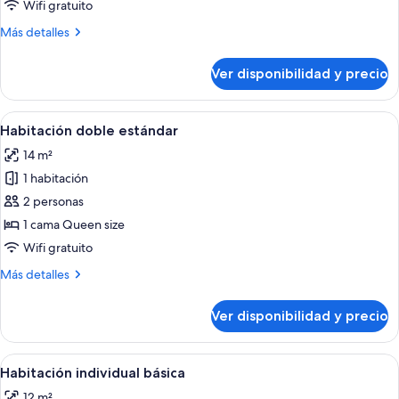
económica,
Wifi gratuito
1
Más
Más detalles
cama
detalles
Queen
sobre
Ver disponibilidad y precio
Habitación
size,
doble
planta
económica,
Ver
Un baño moderno con baldosas blancas
baja
4
1
Habitación doble estándar
todas
cama
14 m²
Queen
las
size,
1 habitación
fotos
planta
de
2 personas
baja
Habitación
1 cama Queen size
doble
Wifi gratuito
estándar
Más
Más detalles
detalles
sobre
Ver disponibilidad y precio
Habitación
doble
estándar
Ver
Tres lámparas colgantes esféricas de e
1
Habitación individual básica
todas
12 m²