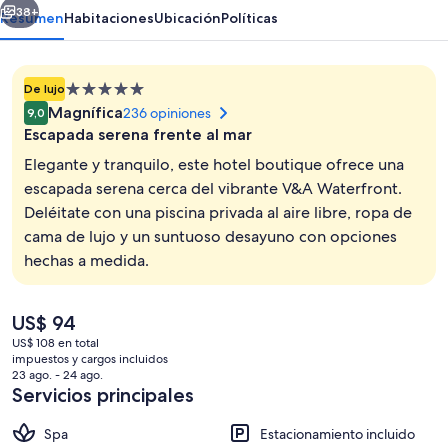
38+
Resumen
Habitaciones
Ubicación
Políticas
Propiedad
De lujo
de
Magnífica
236 opiniones
9,0
5.0
Escapada serena frente al mar
estrellas
Elegante y tranquilo, este hotel boutique ofrece una
escapada serena cerca del vibrante V&A Waterfront.
Deléitate con una piscina privada al aire libre, ropa de
Vista desde la habitación
cama de lujo y un suntuoso desayuno con opciones
hechas a medida.
El
US$ 94
precio
US$ 108 en total
actual
impuestos y cargos incluidos
es
23 ago. - 24 ago.
de
Servicios principales
US$ 94
Spa
Estacionamiento incluido