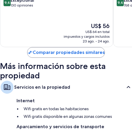
9.4
9.4
Excepcional
Exc
9,4
9,4
Ciudad
Waterfr
de
de
130 opiniones
768 
Baños con duchas y artículos de tocador gratuitos
del
Victoria
10,
10,
Televisiones LCD de 32 pulgadas con canales de televisión premium
Cabo
and
Excepcional,
Excepcio
Alfred
130
768
Refrigeradores, servicio de cuidado de niños y cafeteras/teteras
El
US$ 56
Waterfr
opiniones
opinion
precio
(paseo
US$ 64 en total
actual
impuestos y cargos incluidos
marítimo
es
23 ago. - 24 ago.
de
US$ 56
Comparar propiedades similares
Más información sobre esta
propiedad
Servicios en la propiedad
Internet
Wifi gratis en todas las habitaciones
Wifi gratis disponible en algunas zonas comunes
Aparcamiento y servicios de transporte