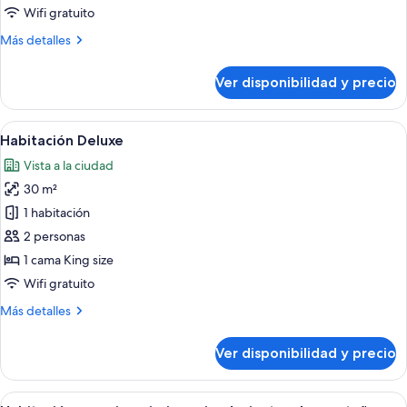
Deluxe
Wifi gratuito
Más
Más detalles
detalles
sobre
Ver disponibilidad y precio
Habitación
doble
Deluxe
Ver
Una cama bien hecha con ropa blanca,
7
Habitación Deluxe
todas
Vista a la ciudad
las
30 m²
fotos
de
1 habitación
Habitación
2 personas
Deluxe
1 cama King size
Wifi gratuito
Más
Más detalles
detalles
sobre
Ver disponibilidad y precio
Habitación
Deluxe
Ver
Una piscina con agua cristalina azul, 