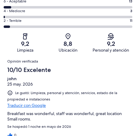
Excelente.
Evaluación:
6 - Aceptable
13
-
157
6
Bueno.
Evaluación:
4 - Mediocre
3
de
-
52
4
236
Aceptable.
Evaluación:
2 - Terrible
11
de
-
opiniones
13
2
236
Mediocre.
de
-
opiniones
3
236
Terrible.
de
9,2
8,8
9,2
opiniones
11
236
Limpieza
Ubicación
Personal y atención
de
opiniones
Opiniones
236
Opinión verificada
opiniones
10/10 Excelente
john
25 may. 2026
Le gustó: Limpieza, personal y atención, servicios, estado de la
propiedad e instalaciones
Traducir con Google
Breakfast was wonderful, staff was wonderful, great location
Small rooms.
Se hospedó 1 noche en mayo de 2026
0