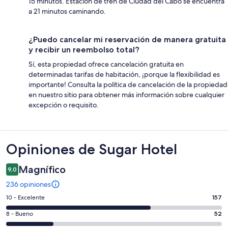
15 minutos. Estación de tren de Ciudad del Cabo se encuentra
a 21 minutos caminando.
¿Puedo cancelar mi reservación de manera gratuita
y recibir un reembolso total?
Sí, esta propiedad ofrece cancelación gratuita en
determinadas tarifas de habitación, ¡porque la flexibilidad es
importante! Consulta la política de cancelación de la propiedad
en nuestro sitio para obtener más información sobre cualquier
excepción o requisito.
Opiniones
Opiniones de Sugar Hotel
Magnífico
9,0
236 opiniones
Evaluación:
10 - Excelente
157
10
Evaluación:
8 - Bueno
52
-
8