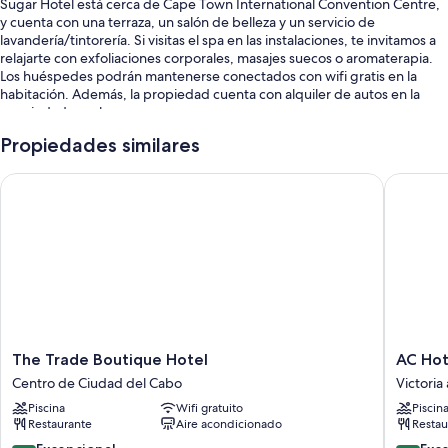
Sugar Hotel está cerca de Cape Town International Convention Centre,
y cuenta con una terraza, un salón de belleza y un servicio de
lavandería/tintorería. Si visitas el spa en las instalaciones, te invitamos a
relajarte con exfoliaciones corporales, masajes suecos o aromaterapia.
Los huéspedes podrán mantenerse conectados con wifi gratis en la
habitación. Además, la propiedad cuenta con alquiler de autos en la
propiedad y un bar.
También disfrutarás de los siguientes beneficios durante tu estadía:
Propiedades similares
Estacionamiento gratis
The Trade Boutique Hotel
AC Hotel
Desayuno continental con cargo, traslado al aeropuerto ida y vuelta
y servicio de guardería con cargo
Una caja de seguridad en la recepción, servicio de lavandería y
servicios de concierge
Los huéspedes destacan la atención del personal
Características de las habitaciones
En Sugar Hotel, todas las habitaciones proporcionan atenciones como
The
AC
The Trade Boutique Hotel
AC Hot
aire acondicionado y batas. También brindan servicios como wifi gratis y
Trade
Hotel
Centro de Ciudad del Cabo
Victoria
cajas de seguridad.
Boutique
by
Piscina
Wifi gratuito
Piscin
Hotel
Marriott
También se incluyen los siguientes beneficios adicionales en todas las
Restaurante
Aire acondicionado
Restau
Centro
Cape
habitaciones:
de
Town