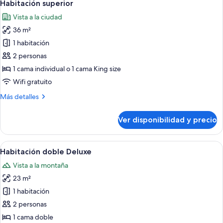
9
Habitación superior
habitaciones
todas
Vista a la ciudad
las
36 m²
fotos
de
1 habitación
Habitación
2 personas
superior
1 cama individual o 1 cama King size
Wifi gratuito
Más
Más detalles
detalles
sobre
Ver disponibilidad y precio
Habitación
superior
Ver
Dos mujeres brindando con copas de c
5
Habitación doble Deluxe
todas
Vista a la montaña
las
23 m²
fotos
de
1 habitación
Habitación
2 personas
doble
1 cama doble