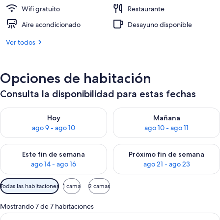
Wifi gratuito
Restaurante
Aire acondicionado
Desayuno disponible
Ver todos
Opciones de habitación
Consulta la disponibilidad para estas fechas
Consulta la disponibilidad para hoy ago 9 - ago 10
Consulta la disponibilidad par
Hoy
Mañana
ago 9 - ago 10
ago 10 - ago 11
Consulta la disponibilidad para este fin de semana ago 14 - ag
Consulta la disponibilidad pa
Este fin de semana
Próximo fin de semana
ago 14 - ago 16
ago 21 - ago 23
Filtros
Todas las habitaciones
1 cama
2 camas
disponibles
para
Mostrando 7 de 7 habitaciones
las
Ver
Habitación de hotel con cama, televisi