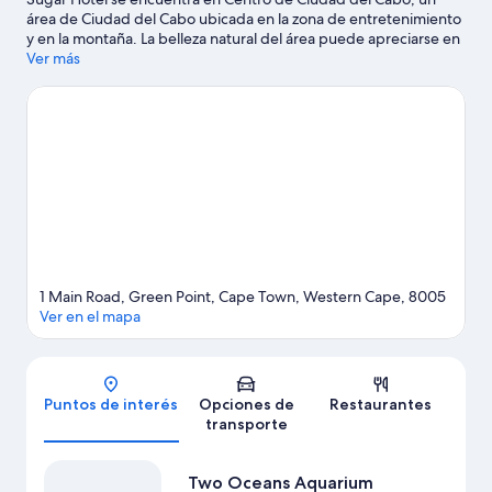
área de Ciudad del Cabo ubicada en la zona de entretenimiento
y en la montaña. La belleza natural del área puede apreciarse en
Playa Camps Bay y Table Mountain. ¿Viajas con niños? No te
Ver más
pierdas Institución cultural Africa Centre, o asiste a un evento o
partido en Estadio de Ciudad del Cabo. Encontrarás muchas
opciones para conocer la zona con actividades como golf.
Visitar
nuestra guía de viaje de Ciudad del Cabo
1 Main Road, Green Point, Cape Town, Western Cape, 8005
Ver en el mapa
Mapa
Puntos de interés
Opciones de
Restaurantes
transporte
Two Oceans Aquarium