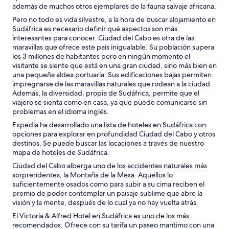
b
i
además de muchos otros ejemplares de la fauna salvaje africana.
u
n
Pero no todo es vida silvestre, a la hora de buscar alojamiento en
e
g
Sudáfrica es necesario definir qué aspectos son más
n
t
interesantes para conocer. Ciudad del Cabo es otra de las
a
o
maravillas que ofrece este país inigualable. Su población supera
u
p
los 3 millones de habitantes pero en ningún momento el
b
a
visitante se siente que está en una gran ciudad, sino más bien en
i
i
una pequeña aldea portuaria. Sus edificaciones bajas permiten
c
n
impregnarse de las maravillas naturales que rodean a la ciudad.
a
t
Además, la diversidad, propia de Sudáfrica, permite que el
c
t
viajero se sienta como en casa, ya que puede comunicarse sin
i
h
problemas en el idioma inglés.
ó
e
n
w
Expedia ha desarrollado una lista de hoteles en Sudáfrica con
"
a
opciones para explorar en profundidad Ciudad del Cabo y otros
l
destinos. Se puede buscar las locaciones a través de nuestro
l
mapa de hoteles de Sudáfrica.
s
Ciudad del Cabo alberga uno de los accidentes naturales más
,
sorprendentes, la Montaña de la Mesa. Aquellos lo
i
suficientemente osados como para subir a su cima reciben el
t
premio de poder contemplar un paisaje sublime que abre la
n
visión y la mente, después de lo cual ya no hay vuelta atrás.
e
El Victoria & Alfred Hotel en Sudáfrica es uno de los más
e
recomendados. Ofrece con su tarifa un paseo marítimo con una
d