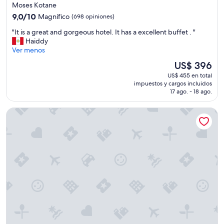
de
Moses Kotane
5.0
9.0
9,0/10
Magnífico
(698 opiniones)
estrellas
de
"
"It is a great and gorgeous hotel. It has a excellent buffet . "
10,
I
Haiddy
Magnífico,
t
Ver menos
(698
i
opiniones)
El
US$ 396
s
precio
US$ 455 en total
a
actual
impuestos y cargos incluidos
g
es
17 ago. - 18 ago.
r
de
e
US$ 396
Garden Route Game Lodge
a
t
a
n
d
g
o
r
g
e
o
u
s