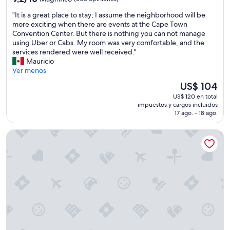
r
estrellas
de
e
"
"It is a great place to stay; I assume the neighborhood will be
10,
a
I
more exciting when there are events at the Cape Town
Magnífico,
t
t
Convention Center. But there is nothing you can not manage
(605
l
i
using Uber or Cabs. My room was very comfortable, and the
opiniones)
o
s
services rendered were well received."
c
a
Mauricio
a
g
Ver menos
t
r
El
US$ 104
i
e
precio
o
US$ 120 en total
a
actual
impuestos y cargos incluidos
n
t
es
17 ago. - 18 ago.
"
p
de
l
US$ 104
The Rockefeller Hotel by NEWMARK
a
c
e
t
o
s
t
a
y
;
I