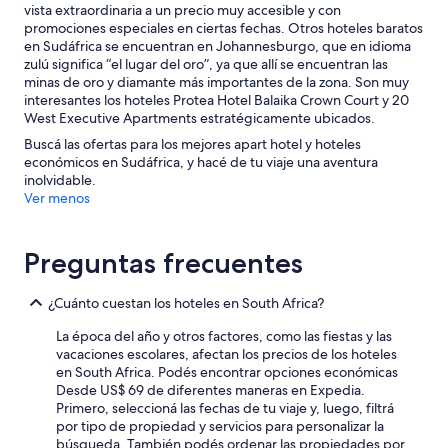
vista extraordinaria a un precio muy accesible y con
s
promociones especiales en ciertas fechas. Otros hoteles baratos
r
en Sudáfrica se encuentran en Johannesburgo, que en idioma
e
zulú significa “el lugar del oro”, ya que allí se encuentran las
n
minas de oro y diamante más importantes de la zona. Son muy
o
interesantes los hoteles Protea Hotel Balaika Crown Court y 20
v
West Executive Apartments estratégicamente ubicados.
a
t
Buscá las ofertas para los mejores apart hotel y hoteles
i
económicos en Sudáfrica, y hacé de tu viaje una aventura
o
inolvidable.
n
Ver menos
(
t
h
Preguntas frecuentes
e
h
a
¿Cuánto cuestan los hoteles en South Africa?
l
l
La época del año y otros factores, como las fiestas y las
s
vacaciones escolares, afectan los precios de los hoteles
m
en South Africa. Podés encontrar opciones económicas
e
Desde US$ 69 de diferentes maneras en Expedia.
l
Primero, seleccioná las fechas de tu viaje y, luego, filtrá
l
por tipo de propiedad y servicios para personalizar la
e
búsqueda. También podés ordenar las propiedades por