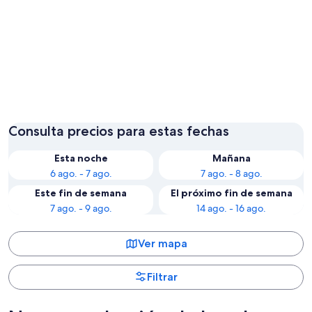
Knysna
Ciudad 
Consulta precios para estas fechas
Esta noche
Mañana
6 ago. - 7 ago.
7 ago. - 8 ago.
Este fin de semana
El próximo fin de semana
7 ago. - 9 ago.
14 ago. - 16 ago.
Ver mapa
Filtrar