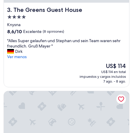
e
The Greens Guest House
3. The Greens Guest House
t
.
Propiedad
"
de
Knysna
4.0
8.6
8,6/10
Excelente
(8 opiniones)
estrellas
de
"
"Alles Super gelaufen und Stephan und sein Team waren sehr
10,
A
freundlich. Gruß Mayer "
Excelente,
l
Dirk
(8
l
Ver menos
opiniones)
e
El
US$ 114
s
precio
US$ 114 en total
S
actual
impuestos y cargos incluidos
u
es
7 ago. - 8 ago.
p
de
e
US$ 114
City Lodge Hotel at OR Tambo International Airport
r
g
e
l
a
u
f
e