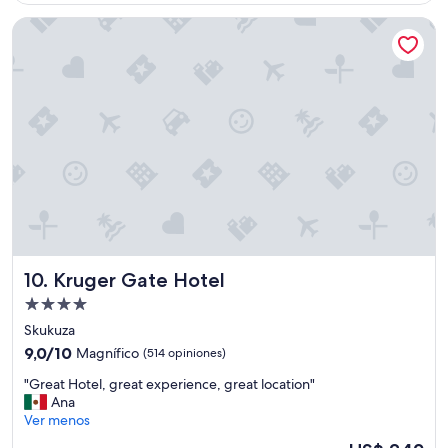
de
a
US$ 145
Kruger Gate Hotel
y
u
n
o
f
a
n
t
a
s
t
i
c
o
Kruger Gate Hotel
10. Kruger Gate Hotel
!
!
Propiedad
"
de
Skukuza
4.0
9.0
9,0/10
Magnífico
(514 opiniones)
estrellas
de
"
"Great Hotel, great experience, great location"
10,
G
Ana
Magnífico,
r
Ver menos
(514
e
opiniones)
El