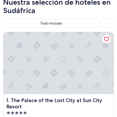
Nuestra selección de hoteles en
Sudáfrica
Todo incluido
The Palace of the Lost City at Sun City Resort
The Palace of the Lost City at Sun City Resort
1. The Palace of the Lost City at Sun City
Resort
Propiedad