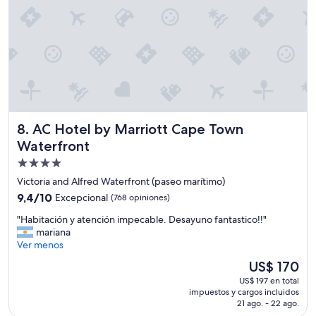
AC Hotel by Marriott Cape Town Waterfront
8. AC Hotel by Marriott Cape Town
Waterfront
Propiedad
de
Victoria and Alfred Waterfront (paseo marítimo)
4.0
9.4
9,4/10
Excepcional
(768 opiniones)
estrellas
de
"
"Habitación y atención impecable. Desayuno fantastico!!"
10,
H
mariana
Excepcional,
a
Ver menos
(768
b
opiniones)
El
US$ 170
i
precio
US$ 197 en total
t
actual
impuestos y cargos incluidos
a
es
21 ago. - 22 ago.
c
de