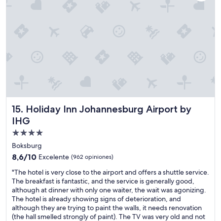
e
a
n
l
t
a
i
c
o
i
n
o
C
n
e
e
n
s
t
,
e
e
r
x
.
Holiday Inn Johannesburg Airport by IHG
15. Holiday Inn Johannesburg Airport by
c
B
e
IHG
u
l
Propiedad
t
e
t
de
n
Boksburg
h
t
4.0
8.6
8,6/10
Excelente
(962 opiniones)
e
e
estrellas
de
r
p
"
"The hotel is very close to the airport and offers a shuttle service.
10,
e
a
T
The breakfast is fantastic, and the service is generally good,
Excelente,
i
r
h
although at dinner with only one waiter, the wait was agonizing.
(962
s
a
e
The hotel is already showing signs of deterioration, and
opiniones)
n
i
h
although they are trying to paint the walls, it needs renovation
o
r
o
(the hall smelled strongly of paint). The TV was very old and not