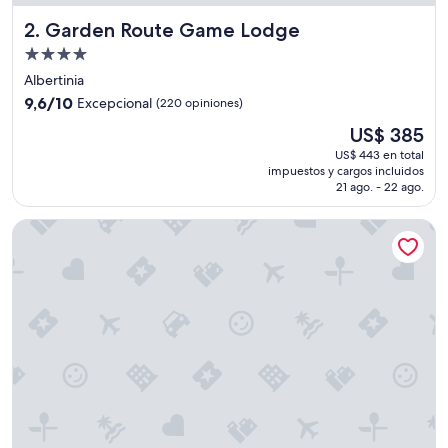
h
Garden Route Game Lodge
2. Garden Route Game Lodge
o
t
Propiedad
e
de
Albertinia
l
4.0
9.6
.
9,6/10
Excepcional
(220 opiniones)
estrellas
de
I
El
US$ 385
10,
t
precio
Excepcional,
h
US$ 443 en total
actual
impuestos y cargos incluidos
(220
a
es
21 ago. - 22 ago.
opiniones)
s
de
a
US$ 385
The Greens Guest House
e
x
c
e
l
l
e
n
t
b
u
f
f