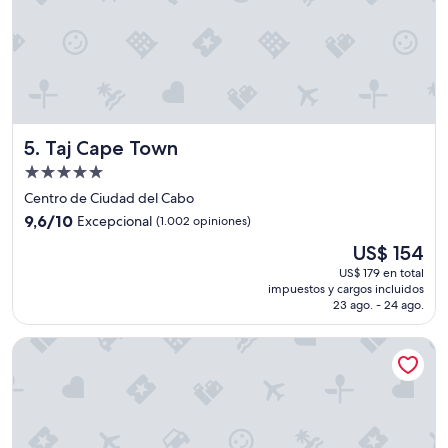
e
n
s
e
h
r
f
r
Taj Cape Town
5. Taj Cape Town
e
Propiedad
u
de
n
Centro de Ciudad del Cabo
d
5.0
9.6
9,6/10
Excepcional
(1.002 opiniones)
l
estrellas
de
i
El
US$ 154
10,
c
precio
Excepcional,
US$ 179 en total
h
actual
impuestos y cargos incluidos
(1.002
.
es
23 ago. - 24 ago.
opiniones)
G
de
r
US$ 154
Southern Sun O.R Tambo
u
ß
M
a
y
e