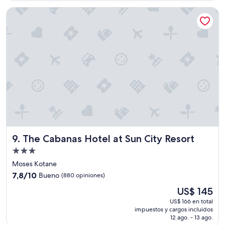
i
US$ 170
The Cabanas Hotel at Sun City Resort
ó
n
y
a
t
e
n
c
i
ó
n
i
m
p
The Cabanas Hotel at Sun City Resort
9. The Cabanas Hotel at Sun City Resort
e
c
Propiedad
a
de
Moses Kotane
b
3.0
7.8
l
7,8/10
Bueno
(880 opiniones)
estrellas
de
e
El
US$ 145
10,
.
precio
Bueno,
D
US$ 166 en total
actual
impuestos y cargos incluidos
(880
e
es
12 ago. - 13 ago.
opiniones)
s