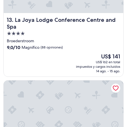
b
e
m
La Joya Lodge Conference Centre and Spa
13. La Joya Lodge Conference Centre and
o
r
Spa
e
Propiedad
e
de
x
Broederstroom
c
4.0
9.0
9,0/10
Magnífico
(88 opiniones)
i
estrellas
de
t
El
US$ 141
10,
i
precio
Magnífico,
US$ 162 en total
n
actual
impuestos y cargos incluidos
(88
g
es
14 ago. - 15 ago.
opiniones)
w
de
h
US$ 141
The Kingdom Resort
e
n
t
h
e
r
e
a
r