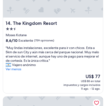
e
e
v
e
n
The Kingdom Resort
14. The Kingdom Resort
t
Propiedad
s
a
de
Moses Kotane
t
2.5
8.6
8,6/10
Excelente
(759 opiniones)
t
estrellas
de
h
"
"Muy lindas instalaciones, excelente para ir con chicos. Esta a
10,
e
M
5km de sun City y aún más cerca del parque nacional. Muy malo
Excelente,
C
u
el servicio de internet, aunque hay uno de pago para mejorar el
(759
a
y
de cortesía. Es la única crítica."
opiniones)
p
l
Viajero anónimo
e
i
Ver menos
T
n
El
US$ 77
o
d
precio
w
US$ 88 en total
a
actual
n
impuestos y cargos incluidos
s
es
11 ago. - 12 ago.
C
i
de
o
n
US$ 77
n
Holiday Inn Johannesburg Airport by IHG
s
v
t