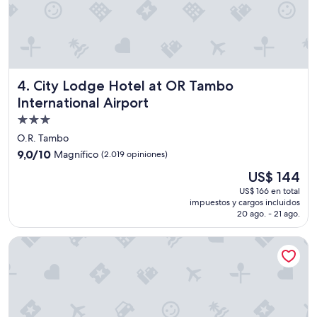
n
u
n
d
S
t
City Lodge Hotel at OR Tambo International Airport
4. City Lodge Hotel at OR Tambo
e
p
International Airport
h
Propiedad
a
de
n
O.R. Tambo
u
3.0
9.0
9,0/10
Magnífico
(2.019 opiniones)
n
estrellas
de
El
d
US$ 144
10,
precio
s
Magnífico,
US$ 166 en total
actual
e
impuestos y cargos incluidos
(2.019
es
i
20 ago. - 21 ago.
opiniones)
de
n
US$ 144
T
Taj Cape Town
e
a
m
w
a
r