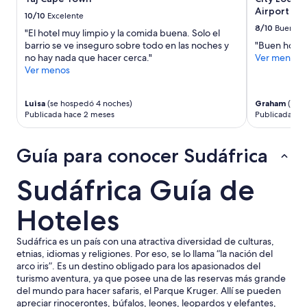
v
i
Airport
i
10/10
Excelente
o
c
8/10
Bueno
n
"El hotel muy limpio y la comida buena. Solo el
i
,
barrio se ve inseguro sobre todo en las noches y
"Buen hotel 
a
a
no hay nada que hacer cerca."
Ver menos
l
n
Ver menos
!
d
!
a
!
l
Luisa
(se hospedó 4 noches)
Graham
(se h
T
Publicada hace 2 meses
Publicada ha
t
o
h
d
o
o
Guía para conocer Sudáfrica
u
p
g
e
h
Sudáfrica Guía de
r
t
f
h
Hoteles
e
e
c
y
t
a
Sudáfrica es un país con una atractiva diversidad de culturas,
o
r
etnias, idiomas y religiones. Por eso, se lo llama “la nación del
,
e
arco iris”. Es un destino obligado para los apasionados del
m
t
turismo aventura, ya que posee una de las reservas más grande
u
r
del mundo para hacer safaris, el Parque Kruger. Allí se pueden
y
y
apreciar rinocerontes, búfalos, leones, leopardos y elefantes,