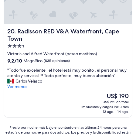
o
o
a
n
d
.
l
o
E
y
s
s
o
l
l
n
Radisson RED V&A Waterfront, Cape Town
20. Radisson RED V&A Waterfront, Cape
o
a
e
s
Town
ú
w
s
n
a
Propiedad
e
i
i
de
n
Victoria and Alfred Waterfront (paseo marítimo)
c
t
t
3.5
a
9.2
e
9,2/10
Magnífico
(835 opiniones)
i
estrellas
c
de
r
d
"
"Todo fue excelente , el hotel está muy bonito , el personal muy
r
10,
,
o
T
atento y servicial !!! Todo perfecto, muy buena ubicación"
í
Magnífico,
t
s
o
Carlos Velasco
t
(835
h
!
d
Ver menos
i
opiniones)
e
"
o
c
w
El
US$ 190
f
a
a
precio
US$ 221 en total
u
.
i
actual
impuestos y cargos incluidos
e
"
t
es
13 ago. - 14 ago.
e
w
de
x
a
US$ 190
c
s
Precio
Precio por noche más bajo encontrado en las últimas 24 horas para una
e
a
estadía de una noche para dos adultos. Los precios y la disponibilidad están
por
l