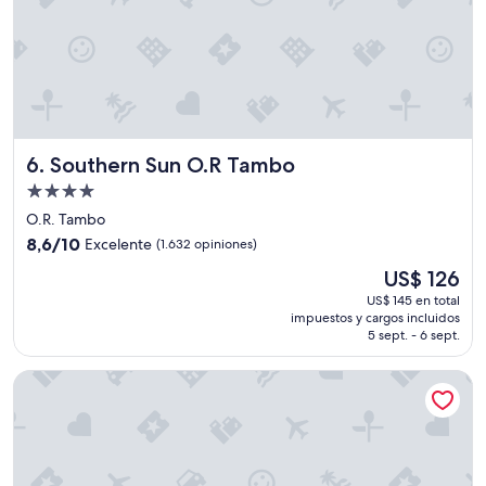
r
"
Southern Sun O.R Tambo
6. Southern Sun O.R Tambo
Propiedad
de
O.R. Tambo
4.0
8.6
8,6/10
Excelente
(1.632 opiniones)
estrellas
de
El
US$ 126
10,
precio
Excelente,
US$ 145 en total
actual
impuestos y cargos incluidos
(1.632
es
5 sept. - 6 sept.
opiniones)
de
US$ 126
ONEHUNDRED on M - Fluent Serviced Apartments