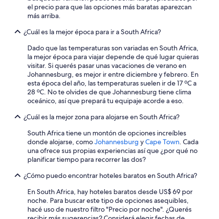
d
el precio para que las opciones más baratas aparezcan
s
más arriba.
t
¿Cuál es la mejor época para ir a South Africa?
r
o
Dado que las temperaturas son variadas en South Africa,
n
la mejor época para viajar depende de qué lugar quieras
g
visitar. Si querés pasar unas vacaciones de verano en
l
Johannesburg, es mejor ir entre diciembre y febrero. En
y
esta época del año, las temperaturas suelen ir de 17 ºC a
o
28 ºC. No te olvides de que Johannesburg tiene clima
f
oceánico, así que prepará tu equipaje acorde a eso.
p
a
¿Cuál es la mejor zona para alojarse en South Africa?
i
n
South Africa tiene un montón de opciones increíbles
t
donde alojarse, como
Johannesburg
y
Cape Town
. Cada
)
una ofrece sus propias experiencias así que ¿por qué no
.
planificar tiempo para recorrer las dos?
T
h
¿Cómo puedo encontrar hoteles baratos en South Africa?
e
T
En South Africa, hay hoteles baratos desde US$ 69 por
V
noche. Para buscar este tipo de opciones asequibles,
w
hacé uso de nuestro filtro "Precio por noche". ¿Querés
a
recibir más sugerencias? Considerá elegir fechas de