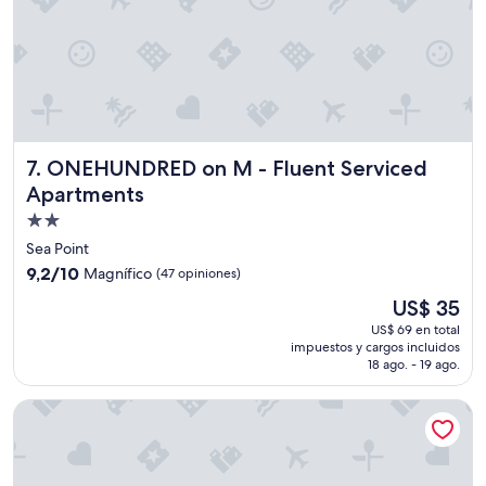
ONEHUNDRED on M - Fluent Serviced Apartments
7. ONEHUNDRED on M - Fluent Serviced
Apartments
Propiedad
de
Sea Point
2.0
9.2
9,2/10
Magnífico
(47 opiniones)
estrellas
de
El
US$ 35
10,
precio
Magnífico,
US$ 69 en total
actual
impuestos y cargos incluidos
(47
es
18 ago. - 19 ago.
opiniones)
de
US$ 35
AC Hotel by Marriott Cape Town Waterfront