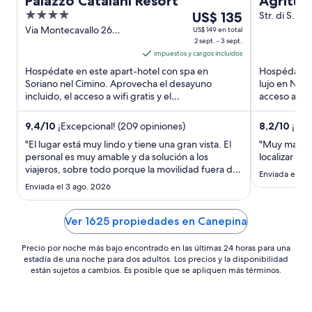
Palazzo Catalani Resort
Agritur
4
Del
US$ 135
Str. di S. Fa
TR
out
2
Via Montecavallo 26
US$ 149 en total
Soriano nel Cimino VT
2 sept. - 3 sept.
of
sept
impuestos y cargos incluidos
5
al
Hospédate en este apart-hotel con spa en
Hospédate e
3
Soriano nel Cimino. Aprovecha el desayuno
lujo en Narn
sept,
incluido, el acceso a wifi gratis y el
acceso a wif
el
estacionamiento gratis. Estarás muy ...
Estarás muy 
precio
9,4
/
10
¡Excepcional! (209 opiniones)
8,2
/
10
¡Muy
por
"El lugar está muy lindo y tiene una gran vista. El
"Muy mal el
noche
personal es muy amable y da solución a los
localizar el h
es
viajeros, sobre todo porque la movilidad fuera de
Enviada el 10
de
la ciudad no es sencilla. Nos ayudaron a encontrar
Enviada el 3 ago. 2026
US$ 135
vehículo y que nos transportara a otra ciudad
cercana."
Ver 1625 propiedades en Canepina
Precio por noche más bajo encontrado en las últimas 24 horas para una
estadía de una noche para dos adultos. Los precios y la disponibilidad
están sujetos a cambios. Es posible que se apliquen más términos.