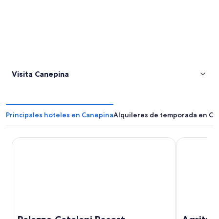
Visita Canepina
Principales hoteles en Canepina
Alquileres de temporada en Ca
Palazzo Catalani Resort
Agriturismo