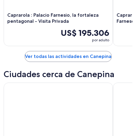
ago
-
9
ago
Caprarola : Palacio Farnesio, la fortaleza
Caprarol
pentagonal - Visita Privada
Farnese
US$ 195.306
por adulto
Ver todas las actividades en Canepina
Ciudades cerca de Canepina