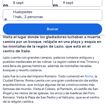
8 sept
9 sept
Huéspedes
1 hab., 2 personas
Una calle estrecha flanqueada por edif
Buscar
Visita el lugar donde los gladiadores luchaban a muerte,
camina por un bosque, relájate en una playa y esquía en
las montañas de la región de Lazio, que está en el
centro de Italia.
Lazio cuenta con grandes campos, palacios romanos antiguos y
pueblos medievales en las colinas. La región rodea el mar Tirreno y
está llena de gemas históricas, además de montañas nevadas,
bosques y resorts costeros.
S
Lazio fue la cuna del Imperio Romano. Todo comenzó en
Roma
, la
e
Ciudad Eterna. Roma cuenta con una gran combinación de estilos
a
arquitectónicos, que incluye algunas de las construcciones más
b
famosas del mundo. Visita el Coliseo, el Panteón, el castillo de San
r
Ángel y los restos de las iglesias, los arcos y las basílicas del Foro
e
Romano. Visita la Plaza de San Pedro y el Vaticano, que es el centro
e
de la religión católica.