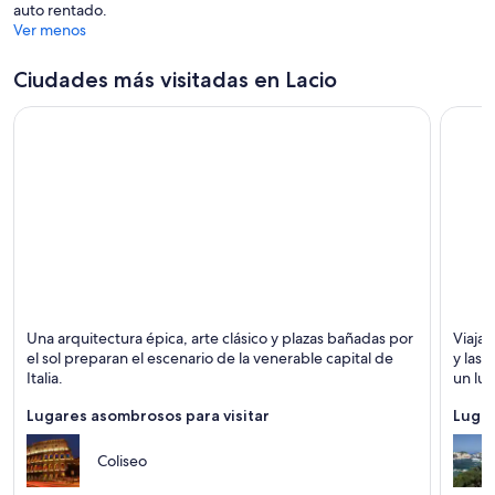
n
auto rentado.
t
Ver menos
a
n
Ciudades más visitadas en Lacio
a
Roma
Ponza
Una arquitectura épica, arte clásico y plazas bañadas por
Viaja 
Histórico, Catedrales y Museos
Islas, 
el sol preparan el escenario de la venerable capital de
y las 
Italia.
un lug
Lugares asombrosos para visitar
Lugar
Coliseo