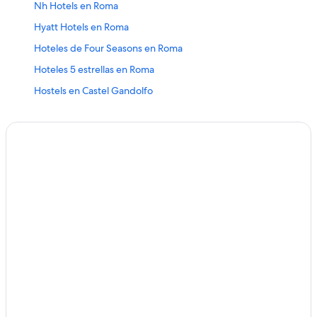
Nh Hotels en Roma
Hyatt Hotels en Roma
Hoteles de Four Seasons en Roma
Hoteles 5 estrellas en Roma
Hostels en Castel Gandolfo
Hoteles históricos en Gaeta
Campings en Castel Gandolfo
Hoteles de Occidental en Roma
Hoteles en Vigna di Valle
B&B Hotels en Roma
Hoteles de negocios en Civitavecchia
B&B Hotels en Poli
H10 Hoteles en Castel Gandolfo
Hoteles en Arnara
Hoteles para familias en Civitavecchia