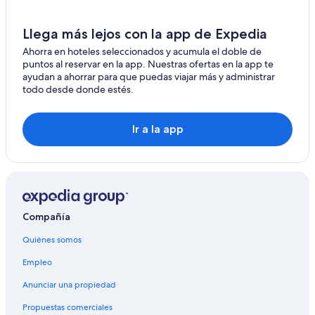
Residencias en San Polo dei Cavalieri
Hoteles en Castel Sant'Angelo
Llega más lejos con la app de Expedia
Hoteles gay friendly en Civitavecchia
Ahorra en hoteles seleccionados y acumula el doble de
puntos al reservar en la app. Nuestras ofertas en la app te
Room Mate Hotels en Roma
ayudan a ahorrar para que puedas viajar más y administrar
todo desde donde estés.
Hoteles 3 estrellas en Fontana Liri
Hoteles 4 estrellas en Arnara
Ir a la app
Hoteles en Lubriano
Hoteles de Silken en Roma
Hostels en Trevi nel Lazio
Compañía
Quiénes somos
Empleo
Anunciar una propiedad
Propuestas comerciales