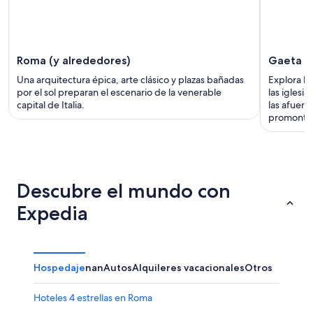
Roma (y alrededores)
Gaeta
Una arquitectura épica, arte clásico y plazas bañadas
Explora la
por el sol preparan el escenario de la venerable
las iglesia
capital de Italia.
las afuera
promontor
Descubre el mundo con
Expedia
Hospedaje
nan
Autos
Alquileres vacacionales
Otros
Hoteles 4 estrellas en Roma