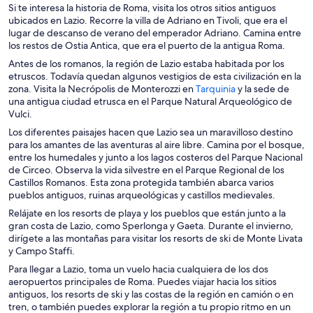
n
Si te interesa la historia de Roma, visita los otros sitios antiguos
u
ubicados en Lazio. Recorre la villa de Adriano en Tivoli, que era el
n
lugar de descanso de verano del emperador Adriano. Camina entre
a
los restos de Ostia Antica, que era el puerto de la antigua Roma.
n
Antes de los romanos, la región de Lazio estaba habitada por los
u
etruscos. Todavía quedan algunos vestigios de esta civilización en la
e
S
zona. Visita la Necrópolis de Monterozzi en
Tarquinia
y la sede de
v
e
una antigua ciudad etrusca en el Parque Natural Arqueológico de
a
a
Vulci.
v
b
e
Los diferentes paisajes hacen que Lazio sea un maravilloso destino
r
n
para los amantes de las aventuras al aire libre. Camina por el bosque,
e
t
entre los humedales y junto a los lagos costeros del Parque Nacional
e
a
de Circeo. Observa la vida silvestre en el Parque Regional de los
n
n
Castillos Romanos. Esta zona protegida también abarca varios
u
a
pueblos antiguos, ruinas arqueológicas y castillos medievales.
n
Relájate en los resorts de playa y los pueblos que están junto a la
a
gran costa de Lazio, como Sperlonga y Gaeta. Durante el invierno,
n
dirígete a las montañas para visitar los resorts de ski de Monte Livata
u
y Campo Staffi.
e
v
Para llegar a Lazio, toma un vuelo hacia cualquiera de los dos
a
aeropuertos principales de Roma. Puedes viajar hacia los sitios
v
antiguos, los resorts de ski y las costas de la región en camión o en
e
tren, o también puedes explorar la región a tu propio ritmo en un