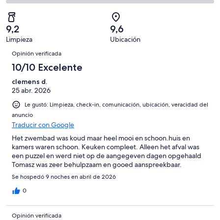
opiniones
4
2
71
Mediocre.
de
-
opiniones
1
71
Terrible.
de
9,2
9,6
opiniones
0
71
Limpieza
Ubicación
de
Opiniones
opiniones
71
Opinión verificada
opiniones
10/10 Excelente
clemens d.
25 abr. 2026
Le gustó: Limpieza, check-in, comunicación, ubicación, veracidad del
anuncio
Traducir con Google
Het zwembad was koud maar heel mooi en schoon.huis en
kamers waren schoon. Keuken compleet. Alleen het afval was
een puzzel en werd niet op de aangegeven dagen opgehaald
Tomasz was zeer behulpzaam en gooed aanspreekbaar.
Se hospedó 9 noches en abril de 2026
0
Opinión verificada