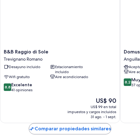
B&B
Domus
B&B Raggio di Sole
Domus 
Raggio
Angulari
Trevignano Romano
Anguilla
di
Anguilla
Desayuno incluido
Estacionamiento
Acept
Sole
Sabazia
incluido
Aire a
Trevignano
Wifi gratuito
Aire acondicionado
Romano
8.2
Muy
8,2
8.8
Excelente
de
37 o
8,8
de
41 opiniones
10,
10,
Muy
El
US$ 90
Excelente,
bueno,
precio
41
US$ 99 en total
37
actual
impuestos y cargos incluidos
opiniones
opinion
es
31 ago. - 1 sept.
de
US$ 90
Comparar propiedades similares