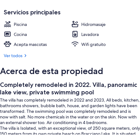
Una piscina al aire libre
Servicios principales
Piscina
Hidromasaje
Cocina
Lavadora
Acepta mascotas
Wifi gratuito
Ver todos
Acerca de esta propiedad
Completely remodeled in 2022. Villa, panoramic
lake view, private swimming pool
The villa has completely remodeled in 2022 and 2023, All beds, kitchen,
bathrooms showers, bubble bath, house, and garden lights have been
transformed. The swimming pool was completely remodeled and is
now with salt. No more chemicals in the water or on the skin. Now with
an external shower too. Air conditioning in 4 bedrooms.
The villa is Isolated, with an exceptional view, of 250 square meters, only
150 meters from its own private beach on Bracciano Lake. It is situated
near Rome (40 min) the sea (40 min) and 50 min. from Fiumicino