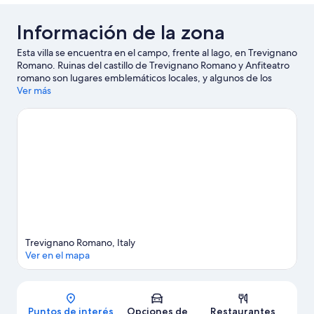
Información de la zona
Esta villa se encuentra en el campo, frente al lago, en Trevignano
Romano. Ruinas del castillo de Trevignano Romano y Anfiteatro
romano son lugares emblemáticos locales, y algunos de los
puntos de interés del área incluyen Santa Francesca Romana y
Ver más
Forre y Borgo de Corchiano. ¿Quieres asistir a un evento o
partido mientras estás en la ciudad? Échale un vistazo a lo que
sucede en Circuito de Vallelunga, o puedes salir una noche a
CrossRoads Live Club. Las actividades como kayak y buceo
ofrecen una gran oportunidad de disfrutar del agua y, si buscas
un poco de adrenalina, puedes hacer caminatas o ciclismo en
senderos y bici de montaña en los alrededores.
Visitar nuestra
guía de viaje de Trevignano Romano
Ver más villas en Trevignano Romano
Trevignano Romano, Italy
Ver en el mapa
Mapa
Puntos de interés
Opciones de
Restaurantes