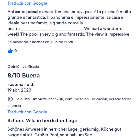
Traducir con Google
Abbiamo passato una settimana meravigliosa! La piscina è molto
grande e fantastica. Il panorama è impressionante. La casa è
ideale per una famiglia grande come la
nostra._____________________________We had a wonderful
week! The pool is very big and fantastic. The view is impressive.
The house is ideal for a large family like ours.
Se hospedó 7 noches en julio de 2025
0
Opinión verificada
8/10 Buena
rosemarie d.
19 abr. 2023
Le gustó: Limpieza, check-in, comunicación, ubicación, veracidad del
anuncio
Traducir con Google
Schöne Villa in herrlicher Lage
Schönes Anwesen in herrlicher Lage, geräumig. Küche gut
ausgestattet. Großer Pool, sehr nah um See.