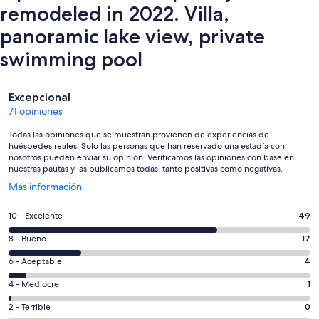
remodeled in 2022. Villa,
panoramic lake view, private
swimming pool
Opiniones
Excepcional
71 opiniones
Todas las opiniones que se muestran provienen de experiencias de
huéspedes reales. Solo las personas que han reservado una estadía con
nosotros pueden enviar su opinión. Verificamos las opiniones con base en
nuestras pautas y las publicamos todas, tanto positivas como negativas.
Se
Más información
abre
en
Evaluación:
10 - Excelente
49
una
10
nueva
Evaluación:
8 - Bueno
17
-
ventana
8
Excelente.
Evaluación:
6 - Aceptable
4
-
49
6
Bueno.
Evaluación:
4 - Mediocre
1
de
-
17
4
71
Aceptable.
Evaluación:
2 - Terrible
0
de
-