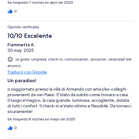
Se hospedó 7 noches en abril de 2023
0
Opinión verificada
10/10 Excelente
Fiammetta A.
30 may. 2025
Le gustó: Limpieza, check-in, comunicación, ubicación, veracidad del
anuncio
Traducir con Google
Un paradiso!
o soggiornato presso la villa di Armando con amici/ex-colleghi
provenienti da vari Paesi. E'stato da subito come trovarsi a casa.
Il luogo e'magico, la casa grande, luminosa, accogliente, dotata
di tutti i confort. Il check-in e'stato ottimo e flessibile. Da tornarci
sicuramente!
Se hospedó 8 noches en mayo de 2025
0