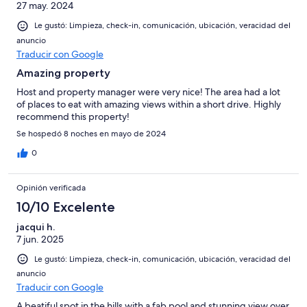
27 may. 2024
Le gustó: Limpieza, check-in, comunicación, ubicación, veracidad del
anuncio
Traducir con Google
Amazing property
Host and property manager were very nice! The area had a lot
of places to eat with amazing views within a short drive. Highly
recommend this property!
Se hospedó 8 noches en mayo de 2024
0
Opinión verificada
10/10 Excelente
jacqui h.
7 jun. 2025
Le gustó: Limpieza, check-in, comunicación, ubicación, veracidad del
anuncio
Traducir con Google
A beatiful spot in the hills with a fab pool and stunning view over