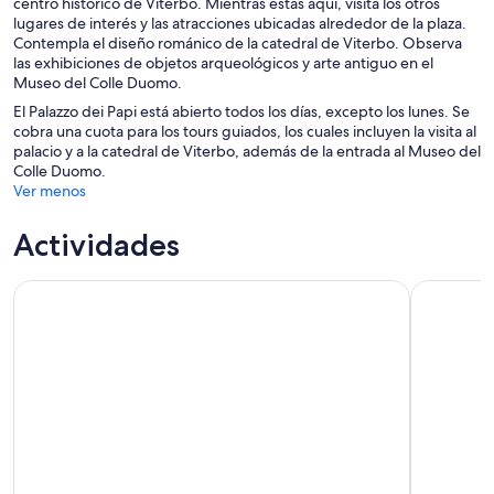
centro histórico de Viterbo. Mientras estás aquí, visita los otros
lugares de interés y las atracciones ubicadas alrededor de la plaza.
Contempla el diseño románico de la catedral de Viterbo. Observa
las exhibiciones de objetos arqueológicos y arte antiguo en el
Museo del Colle Duomo.
El Palazzo dei Papi está abierto todos los días, excepto los lunes. Se
cobra una cuota para los tours guiados, los cuales incluyen la visita al
palacio y a la catedral de Viterbo, además de la entrada al Museo del
Colle Duomo.
Ver menos
Actividades
Gran Tour de Orvieto
Experienci