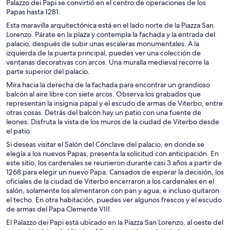
Palazzo dei Papi se convirtió en el centro de operaciones de los
Papas hasta 1281.
Esta maravilla arquitectónica está en el lado norte de la Piazza San
Lorenzo. Párate en la plaza y contempla la fachada y la entrada del
palacio, después de subir unas escaleras monumentales. A la
izquierda de la puerta principal, puedes ver una colección de
ventanas decorativas con arcos. Una muralla medieval recorre la
parte superior del palacio.
Mira hacia la derecha de la fachada para encontrar un grandioso
balcón al aire libre con siete arcos. Observa los grabados que
representan la insignia papal y el escudo de armas de Viterbo, entre
otras cosas. Detrás del balcón hay un patio con una fuente de
leones. Disfruta la vista de los muros de la ciudad de Viterbo desde
el patio.
Si deseas visitar el Salón del Cónclave del palacio, en donde se
elegía a los nuevos Papas, presenta la solicitud con anticipación. En
este sitio, los cardenales se reunieron durante casi 3 años a partir de
1268 para elegir un nuevo Papa. Cansados de esperar la decisión, los
oficiales de la ciudad de Viterbo encerraron a los cardenales en el
salón, solamente los alimentaron con pan y agua, e incluso quitaron
el techo. En otra habitación, puedes ver algunos frescos y el escudo
de armas del Papa Clemente VIII.
El Palazzo dei Papi está ubicado en la Piazza San Lorenzo, al oeste del