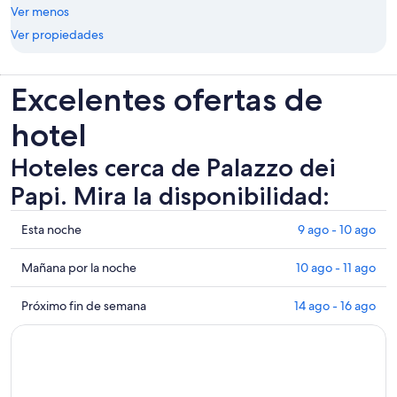
Ver menos
Ver propiedades
Excelentes ofertas de
hotel
Hoteles cerca de Palazzo dei
Papi. Mira la disponibilidad:
Ver
Esta noche
9 ago - 10 ago
precios
de
Ver
Mañana por la noche
10 ago - 11 ago
propiedades
precios
cerca
de
Ver
Próximo fin de semana
14 ago - 16 ago
de
propiedades
precios
Palazzo
cerca
de
dei
de
propiedades
Papi
Palazzo
cerca