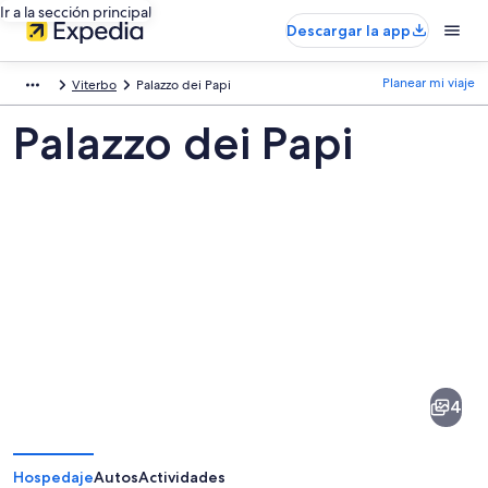
Ir a la sección principal
Descargar la app
Planear mi viaje
Viterbo
Palazzo dei Papi
Palazzo dei Papi
Fotos
de
Palazzo
4
dei
Papi
Hospedaje
Autos
Actividades