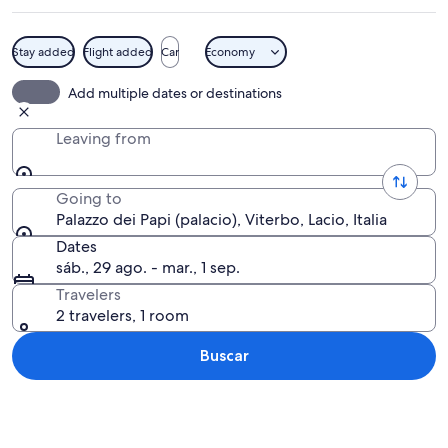
Stay added
Flight added
Car
Economy
Un edificio de piedra con ventanas d
Add multiple dates or destinations
Leaving from
Going to
Palazzo dei Papi (palacio), Viterbo, Lacio, Italia
Dates
sáb., 29 ago. - mar., 1 sep.
Travelers
2 travelers, 1 room
Buscar
Ver mapa