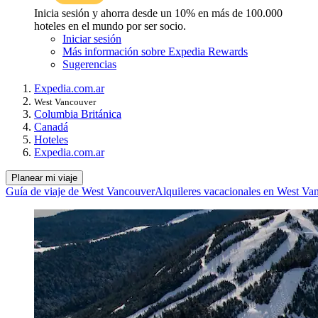
Inicia sesión y ahorra desde un 10% en más de 100.000
hoteles en el mundo por ser socio.
Iniciar sesión
Más información sobre Expedia Rewards
Sugerencias
Expedia.com.ar
West Vancouver
Columbia Británica
Canadá
Hoteles
Expedia.com.ar
Planear mi viaje
Guía de viaje de West Vancouver
Alquileres vacacionales en West Va