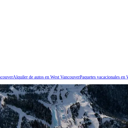
ncouver
Alquiler de autos en West Vancouver
Paquetes vacacionales en