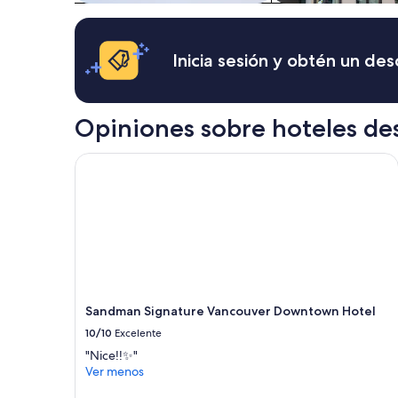
sujetos
a
cambios.
Es
Inicia sesión y obtén un de
posible
que
se
apliquen
Opiniones sobre hoteles de
más
términos
Sandman Signature Vancouver Downtown Hotel
y
condiciones.
Sandman Signature Vancouver Downtown Hotel
10/10
Excelente
"Nice!!✨️"
Ver menos