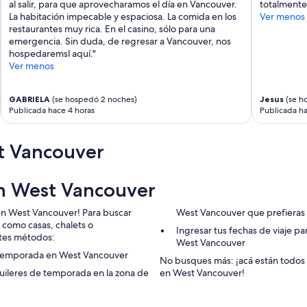
e
al salir, para que aprovecharamos el día en Vancouver.
totalmente
n
La habitación impecable y espaciosa. La comida en los
Ver menos
t
restaurantes muy rica. En el casino, sólo para una
.
emergencia. Sin duda, de regresar a Vancouver, nos
I
hospedaremsl aquí."
n
Ver menos
f
u
GABRIELA
(se hospedó 2 noches)
Jesus
(se h
t
Publicada hace 4 horas
Publicada ha
u
r
e
t Vancouver
i
f
I
en West Vancouver
w
i
en West Vancouver! Para buscar
West Vancouver que prefieras
l
 como casas, chalets o
l
Ingresar tus fechas de viaje p
tes métodos:
v
West Vancouver
i
e temporada en West Vancouver
No busques más: ¡acá están todos
s
uileres de temporada en la zona de
en West Vancouver!
i
t
V