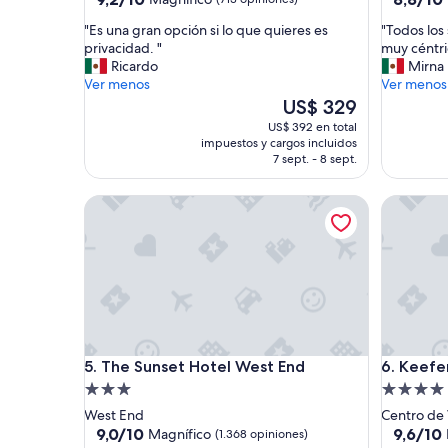
de
de
estrellas
estrellas
"
"
"Es una gran opción si lo que quieres es
"Todos los
10,
10,
E
T
privacidad. "
muy céntri
Magnífico,
Excelent
s
o
Ricardo
Mirna
(713
(2.187
u
d
Ver menos
Ver menos
opiniones)
opinione
n
o
El
US$ 329
a
s
precio
US$ 392 en total
g
l
actual
impuestos y cargos incluidos
r
o
es
7 sept. - 8 sept.
a
s
de
n
s
US$ 329
The Sunset Hotel West End
Keefer H
o
e
p
r
c
v
i
i
ó
c
n
i
s
o
i
s
l
f
The Sunset Hotel West End
Keefer H
5. The Sunset Hotel West End
6. Keefe
o
u
Propiedad
Propieda
q
n
u
c
de
de
West End
Centro de
e
i
3.0
4.0
9.0
9.6
9,0/10
9,6/10
Magnífico
(1.368 opiniones)
q
o