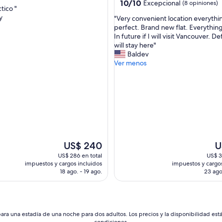
2.5
10.0
10/10
Excepcional
(8 opiniones)
ctico "
de
estrellas
y
"
"Very convenient location everythi
nal,
10,
V
perfect. Brand new flat. Everything
Excepcional,
e
In future if I will visit Vancouver. Def
s)
(8
r
will stay here"
opiniones)
y
Baldev
c
Ver menos
o
n
v
e
n
i
e
n
t
El
El
US$ 240
U
l
precio
pr
US$ 286 en total
US$ 3
o
actual
ac
impuestos y cargos incluidos
impuestos y cargos
c
es
es
18 ago. - 19 ago.
23 ago
a
de
d
t
US$ 240
US
i
o
n
ara una estadía de una noche para dos adultos. Los precios y la disponibilidad est
condiciones.