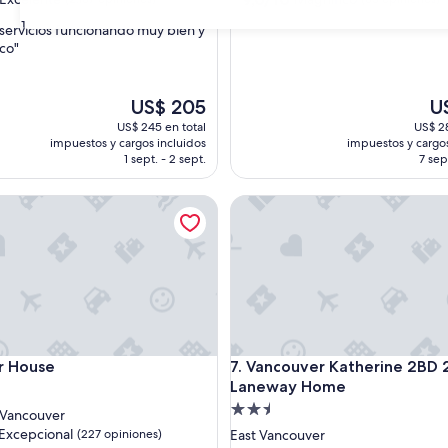
de
estrellas
31
 servicios funcionando muy bien y
10,
co"
e,
Magnífico,
(65
s)
opiniones)
El
El
US$ 205
U
precio
pr
US$ 245 en total
US$ 28
actual
act
impuestos y cargos incluidos
impuestos y cargos
es
es
1 sept. - 2 sept.
7 sep
de
de
US$ 205
US
ouse
Vancouver Katherine 2BD 2B
ouse
Vancouver Katherine 2BD 2B
r House
7. Vancouver Katherine 2BD
Laneway Home
d
Propiedad
 Vancouver
de
Excepcional
(227 opiniones)
East Vancouver