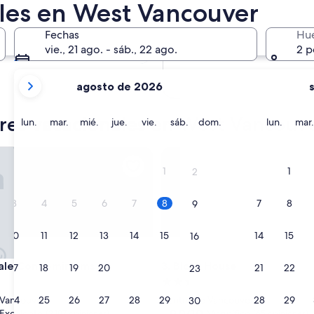
ales en West Vancouver
En dos meses
2 oct. - 4 oct.
Fechas
Hu
En cuatro meses
vie., 21 ago. - sáb., 22 ago.
2 p
27 nov. - 29 nov.
tus
agosto de 2026
meses
actuales
eres vacacionales en West Vancouv
son
lunes
martes
miércoles
jueves
viernes
sábado
domingo
lunes
lun.
mar.
mié.
jue.
vie.
sáb.
dom.
lun.
mar.
August
2026
e Condominiums
Block House
y
1
1
2
September
2026.
3
4
5
6
7
8
7
8
9
10
11
12
13
14
15
14
15
16
e Condominiums
Block House
dale Condominiums
3. Block House
17
18
19
20
21
22
21
22
23
d
Propiedad
de
24
25
26
27
28
29
28
29
 Vancouver
Centro de Vancouver
30
2.5
9.0
9,0/10
Excelente
Magnífico
(2.187 opiniones)
(65 opiniones)