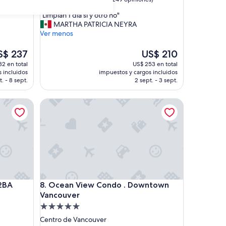
de
estrellas
"
"Limpian 1 día sí y otro no"
10,
L
MARTHA PATRICIA NEYRA
Excelente,
i
Ver menos
(1.249
m
opiniones)
p
El
S$ 237
US$ 210
i
ecio
precio
2 en total
US$ 253 en total
a
ual
actual
 incluidos
impuestos y cargos incluidos
n
es
t. - 8 sept.
2 sept. - 3 sept.
1
de
d
$ 237
US$ 210
A Laneway Home
Ocean View Condo . Downtown Vancouver
í
a
s
í
y
o
t
r
o
A Laneway Home
Ocean View Condo . Downtown Vancouver
 2BA
8. Ocean View Condo . Downtown
n
Vancouver
o
"
Propiedad
de
Centro de Vancouver