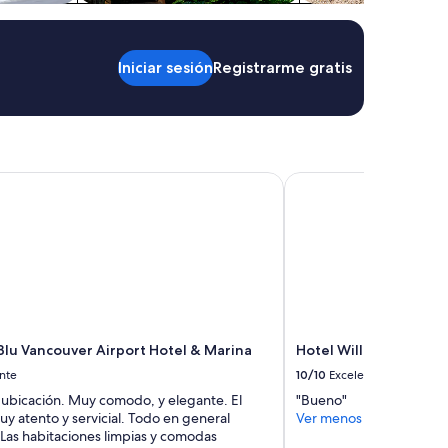
h
e
c
o
Iniciar sesión
Registrarme gratis
o
l
i
n
g
s
lu Vancouver Airport Hotel & Marina
Hotel Willo (formerly
y
s
t
e
m
a
n
d
r
e
Blu Vancouver Airport Hotel & Marina
Hotel Willo (formerly
a
nte
10/10
Excelente
c
h
 ubicación. Muy comodo, y elegante. El
"Bueno"
i
y atento y servicial. Todo en general
Ver menos
n
 Las habitaciones limpias y comodas