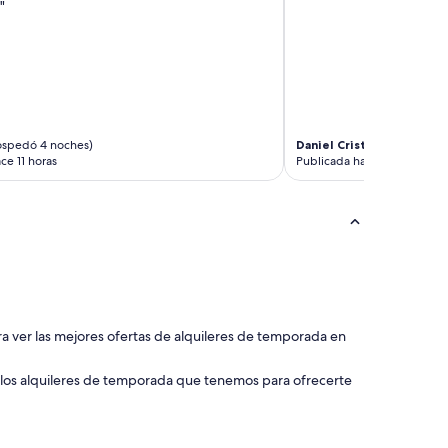
g
"
a
c
o
m
f
o
r
ospedó 4 noches)
Daniel Cristopher
(se hos
t
ce 11 horas
Publicada hace 2 días
a
b
l
e
t
e
m
p
e
r
ara ver las mejores ofertas de alquileres de temporada en
a
t
 los alquileres de temporada que tenemos para ofrecerte
u
r
e
f