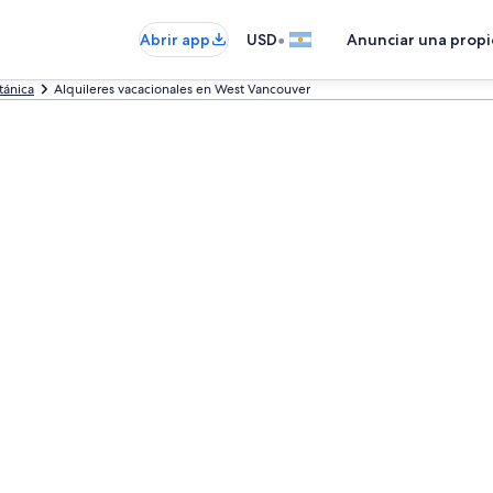
•
Abrir app
USD
Anunciar una prop
tánica
Alquileres vacacionales en West Vancouver