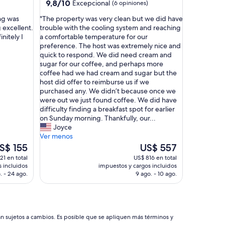
5.0
9.8
9,8/10
Excepcional
(6 opiniones)
de
estrellas
"
ng was
"The property was very clean but we did have
10,
T
 excellent.
trouble with the cooling system and reaching
Excepcional,
h
initely I
a comfortable temperature for our
(6
e
preference. The host was extremely nice and
opiniones)
p
quick to respond. We did need cream and
r
sugar for our coffee, and perhaps more
o
coffee had we had cream and sugar but the
p
host did offer to reimburse us if we
e
purchased any. We didn’t because once we
r
were out we just found coffee. We did have
t
difficulty finding a breakfast spot for earlier
y
on Sunday morning. Thankfully, our...
w
Joyce
a
Ver menos
s
El
S$ 155
US$ 557
v
ecio
precio
21 en total
US$ 816 en total
e
tual
actual
 incluidos
impuestos y cargos incluidos
r
es
. - 24 ago.
9 ago. - 10 ago.
y
e
de
c
$ 155
US$ 557
l
e
a
án sujetos a cambios. Es posible que se apliquen más términos y