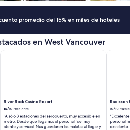
d
n
e
w
scuento promedio del 15% en miles de hoteles
f
l
a
t
stacados en West Vancouver
.
E
River Rock Casino Resort
Radisson B
v
e
r
y
t
h
i
n
g
e
River Rock Casino Resort
Radisson 
x
10/10
Excelente
10/10
Excele
c
e
"A sólo 3 estaciones del aeropuerto, muy accesible en
"Excelente
l
metro. Desde que llegamos el personal fue muy
personal mu
l
atento y servicial. Nos guardaron las maletas al llegar y
excelente.