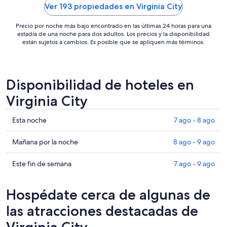
drove a ..."
Ver 193 propiedades en Virginia City
Precio por noche más bajo encontrado en las últimas 24 horas para una
estadía de una noche para dos adultos. Los precios y la disponibilidad
están sujetos a cambios. Es posible que se apliquen más términos.
Disponibilidad de hoteles en
Virginia City
Ver
Esta noche
7 ago - 8 ago
precios
de
Ver
Mañana por la noche
8 ago - 9 ago
propiedades
precios
en
de
Ver
Este fin de semana
7 ago - 9 ago
Virginia
propiedades
precios
City
en
de
Hospédate cerca de algunas de
para
Virginia
propiedades
esta
City
en
las atracciones destacadas de
noche,
para
Virginia
Virginia City
7