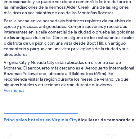
impresionante y se puede ver donde comenzó la fiebre del oro en
las inmediaciones de la hermosa Alder Creek, una de las regiones
más ricas en yacimientos de oro de las Montañas Rocosas.
Pasa la noche en los hospedajes históricos repletos de muebles de
época y preciosas antigüedades. Compra souvenirs y recuerdos
interesantes en la calle comercial de la ciudad o prueba las golosinas
de las antiguas dulcerías. Cena en alguno de los restaurantes locales
o disfruta de un pícnic con una vista desde Boot Hill, un antiguo
cementerio y parque con una vista privilegiada de la ciudad y sus
alrededores.
Virginia City y Nevada City están ubicadas en el centro sur de
Montana. El aeropuerto más cercano es el Aeropuerto Internacional
Bozeman Yellowstone, ubicado a 111kilómetros (69mi). Se
recomienda visitar la región durante los meses de verano, ya que
algunos hoteles y atracciones cierran durante el invierno.
Ver menos
Principales hoteles en Virginia City
Alquileres de temporada en V
Fairweather Inn and Nevada City Cabins
Hangman’s Gu