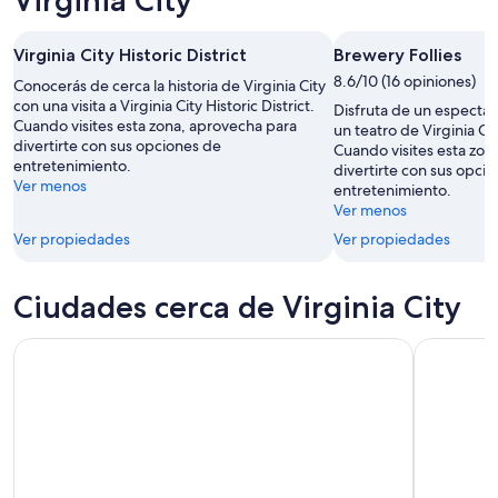
mañana
City
ago
por
para
-
la
este
Virginia City Historic District
Brewery Follies
8
noche,
fin
8.6/10 (16 opiniones)
Conocerás de cerca la historia de Virginia City
ago
8
de
con una visita a Virginia City Historic District.
Disfruta de un espectác
ago
semana,
Cuando visites esta zona, aprovecha para
un teatro de Virginia Ci
-
7
divertirte con sus opciones de
Cuando visites esta zon
9
ago
entretenimiento.
divertirte con sus opci
Ver menos
ago
-
entretenimiento.
9
Ver menos
ago
Ver propiedades
Ver propiedades
Ciudades cerca de Virginia City