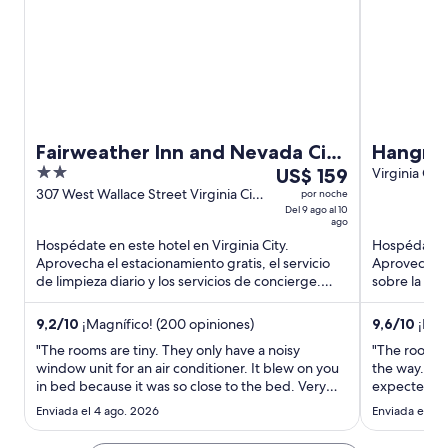
Fairweather Inn and Nevada City
Hangman
2
Del
Cabins
US$ 159
Meadowl
Virginia Cit
out
9
307 West Wallace Street Virginia City
por noche
by histo
MT
Del 9 ago al 10
of
ago
ago
5
al
Hospédate en este hotel en Virginia City.
Hospédate en
10
Aprovecha el estacionamiento gratis, el servicio
Aprovecha el
ago,
de limpieza diario y los servicios de concierge.
sobre la play
el
Estarás muy cerca ...
Estarás muy 
precio
9,2
/
10
¡Magnífico! (200 opiniones)
9,6
/
10
¡Exce
por
"The rooms are tiny. They only have a noisy
"The room w
noche
window unit for an air conditioner. It blew on you
the way. No 
es
in bed because it was so close to the bed. Very
expected. Th
de
uncomfortable."
Please put 
Enviada el 4 ago. 2026
Enviada el 26 
Hangman’s R
US$ 159
property en