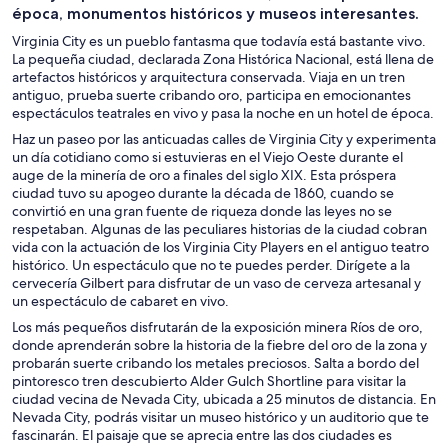
época, monumentos históricos y museos interesantes.
Virginia City es un pueblo fantasma que todavía está bastante vivo.
La pequeña ciudad, declarada Zona Histórica Nacional, está llena de
artefactos históricos y arquitectura conservada. Viaja en un tren
antiguo, prueba suerte cribando oro, participa en emocionantes
espectáculos teatrales en vivo y pasa la noche en un hotel de época.
Haz un paseo por las anticuadas calles de Virginia City y experimenta
un día cotidiano como si estuvieras en el Viejo Oeste durante el
auge de la minería de oro a finales del siglo XIX. Esta próspera
ciudad tuvo su apogeo durante la década de 1860, cuando se
convirtió en una gran fuente de riqueza donde las leyes no se
respetaban. Algunas de las peculiares historias de la ciudad cobran
vida con la actuación de los Virginia City Players en el antiguo teatro
histórico. Un espectáculo que no te puedes perder. Dirígete a la
cervecería Gilbert para disfrutar de un vaso de cerveza artesanal y
un espectáculo de cabaret en vivo.
Los más pequeños disfrutarán de la exposición minera Ríos de oro,
donde aprenderán sobre la historia de la fiebre del oro de la zona y
probarán suerte cribando los metales preciosos. Salta a bordo del
pintoresco tren descubierto Alder Gulch Shortline para visitar la
ciudad vecina de Nevada City, ubicada a 25 minutos de distancia. En
Nevada City, podrás visitar un museo histórico y un auditorio que te
fascinarán. El paisaje que se aprecia entre las dos ciudades es