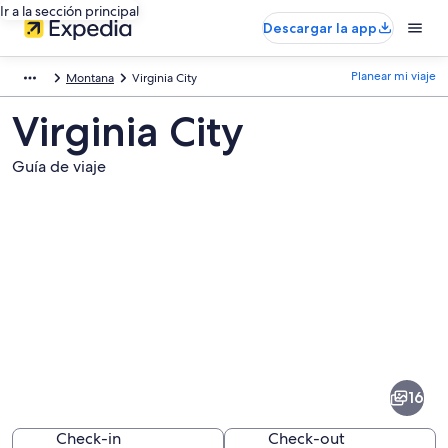
Ir a la sección principal
Descargar la app
Planear mi viaje
Montana
Virginia City
Virginia City
Guía de viaje
Fotos
de
Virginia
16
City
Check-in
Check-out