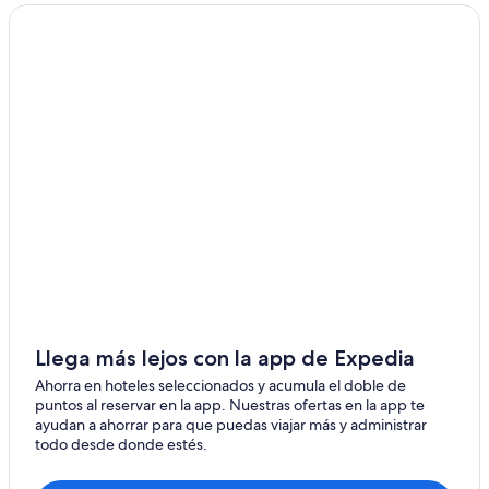
Hoteles con spa en West Yellowstone
Hoteles en Stevensville
Casas de vacaciones privadas en Dagmar
Hoteles de Independent en Etheridge
Hoteles en Virginia City
Hoteles en Muddy
Hoteles 2 estrellas en Roy
Hoteles con casino en Helena
Hoteles 4 estrellas en Fortine
Llega más lejos con la app de Expedia
Ahorra en hoteles seleccionados y acumula el doble de
puntos al reservar en la app. Nuestras ofertas en la app te
ayudan a ahorrar para que puedas viajar más y administrar
todo desde donde estés.