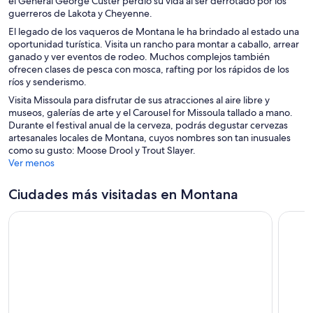
el General George Custer perdió su vida al ser derrotado por los
guerreros de Lakota y Cheyenne.
El legado de los vaqueros de Montana le ha brindado al estado una
oportunidad turística. Visita un rancho para montar a caballo, arrear
ganado y ver eventos de rodeo. Muchos complejos también
ofrecen clases de pesca con mosca, rafting por los rápidos de los
ríos y senderismo.
Visita Missoula para disfrutar de sus atracciones al aire libre y
museos, galerías de arte y el Carousel for Missoula tallado a mano.
Durante el festival anual de la cerveza, podrás degustar cervezas
artesanales locales de Montana, cuyos nombres son tan inusuales
como su gusto: Moose Drool y Trout Slayer.
Ver menos
Ciudades más visitadas en Montana