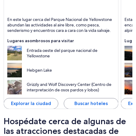
West Yellowstone
Missou
En este lugar cerca del Parque Nacional de Yellowstone
Esta c
Naturaleza, Parques naturales y Vida silvestre
Ríos, 
abundan las actividades al aire libre, como pesca,
encant
senderismo y encuentros cara a cara con la vida salvaje.
alpini
Lugares asombrosos para visitar
Lugar
Entrada oeste del parque nacional de
Yellowstone
Hebgen Lake
Grizzly and Wolf Discovery Center (Centro de
interpretación de osos pardos y lobos)
Explorar la ciudad
Buscar hoteles
Exp
Hospédate cerca de algunas de
las atracciones destacadas de