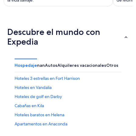
la vida salvaje.
de Monta
Descubre el mundo con
Expedia
Hospedaje
nan
Autos
Alquileres vacacionales
Otros
Hoteles 3 estrellas en Fort Harrison
Hoteles en Vandalia
Hoteles de golf en Darby
Cabañas en Kila
Hoteles baratos en Helena
Apartamentos en Anaconda
B&B en Billings