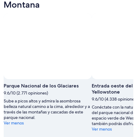
Montana
Foto tomada por Donnie Sexton
Foto
de
Parque Nacional de los Glaciares
Entrada oeste del 
uso
Yellowstone
9.6/10 (2.771 opiniones)
libre
9.6/10 (4.338 opiniones
Sube a picos altos y admira la asombrosa
tomada
belleza natural camino a la cima, alrededor y a
Conéctate con la natura
por
través de las montañas y cascadas de este
del parque nacional de
Donnie
parque nacional.
espacio verde de West 
Sexton
Ver menos
también podrás disfrutar
Ver menos