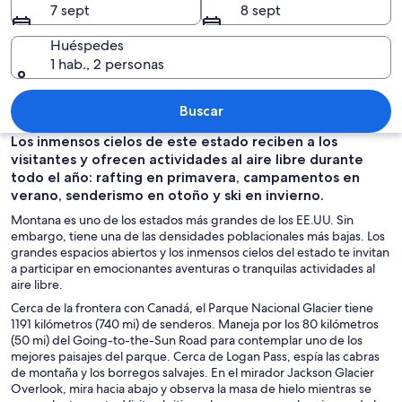
7 sept
8 sept
Huéspedes
1 hab., 2 personas
Una cordillera nevada con un valle cu
Buscar
Los inmensos cielos de este estado reciben a los
visitantes y ofrecen actividades al aire libre durante
todo el año: rafting en primavera, campamentos en
verano, senderismo en otoño y ski en invierno.
Montana es uno de los estados más grandes de los EE.UU. Sin
embargo, tiene una de las densidades poblacionales más bajas. Los
grandes espacios abiertos y los inmensos cielos del estado te invitan
a participar en emocionantes aventuras o tranquilas actividades al
aire libre.
Cerca de la frontera con Canadá, el Parque Nacional Glacier tiene
1191 kilómetros (740 mi) de senderos. Maneja por los 80 kilómetros
(50 mi) del Going-to-the-Sun Road para contemplar uno de los
mejores paisajes del parque. Cerca de Logan Pass, espía las cabras
de montaña y los borregos salvajes. En el mirador Jackson Glacier
Overlook, mira hacia abajo y observa la masa de hielo mientras se