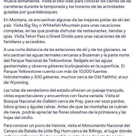
mueve lentamente. Visita el sitio web para conocer los cierres de las
carreteras durante la temporada y los horarios de las actividades
guiadas por guardabosques.
En Montana, se encuentran algunas de las mejores pistas de ski del
país. Visita Big Sky o Whitefish Mountain para unas vacaciones
completas, en las que podrás disfrutar de restaurantes, tiendas y
spas. Visita Teton Pass o Great Divide para unas vacaciones de ski
familiares y accesibles.
A una corta distancia de las estaciones de ski y de los glaciares, se
encuentran las aguas termales cercanas a Bozeman y la parte norte
del Parque Nacional de Yellowstone. Relájate en las aguas
geotermales y observa géiseres burbujeando en la superficie. El
Parque Yellowstone cuenta con más de 10,000 fuentes
hidrotermales y 300 géiseres, muchos cerca de Old Faithful, al sur
de Wyoming.
Las rutas de senderismo del estado ofrecen un paisaje tranquilo,
vistas espectaculares y encuentros con fauna variada. Visita el
Bosque Nacional de Gallatin cerca de Pray, para ver osos pardos,
lobos grises y águilas calvas. Antes de que las montañas se cubran
de nieve, podrás apreciar las flores silvestres de la primavera y las
hojas del otoño.
Para conocer un poco de historia, visita el Monumento Nacional del
Campo de Batalla de Little Big Horn cerca de Billings, el lugar donde