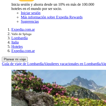
Inicia sesión y ahorra desde un 10% en más de 100.000
hoteles en el mundo por ser socio.
Iniciar sesión
Más información sobre Expedia Rewards
Sugerencias
Expedia.com.ar
Valle de Spluga
Lombardía
Italia
Hoteles
Expedia.com.ar
Planear mi viaje
Guía de viaje de Lombardía
Alquileres vacacionales en Lombardía
Alq