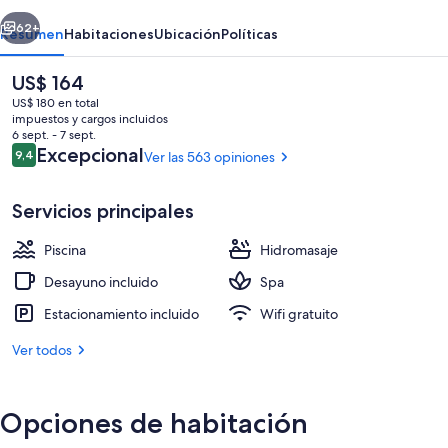
erior
Siguiente
62+
Resumen
Habitaciones
Ubicación
Políticas
El
US$ 164
precio
US$ 180 en total
actual
impuestos y cargos incluidos
es
6 sept. - 7 sept.
de
Opiniones
Excepcional
9,4
Ver las 563 opiniones
9,4 de 10
US$ 164
Servicios principales
En la playa
Piscina
Hidromasaje
Desayuno incluido
Spa
Estacionamiento incluido
Wifi gratuito
Ver todos
Opciones de habitación