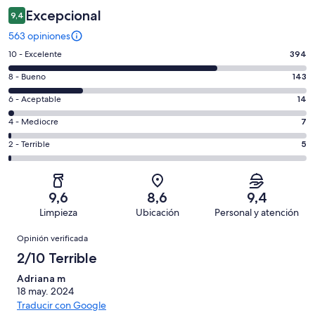
Excepcional
9,4
563 opiniones
Evaluación:
10 - Excelente
394
10
Evaluación:
8 - Bueno
143
-
8
Excelente.
Evaluación:
6 - Aceptable
14
-
394
6
Bueno.
Evaluación:
4 - Mediocre
7
de
-
143
4
563
Aceptable.
Evaluación:
2 - Terrible
5
de
-
opiniones
14
2
563
Mediocre.
de
-
opiniones
7
563
Terrible.
de
9,6
8,6
9,4
opiniones
5
563
Limpieza
Ubicación
Personal y atención
de
opiniones
Opiniones
563
Opinión verificada
opiniones
2/10 Terrible
Adriana m
18 may. 2024
Traducir con Google