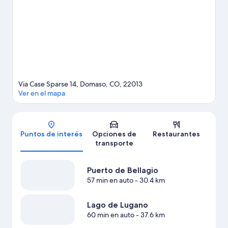
del aire libre mientras haces caminatas o ciclismo en senderos.
Visitar nuestra guía de viaje de Domaso
Via Case Sparse 14, Domaso, CO, 22013
Ver en el mapa
Mapa
Puntos de interés
Opciones de
Restaurantes
transporte
Puerto de Bellagio
57 min en auto
- 30.4 km
Lago de Lugano
60 min en auto
- 37.6 km