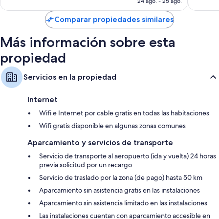
Baños con duchas y bidets
24 ago. - 25 ago.
de
Televisiones de pantalla plana con canales de televisión vía satélite
US$ 113
Comparar propiedades similares
Balcones, refrigeradores y teteras/pavas eléctricas
Más información sobre esta
propiedad
Servicios en la propiedad
Internet
Wifi e Internet por cable gratis en todas las habitaciones
Wifi gratis disponible en algunas zonas comunes
Aparcamiento y servicios de transporte
Servicio de transporte al aeropuerto (ida y vuelta) 24 horas
previa solicitud por un recargo
Servicio de traslado por la zona (de pago) hasta 50 km
Aparcamiento sin asistencia gratis en las instalaciones
Aparcamiento sin asistencia limitado en las instalaciones
Las instalaciones cuentan con aparcamiento accesible en