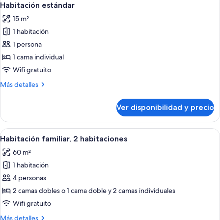
vista
5
1
Habitación estándar
todas
al
cama
15 m²
doble
las
lago
o
1 habitación
fotos
2
de
1 persona
individuales,
Habitación
vista
1 cama individual
al
estándar
Wifi gratuito
lago
Más
Más detalles
detalles
sobre
Ver disponibilidad y precio
Habitación
estándar
Ver
Habitación de hotel con cama, escritor
5
Habitación familiar, 2 habitaciones
todas
60 m²
las
1 habitación
fotos
de
4 personas
Habitación
2 camas dobles o 1 cama doble y 2 camas individuales
familiar,
Wifi gratuito
2
Más
Más detalles