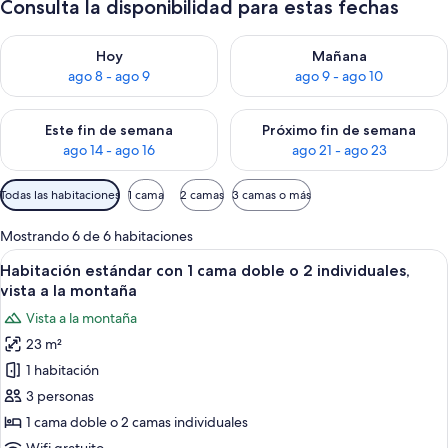
Consulta la disponibilidad para estas fechas
Consulta la disponibilidad para hoy ago 8 - ago 9
Consulta la disponibilidad pa
Hoy
Mañana
ago 8 - ago 9
ago 9 - ago 10
Consulta la disponibilidad para este fin de semana ago 14 - ag
Consulta la disponibilidad pa
Este fin de semana
Próximo fin de semana
ago 14 - ago 16
ago 21 - ago 23
Filtros
Todas las habitaciones
1 cama
2 camas
3 camas o más
disponibles
para
Mostrando 6 de 6 habitaciones
las
Ver
Habitación de hotel con una cama grand
7
Habitación estándar con 1 cama doble o 2 individuales,
habitaciones
todas
vista a la montaña
las
Vista a la montaña
fotos
23 m²
de
1 habitación
Habitación
estándar
3 personas
con
1 cama doble o 2 camas individuales
1