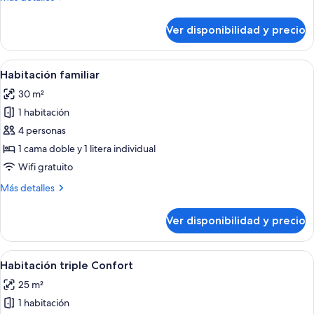
habitaciones
detalles
sobre
Ver disponibilidad y precio
Habitación
familiar,
2
Ver
Habitación de hotel con cama, escritorio
10
habitaciones
Habitación familiar
todas
30 m²
las
1 habitación
fotos
de
4 personas
Habitación
1 cama doble y 1 litera individual
familiar
Wifi gratuito
Más
Más detalles
detalles
sobre
Ver disponibilidad y precio
Habitación
familiar
Ver
Una habitación de hotel con una cama, 
4
Habitación triple Confort
todas
25 m²
las
1 habitación
fotos