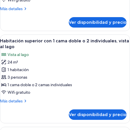
Wifi gratuito
cama
Más
Más detalles
doble
detalles
o
sobre
Ver disponibilidad y precio
Habitación
2
estándar
individuales,
con
Ver
Habitación de hotel con cama, televisió
vista
9
1
Habitación superior con 1 cama doble o 2 individuales, vista
todas
a
cama
al lago
doble
las
la
Vista al lago
o
fotos
montaña
2
24 m²
de
individuales,
1 habitación
Habitación
vista
a
superior
3 personas
la
con
1 cama doble o 2 camas individuales
montaña
1
Wifi gratuito
cama
Más
Más detalles
doble
detalles
o
sobre
Ver disponibilidad y precio
Habitación
2
superior
individuales,
con
Ver
Una habitación de hotel compacta con 