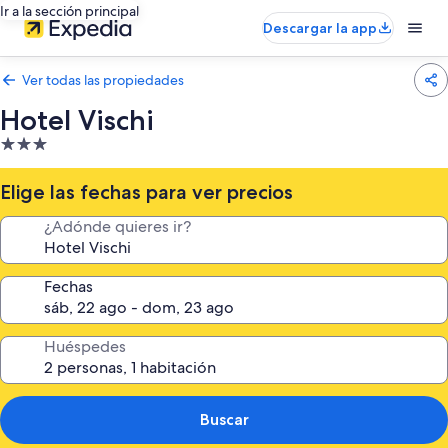
Ir a la sección principal
Descargar la app
Ver todas las propiedades
Hotel Vischi
Propiedad
de
3.0
Elige las fechas para ver precios
estrellas
¿Adónde quieres ir?
Fechas
Huéspedes
Buscar