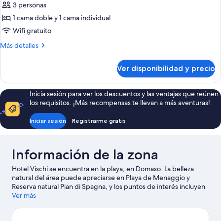
de
3 personas
Habitación
1 cama doble y 1 cama individual
triple
Wifi gratuito
Confort
Más
Más detalles
detalles
sobre
Ver disponibilidad y precio
Habitación
triple
Confort
Inicia sesión para ver los descuentos y las ventajas que reúnen
los requisitos. ¡Más recompensas te llevan a más aventuras!
Iniciar sesión
Registrarme gratis
Información de la zona
Hotel Vischi se encuentra en la playa, en Domaso. La belleza
natural del área puede apreciarse en Playa de Menaggio y
Reserva natural Pian di Spagna, y los puntos de interés incluyen
Escuela Náutica Gini y Fratelli Ciapponi. También vale la pena
Ver más
conocer Enoteca Principessa y Jardines de Villa Melzi. En la zona
puedes practicar actividades como windsurf y pesca, o disfrutar