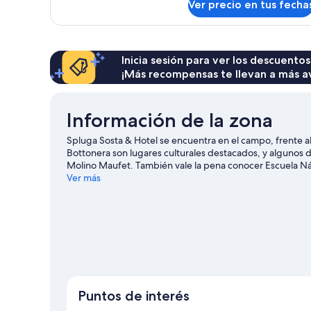
Ver precio en tus fecha
Habitación
individual
Confort
Inicia sesión para ver los descuentos
¡Más recompensas te llevan a más a
Información de la zona
Spluga Sosta & Hotel se encuentra en el campo, frente 
Bottonera son lugares culturales destacados, y algunos d
Molino Maufet. También vale la pena conocer Escuela Náut
de ski cross-country, pistas de ski alpino y áreas de sn
Ver más
nuestra guía de viaje de Dubino
Puntos de interés