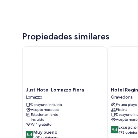
Propiedades similares
Just Hotel Lomazzo Fiera
Hotel Regina
Just
Hotel
Just Hotel Lomazzo Fiera
Hotel Regi
Hotel
Regina
Lomazzo
Gravedona
Lomazzo
Gravedona
Desayuno incluido
En una playa
Fiera
Acepta mascotas
Piscina
Lomazzo
Estacionamiento
Desayuno inc
incluido
Acepta masc
Wifi gratuito
9.4
Excepcio
9,4
8.4
Muy bueno
de
473 opinio
8,4
de
1.011 opiniones
10,