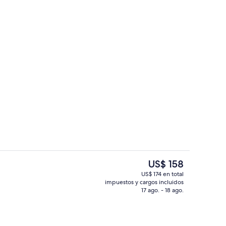
la habitación
Centro de negocios
El
US$ 158
precio
US$ 174 en total
actual
impuestos y cargos incluidos
sayunos, almuerzos, cenas y brunches
Terraza o patio
es
17 ago. - 18 ago.
de
US$ 158