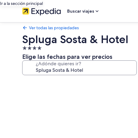
Ir a la sección principal
Buscar viajes
Ver todas las propiedades
Spluga Sosta & Hotel
Propiedad
de
Elige las fechas para ver precios
4.0
¿Adónde quieres ir?
estrellas
Galería
de
fotos
de
Spluga
Sosta
&