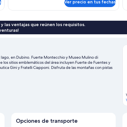
s
Ver precio en tus fechas
Suite
Su
junior
 y las ventajas que reúnen los requisitos.
venturas!
al lago, en Dubino. Fuerte Montecchio y Museo Mulino di
e los sitios emblemáticos del área incluyen Fuerte de Fuentes y
ica Gini y Fratelli Ciapponi. Disfruta de las montañas con pistas
owboard, y aprovecha para practicar actividades como trineo.
Visitar
Opciones de transporte