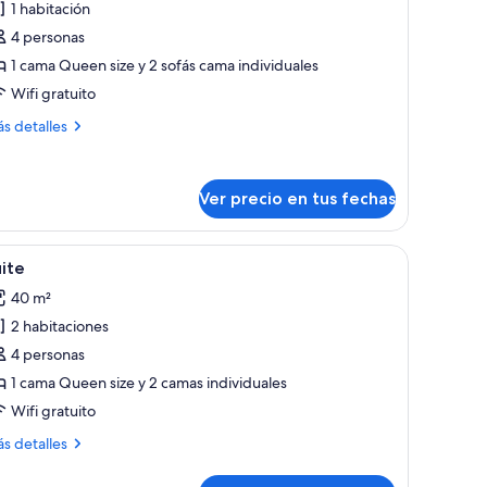
1 habitación
abitación
4 personas
uádruple
1 cama Queen size y 2 sofás cama individuales
Wifi gratuito
ás
s detalles
talles
bre
bitación
Ver precio en tus fechas
ádruple
pejo.
oche y luminarias colgantes.
er
Una habitación de hotel con una cama, una si
4
ite
odas
40 m²
s
2 habitaciones
otos
e
4 personas
uite
1 cama Queen size y 2 camas individuales
Wifi gratuito
ás
s detalles
talles
bre