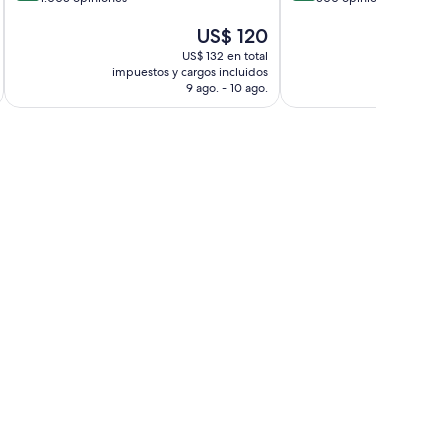
10,
10,
El
US$ 120
Excelente,
Magnífico,
precio
1.005
500
US$ 132 en total
actual
opiniones
opiniones
impuestos y cargos incluidos
impuestos 
es
9 ago. - 10 ago.
de
US$ 120