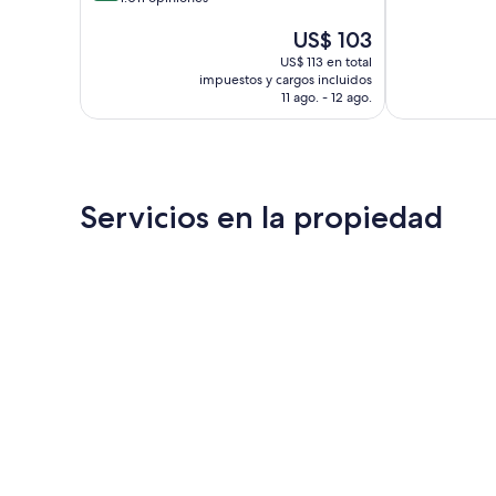
10,
Excepcional,
El
US$ 103
Muy
473
precio
bueno,
opiniones
US$ 113 en total
actual
1.011
impuestos y cargos incluidos
es
opiniones
11 ago. - 12 ago.
de
US$ 103
Servicios en la propiedad