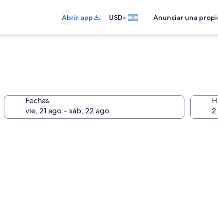
•
Abrir app
USD
Anunciar una prop
Fechas
H