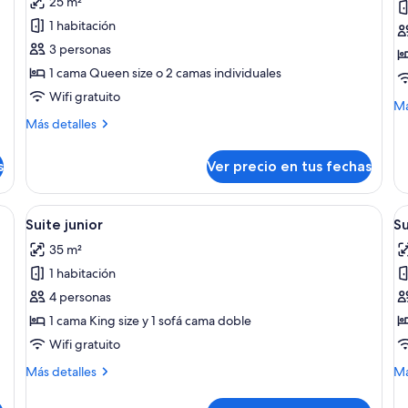
25 m²
Habitación
H
1 habitación
ejecutiva
c
3 personas
con
1 cama Queen size o 2 camas individuales
1
Wifi gratuito
cama
M
Má
doble
de
Más
Más detalles
so
detalles
o
Ha
sobre
2
s
Ver precio en tus fechas
cu
Habitación
individuales
ejecutiva
con
na cama, un escritorio pequeño con una computadora, un lavamanos y un es
Ver
Un dormitorio con cama, lámpara de n
V
4
1
Suite junior
Su
todas
t
cama
35 m²
doble
las
la
o
1 habitación
fotos
f
2
de
d
4 personas
individuales
Suite
S
1 cama King size y 1 sofá cama doble
junior
Wifi gratuito
Más
M
Más detalles
Má
detalles
de
sobre
so