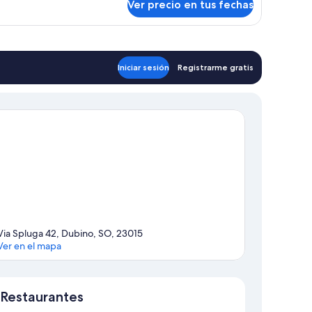
Ver precio en tus fechas
ite
Iniciar sesión
Registrarme gratis
Via Spluga 42, Dubino, SO, 23015
Ver en el mapa
Mapa
Restaurantes