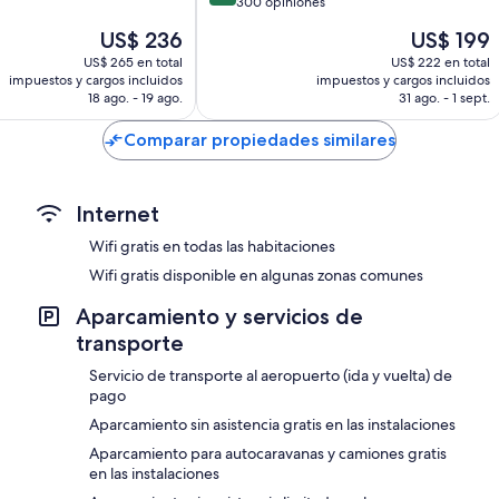
de
300 opiniones
10,
El
El
US$ 236
US$ 199
Magnífico,
precio
precio
300
US$ 265 en total
US$ 222 en total
actual
actual
impuestos y cargos incluidos
impuestos y cargos incluidos
opiniones
es
es
18 ago. - 19 ago.
31 ago. - 1 sept.
de
de
US$ 236
US$ 199
Comparar propiedades similares
Internet
Wifi gratis en todas las habitaciones
Wifi gratis disponible en algunas zonas comunes
Aparcamiento y servicios de
transporte
Servicio de transporte al aeropuerto (ida y vuelta) de
pago
Aparcamiento sin asistencia gratis en las instalaciones
Aparcamiento para autocaravanas y camiones gratis
en las instalaciones