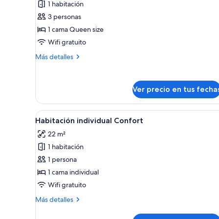
1 habitación
Habitación
3 personas
doble
1 cama Queen size
estándar
Wifi gratuito
Más
Más detalles
detalles
sobre
Habitación
Ver precio en tus fecha
doble
estándar
Ver
Una habitación de hotel con u
4
Habitación individual Confort
todas
22 m²
las
1 habitación
fotos
de
1 persona
Habitación
1 cama individual
individual
Wifi gratuito
Confort
Más
Más detalles
detalles
sobre