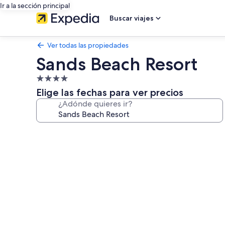
Ir a la sección principal
Buscar viajes
Ver todas las propiedades
Sands Beach Resort
Propiedad
de
Elige las fechas para ver precios
4.0
¿Adónde quieres ir?
estrellas
Galería
de
fotos
de
Sands
Beach
Resort