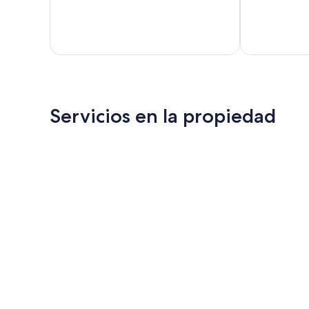
Muy
Bueno,
bueno,
279
435
opiniones
opiniones
Servicios en la propiedad