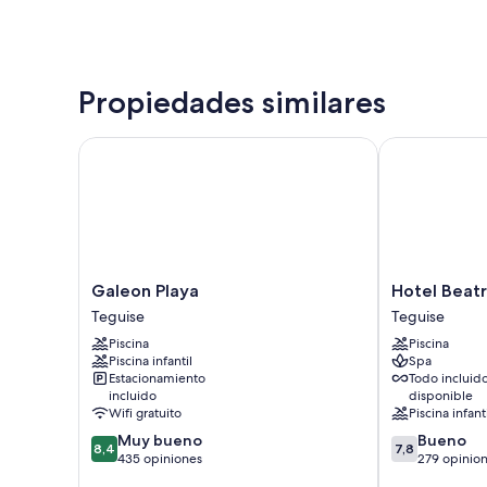
Propiedades similares
Galeon Playa
Hotel Beatriz
Galeon
Hotel
Galeon Playa
Hotel Beatr
Playa
Beatriz
Teguise
Teguise
Teguise
Costa
Piscina
Piscina
&
Piscina infantil
Spa
Spa
Estacionamiento
Todo incluid
Teguise
incluido
disponible
Wifi gratuito
Piscina infant
8.4
7.8
Muy bueno
Bueno
8,4
7,8
de
de
435 opiniones
279 opinio
10,
10,