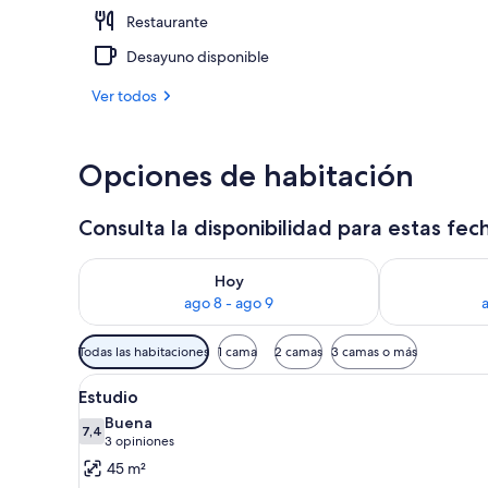
Restaurante
Exterior
Desayuno disponible
Ver todos
Opciones de habitación
Consulta la disponibilidad para estas fec
Consulta la disponibilidad para hoy ago 8 - ago 9
Consulta la d
Hoy
ago 8 - ago 9
Filtros
Todas las habitaciones
1 cama
2 camas
3 camas o más
disponibles
Ver
Un salón espacioso con un sof
para
5
Estudio
todas
las
Buena
las
7,4
habitaciones
7,4 de 10
(3
3 opiniones
fotos
opiniones)
45 m²
de