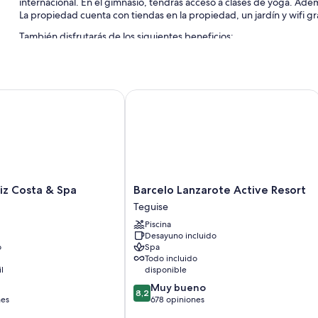
internacional. En el gimnasio, tendrás acceso a clases de yoga. Ade
La propiedad cuenta con tiendas en la propiedad, un jardín y wifi g
También disfrutarás de los siguientes beneficios:
7 piscinas al aire libre y una piscina para niños
Estacionamiento gratis
 Costa & Spa
Barcelo Lanzarote Active Resort
Desayuno buffet con cargo, alquiler de bicicletas y canchas de t
Traslado al aeropuerto ida y vuelta, servicio de guardería con ca
Los huéspedes dejan muy buenas opiniones sobre la atención d
Características de las habitaciones
Las 368 habitaciones ofrecen comodidades como espacios para traba
Barcelo
iz Costa & Spa
Barcelo Lanzarote Active Resort
seguridad y wifi.
Lanzarote
Teguise
Active
También se incluyen los siguientes beneficios adicionales en todas l
Piscina
Resort
Desayuno incluido
Monitores de bebé, sillas altas para bebés y bañeras para bebé
Teguise
o
Spa
Baños con duchas y artículos de tocador gratuitos
Todo incluido
il
disponible
Televisiones de pantalla plana de 55 pulgadas con canales de tel
8.2
Muy bueno
Patios privados, armarios o vestidores y servicio de cuidado de 
8,2
de
nes
678 opiniones
10,