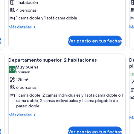
1 habitación
Departamento
D
4 personas
económico,
1
1 cama doble y 1 sofá cama doble
1
h
habitación
Más
M
Más detalles
Má
detalles
de
sobre
so
s
Ver precio en tus fechas
Departamento
De
económico,
1
1
ha
madera, un sofá, una mesa de centro y un televisor sobre un mueble de made
Ver
Una sala de estar con un sofá marrón,
V
6
habitación
Departamento superior, 2 habitaciones
De
todas
t
p
Muy buena
las
8,0
la
8,0 de 10
(1
1 opinión
fotos
f
opinión)
125 m²
de
d
6 personas
Departamento
D
1 cama doble, 2 camas individuales y 1 sofá cama doble o 1
superior,
s
cama doble, 2 camas individuales y 1 cama plegable de
2
2
pared doble
habitaciones
h
Más
Más detalles
M
Má
vi
detalles
de
a
sobre
so
Departamento
s
Ver precio en tus fechas
la
De