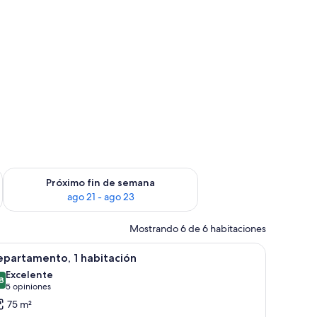
fin de semana ago 14 - ago 16
Consulta la disponibilidad para el próximo fin de semana ago
Próximo fin de semana
ago 21 - ago 23
Mostrando 6 de 6 habitaciones
na mesa de centro de vidrio y una mesa de comedor de madera con sillas. Se v
er
Televisión de pantalla plana
5
epartamento, 1 habitación
odas
Excelente
s
8
8,8 de 10
(5
5 opiniones
otos
opiniones)
75 m²
e