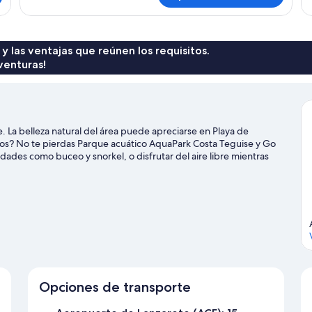
superior,
p
su
2
2
habitaciones
ha
vis
 y las ventajas que reúnen los requisitos.
a
venturas!
la
pl
. La belleza natural del área puede apreciarse en Playa de
ños? No te pierdas Parque acuático AquaPark Costa Teguise y Go
dades como buceo y snorkel, o disfrutar del aire libre mientras
a.
Visitar nuestra guía de viaje de Teguise
Opciones de transporte