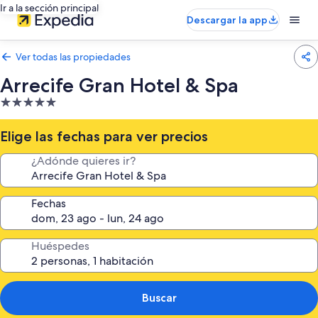
Ir a la sección principal
Descargar la app
Ver todas las propiedades
Arrecife Gran Hotel & Spa
Propiedad
de
5.0
Elige las fechas para ver precios
estrellas
¿Adónde quieres ir?
Fechas
Huéspedes
Buscar