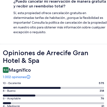
¿Puedo cancelar mi reservación de manera gratuita
y recibir un reembolso total?
Sí, esta propiedad ofrece cancelación gratuita en
determinadas tarifas de habitación, ¡porque la flexibilidad es
importante! Consulta la política de cancelación de la propiedad
en nuestro sitio para obtener más información sobre cualquier
excepción o requisito.
Opiniones
Opiniones de Arrecife Gran
Hotel & Spa
Magnífico
9,0
1.002 opiniones
Evaluación:
10 - Excelente
575
10
Evaluación:
8 - Bueno
318
-
8
Excelente.
Evaluación:
6 - Aceptable
76
-
575
6
Bueno.
Evaluación:
4 - Mediocre
21