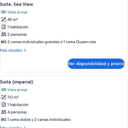
Ver
Una habitación de hotel moderna con 
15
la
Suite, Sea View
todas
ciudad
Vista al mar
las
45 m²
fotos
de
1 habitación
Suite,
2 personas
Sea
2 camas individuales grandes o 1 cama Queen size
View
Más
Más detalles
detalles
sobre
Ver disponibilidad y precio
Suite,
Sea
View
Ver
Amplia sala de estar con sofá, mesa de
7
Suite (imperial)
todas
Vista al mar
las
110 m²
fotos
de
1 habitación
Suite
4 personas
(imperial)
1 cama doble y 2 camas individuales
Más