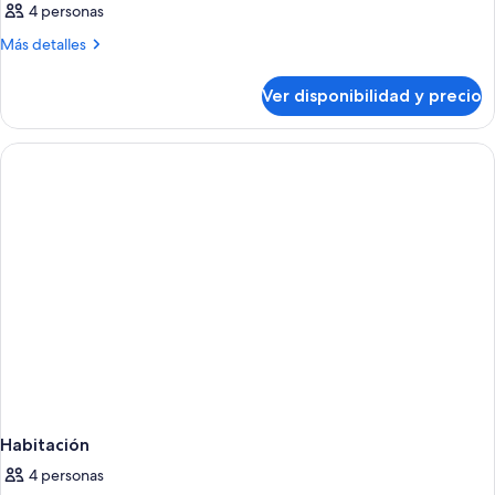
4 personas
Más
Más detalles
detalles
sobre
Ver disponibilidad y precio
Habitación
Habitación
4 personas