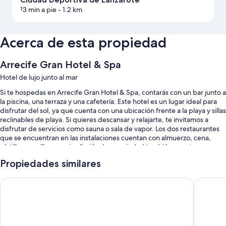
13 min a pie
- 1.2 km
Acerca de esta propiedad
Arrecife Gran Hotel & Spa
Hotel de lujo junto al mar
Si te hospedas en Arrecife Gran Hotel & Spa, contarás con un bar junto a
la piscina, una terraza y una cafetería. Este hotel es un lugar ideal para
disfrutar del sol, ya que cuenta con una ubicación frente a la playa y sillas
reclinables de playa. Si quieres descansar y relajarte, te invitamos a
disfrutar de servicios como sauna o sala de vapor. Los dos restaurantes
que se encuentran en las instalaciones cuentan con almuerzo, cena,
platillos sencillos y cocina fusión. La propiedad también cuenta con un
servicio de lavandería/tintorería, 2 bares y una sala de fitness para todos
Propiedades similares
los huéspedes.
También disfrutarás de los siguientes beneficios:
Hotel Lancelot
Hotel M
Una piscina techada con sillones reclinables de piscina y sombrillas
Alquiler de bicicletas, estacionamiento con cargo y una caja de
seguridad en la recepción