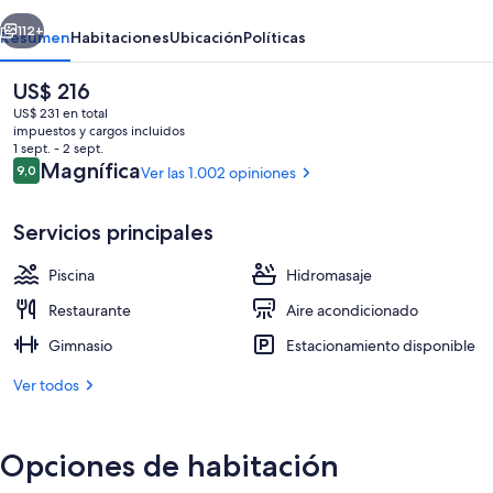
&
erior
Siguiente
Spa
112+
Resumen
Habitaciones
Ubicación
Políticas
El
US$ 216
precio
US$ 231 en total
actual
impuestos y cargos incluidos
es
1 sept. - 2 sept.
de
Opiniones
Magnífica
9,0
Ver las 1.002 opiniones
9,0 de 10
US$ 216
Servicios principales
Terraza
Piscina
Hidromasaje
Restaurante
Aire acondicionado
Gimnasio
Estacionamiento disponible
Ver todos
Opciones de habitación