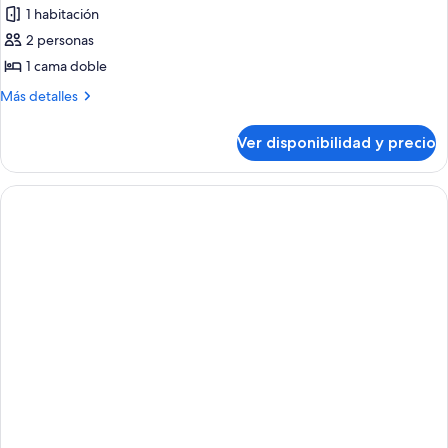
1
de
1 habitación
niño)
Suite
2 personas
Deluxe,
1 cama doble
vistas
Más
Más detalles
al
detalles
mar
sobre
Ver disponibilidad y precio
Suite
Deluxe,
vistas
al
mar