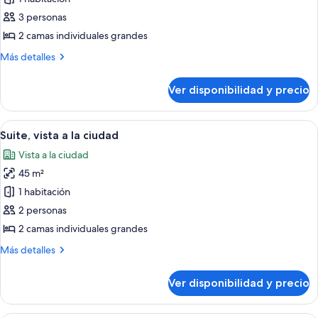
Suite,
3 personas
vista
2 camas individuales grandes
a
Más
Más detalles
la
detalles
ciudad
sobre
Ver disponibilidad y precio
Suite,
(2
vista
adults
a
Ver
Habitación de hotel moderna con una ca
+
6
la
Suite, vista a la ciudad
todas
1
ciudad
Vista a la ciudad
(2
las
child)
adults
45 m²
fotos
+
de
1 habitación
1
Suite,
child)
2 personas
vista
2 camas individuales grandes
a
Más
Más detalles
la
detalles
ciudad
sobre
Ver disponibilidad y precio
Suite,
vista
a