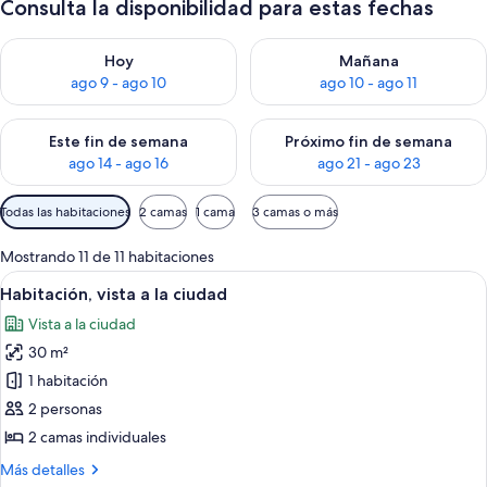
Consulta la disponibilidad para estas fechas
Consulta la disponibilidad para hoy ago 9 - ago 10
Consulta la disponibilidad par
Hoy
Mañana
ago 9 - ago 10
ago 10 - ago 11
Consulta la disponibilidad para este fin de semana ago 14 - ag
Consulta la disponibilidad pa
Este fin de semana
Próximo fin de semana
ago 14 - ago 16
ago 21 - ago 23
Filtros
Todas las habitaciones
2 camas
1 cama
3 camas o más
disponibles
para
Mostrando 11 de 11 habitaciones
las
Ver
Habitación de hotel moderna con una c
5
Habitación, vista a la ciudad
habitaciones
todas
Vista a la ciudad
las
30 m²
fotos
de
1 habitación
Habitación,
2 personas
vista
2 camas individuales
a
Más
Más detalles
la