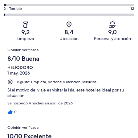
de
-
318
4
1002
Aceptable.
Evaluación:
2 - Terrible
12
de
-
opiniones
76
2
1002
Mediocre.
de
-
opiniones
21
1002
Terrible.
de
9,2
8,4
9,0
opiniones
12
1002
Limpieza
Ubicación
Personal y atención
de
opiniones
Opiniones
1002
Opinión verificada
opiniones
8/10 Buena
HELIODORO
1 may. 2026
Le gustó: Limpieza, personal y atención, servicios
Si el motivo del viaje es visitar la Isla, este hotel es ideal por su
situación.
Se hospedó 4 noches en abril de 2026
0
Opinión verificada
10/10 Excelente