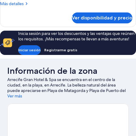
Más
Más detalles
detalles
sobre
Ver disponibilidad y precio
Habitación
Inicia sesión para ver los descuentos y las ventajas que reúnen
los requisitos. ¡Más recompensas te llevan a más aventuras!
Iniciar sesión
Registrarme gratis
Información de la zona
Arrecife Gran Hotel & Spa se encuentra en el centro de la
ciudad, en la playa, en Arrecife. La belleza natural del área
puede apreciarse en Playa de Matagorda y Playa de Puerto del
Carmen. ¿Quieres asistir a un evento o partido mientras estás en
Ver más
la ciudad? Échale un vistazo a lo que sucede en Ciudad
Deportiva de Lanzarote o Centro deportivo Fariones. En la zona
puedes practicar actividades como buceo y windsurf, o disfrutar
del aire libre mientras haces bici de montaña y caminatas o
ciclismo en senderos.
Visitar nuestra guía de viaje de Arrecife