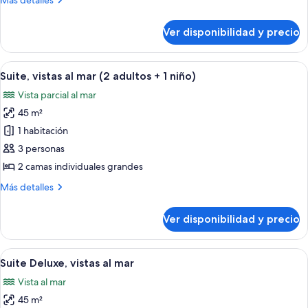
Más detalles
detalles
sobre
Ver disponibilidad y precio
Suite
(imperial)
Ver
Una habitación de hotel moderna con u
10
Suite, vistas al mar (2 adultos + 1 niño)
todas
Vista parcial al mar
las
45 m²
fotos
de
1 habitación
Suite,
3 personas
vistas
2 camas individuales grandes
al
Más
Más detalles
mar
detalles
(2
sobre
Ver disponibilidad y precio
Suite,
adultos
vistas
+
al
Ver
Una habitación de hotel moderna con 
1
8
mar
Suite Deluxe, vistas al mar
todas
niño)
(2
Vista al mar
adultos
las
+
45 m²
fotos