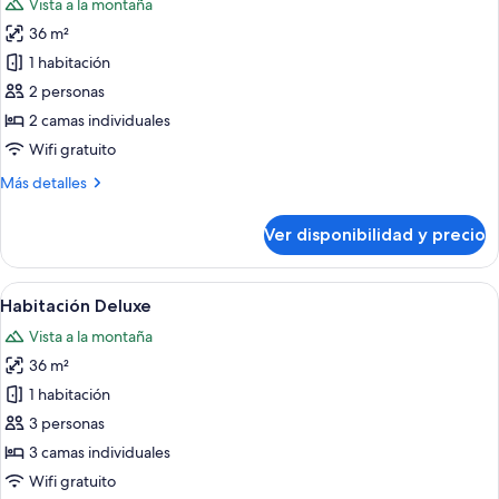
Vista a la montaña
las
36 m²
fotos
de
1 habitación
Habitación
2 personas
Deluxe
2 camas individuales
Wifi gratuito
Más
Más detalles
detalles
sobre
Ver disponibilidad y precio
Habitación
Deluxe
Ver
Una habitación de hotel con dos camas
9
Habitación Deluxe
todas
Vista a la montaña
las
36 m²
fotos
de
1 habitación
Habitación
3 personas
Deluxe
3 camas individuales
Wifi gratuito