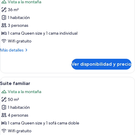
Vista a la montaña
las
36 m²
fotos
de
1 habitación
Habitación
3 personas
Deluxe
1 cama Queen size y 1 cama individual
Wifi gratuito
Más
Más detalles
detalles
sobre
Ver disponibilidad y precio
Habitación
Deluxe
Ver
Un dormitorio amplio con una cama g
11
Suite familiar
todas
Vista a la montaña
las
50 m²
fotos
de
1 habitación
Suite
4 personas
familiar
1 cama Queen size y 1 sofá cama doble
Wifi gratuito