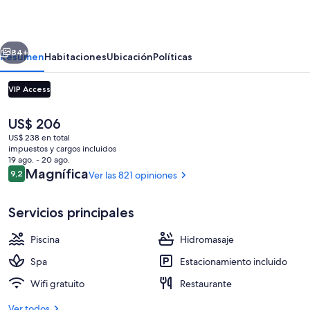
Hotel
Taipei
erior
Siguiente
84+
Resumen
Habitaciones
Ubicación
Políticas
VIP Access
El
US$ 206
precio
US$ 238 en total
actual
impuestos y cargos incluidos
es
19 ago. - 20 ago.
de
Opiniones
Magnífica
9,2
Ver las 821 opiniones
9,2 de 10
US$ 206
Aguas termales
Servicios principales
Piscina
Hidromasaje
Spa
Estacionamiento incluido
Wifi gratuito
Restaurante
Ver todos