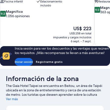
Piscina infantil
Estacionamiento
Restaura
incluido
9.0
Magní
9,0
9.2
Magnífico
de
363 o
9,2
de
1.056 opiniones
10,
10,
Magnífico
Magnífico,
363
El
US$ 223
1.056
opiniones
precio
opiniones
US$ 258 en total
actual
impuestos y cargos incluidos
es
6 sept. - 7 sept.
de
Inicia sesión para ver los descuentos y las ventajas que reúnen
US$ 223
los requisitos. ¡Más recompensas te llevan a más aventuras!
Iniciar sesión
Registrarme gratis
Información de la zona
The Gaia Hotel Taipei se encuentra en Beitou, un área de Taipéi
ubicada en la zona de entretenimiento y cerca de una estación
de metro. Los turistas que deseen aprender sobre la cultura
pueden visitar Museo de Aguas Termales de Beitou, mientras
Ver más
que aquellos que quieran apreciar la belleza natural del área
pueden ir a Parque de Aguas Termales de Beitou y Valle Termal