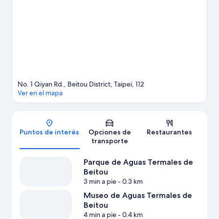
de Beitou. También puedes darte una vuelta por Museo Cultural
de Kaidagelan y Biblioteca Pública Beitou de Taipéi.
Visitar
nuestra guía de viaje de Taipéi
No. 1 Qiyan Rd., Beitou District, Taipei, 112
Ver en el mapa
Mapa
Puntos de interés
Opciones de
Restaurantes
transporte
Parque de Aguas Termales de
Beitou
3 min a pie
- 0.3 km
Museo de Aguas Termales de
Beitou
4 min a pie
- 0.4 km