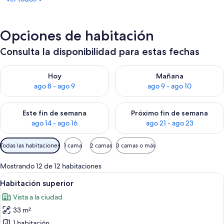
Opciones de habitación
Consulta la disponibilidad para estas fechas
Consulta la disponibilidad para hoy ago 8 - ago 9
Consulta la disponibilidad pa
Hoy
Mañana
ago 8 - ago 9
ago 9 - ago 10
Consulta la disponibilidad para este fin de semana ago 14 - ag
Consulta la disponibilidad pa
Este fin de semana
Próximo fin de semana
ago 14 - ago 16
ago 21 - ago 23
Filtros
Todas las habitaciones
1 cama
2 camas
3 camas o más
disponibles
para
Mostrando 12 de 12 habitaciones
las
Ver
Una habitación de hotel moderna con u
12
Habitación superior
habitaciones
todas
Vista a la ciudad
las
33 m²
fotos
de
1 habitación