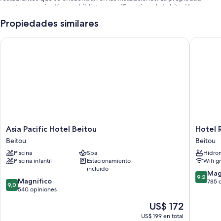
cuenta con un jardín, una biblioteca y wifi gratis en la habitación para
todos los huéspedes.
Propiedades similares
También disfrutarás de los siguientes beneficios durante tu estadía:
Asia Pacific Hotel Beitou
Hotel Ro
Una piscina al aire libre de temporada con sillones reclinables de
piscina y sombrillas
Estacionamiento y valet parking gratis
Desayuno de autoservicio con cargo, traslados por la zona gratis y
aguas termales en la propiedad
Una caja de seguridad en la recepción, áreas para no fumadores y
recepción disponible las 24 horas
Los huéspedes dejan muy buenas opiniones sobre la atención del
Asia
Hotel
Asia Pacific Hotel Beitou
Hotel 
personal y el estado general de las instalaciones
Pacific
Royal
Beitou
Beitou
Hotel
Beitou
Características de las habitaciones
Piscina
Spa
Hidro
Beitou
Beitou
Piscina infantil
Estacionamiento
Wifi g
Beitou
En The Gaia Hotel Taipei, todas las habitaciones poseen comodidades
incluido
9.2
Mag
como ropa de cama de alta calidad y aire acondicionado. También
9,2
9.0
Magnífico
de
785 
brindan atenciones como artículos del minibar gratis y batas.
9,0
de
540 opiniones
10,
10,
También se incluyen los siguientes servicios adicionales:
Magnífi
El
US$ 172
Magnífico,
785
precio
Bañeras profundas, excusados o inodoros con bidet electrónico y
540
US$ 199 en total
opinion