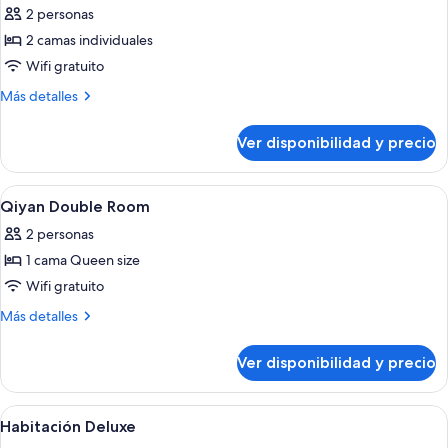
2 personas
las
2 camas individuales
fotos
de
Wifi gratuito
Yunji
Más
Más detalles
Twin
detalles
sobre
Room
Ver disponibilidad y precio
Yunji
Twin
Room
Ver
Una habitación de hotel moderna con u
12
Qiyan Double Room
todas
2 personas
las
1 cama Queen size
fotos
de
Wifi gratuito
Qiyan
Más
Más detalles
Double
detalles
sobre
Room
Ver disponibilidad y precio
Qiyan
Double
Room
Ver
Una habitación de hotel con dos camas
11
Habitación Deluxe
todas