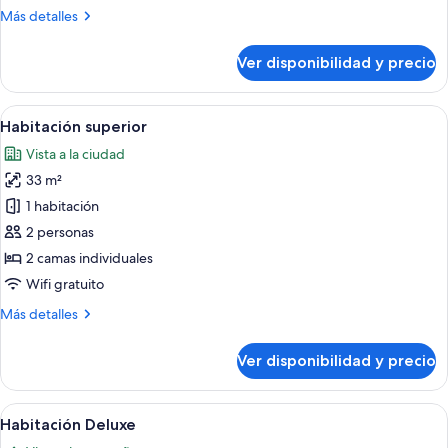
Más
Más detalles
detalles
sobre
Ver disponibilidad y precio
Suite
familiar
Ver
Habitación de hotel con cama, escritori
9
Habitación superior
todas
Vista a la ciudad
las
33 m²
fotos
de
1 habitación
Habitación
2 personas
superior
2 camas individuales
Wifi gratuito
Más
Más detalles
detalles
sobre
Ver disponibilidad y precio
Habitación
superior
Ver
Una habitación de hotel con dos camas, 
9
Habitación Deluxe
todas