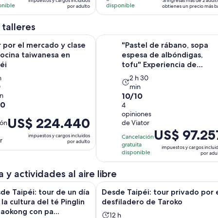
impuestos y cargos incluidos
*Si ingresas más de 2 adult
de
es
onible
disponible
por adulto
obtienes un precio más b
US$ 44.873.
de
por
US$ 77.806.
 talleres
adulto*
por
Se abrirá en u
l mercado y clase de cocina taiwanesa en Taipéi
"Pastel de rábano, sopa espesa de 
 por el mercado y clase
"Pastel de rábano, sopa
adulto
cocina taiwanesa en
espesa de albóndigas,
éi
tofu" Experiencia de
comida l...
La
h
2 h 30
0
min
tividad
actividad
10.0
n
10/10
ra
dura
10
de
4
2
opiniones
10
ras
horas
El
US$ 224.440
ión
de Viator
con
y
precio
El
US$ 97.25
4
impuestos y cargos incluidos
Cancelación
0
30
es
r
precio
por adulto
gratuita
opiniones
impuestos y cargos inclui
inutos
minutos
de
es
disponible
por adu
ión
US$ 224.440.
de
por
US$ 97.257.
 y actividades al aire libre
adulto
por
éi: tour de un día por la cultura del té Pinglin y Maokong con p
Desde Taipéi: tour privado por el 
de Taipéi: tour de un día
Desde Taipéi: tour privado por 
adulto
 la cultura del té Pinglin
desfiladero de Taroko
aokong con pa...
La
12 h