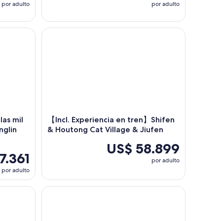
por adulto
por adulto
mil islas y la plantación de té Pinglin desde Taipéi
【Incl. Experiencia en tren】Shifen & Houtong Cat 
las mil
【Incl. Experiencia en tren】Shifen
inglin
& Houtong Cat Village & Jiufen
US$ 58.899
7.361
por adulto
por adulto
n
seeing Tour en Taipei
Tour histórico y patrimonial de un día en Taipei