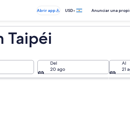
•
Abrir app
USD
Anunciar una prop
 Taipéi
Del
Al
20 ago
21 