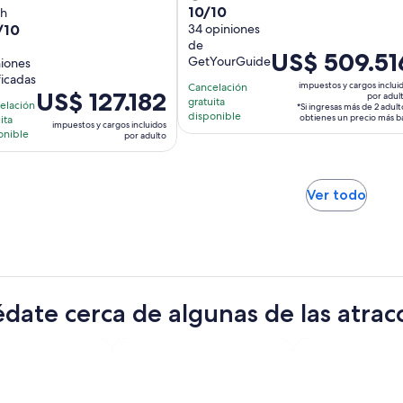
10.0
10/10
a
 h
actividad
/10
de
34 opiniones
ctividad
dura
de
10
ura
12
El
US$ 509.51
GetYourGuide
niones
con
horas
precio
ficadas
34
oras
impuestos y cargos inclui
Cancelación
es
El
US$ 127.182
por adul
gratuita
opiniones
elación
*Si ingresas más de 2 adult
de
precio
disponible
obtienes un precio más b
ita
niones
impuestos y cargos incluidos
US$ 509.516.
es
onible
por adulto
por
de
adulto*
US$ 127.182.
por
Se
Ver todo
adulto
abrir
en
una
nuev
pest
date cerca de algunas de las atrac