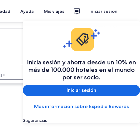
iedad
Ayuda
Mis viajes
Iniciar sesión
Planear mi viaje
Inicia sesión y ahorra desde un 10% en
más de 100.000 hoteles en el mundo
Buscar
ago
por ser socio.
Iniciar sesión
Más información sobre Expedia Rewards
Sugerencias