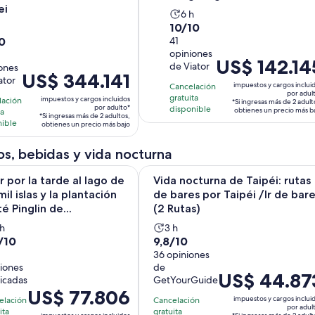
ei
La
6 h
10.0
10/10
h
actividad
0
de
41
tividad
dura
opiniones
10
ra
6
El
US$ 142.14
de Viator
ones
con
horas
El
US$ 344.141
precio
ator
41
ras
impuestos y cargos inclui
Cancelación
precio
es
por adul
gratuita
opiniones
impuestos y cargos incluidos
lación
*Si ingresas más de 2 adult
es
de
por adulto*
disponible
obtienes un precio más b
ta
iones
*Si ingresas más de 2 adultos,
de
US$ 142.145.
nible
obtienes un precio más bajo
US$ 344.141.
por
por
adulto*
s, bebidas y vida nocturna
adulto*
S
 tarde al lago de las mil islas y la plantación de té Pinglin de...
Vida nocturna de Taipéi: rutas de b
r por la tarde al lago de
Vida nocturna de Taipéi: rutas
mil islas y la plantación
de bares por Taipéi /Ir de bar
é Pinglin de...
(2 Rutas)
a
La
 h
3 h
9.8
/10
9,8/10
ctividad
actividad
de
36 opiniones
ura
dura
iones
de
10
3
El
US$ 44.87
ficadas
GetYourGuide
con
oras
horas
precio
El
US$ 77.806
36
impuestos y cargos inclui
elación
Cancelación
es
precio
por adul
ita
gratuita
niones
opiniones