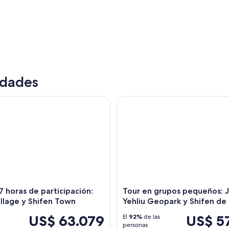
idades
horas de participación: Jiufen Village y Shifen Town
Tour en grupos pequeños: Jiuf
Un paisaje urbano al atardecer con rascacielos ilu
7 horas de participación:
Tour en grupos pequeños: J
illage y Shifen Town
Yehliu Geopark y Shifen de 
US$ 63.079
US$ 5
El
92%
de las
personas