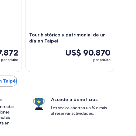
Tour histórico y patrimonial de un
día en Taipei
7.872
US$ 90.870
por adulto
por adulto
n Taipéi
e
Accede a beneficios
 entradas
Los socios ahorran un % o más
ciones
al reservar actividades.
nutos.
ta en