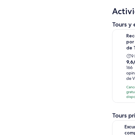
Activ
Tours y 
Recorrido 
Rec
por
de T
L
9 
9.6
9,6
a
de
166
d
opin
10
9
de V
con
h
166
Canc
gratu
opi
disp
Tours pr
Excursión 
Excu
comp