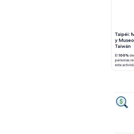
Taipéi:
y Museo 
Taiwán
El
100%
de 
personas r
esta activi