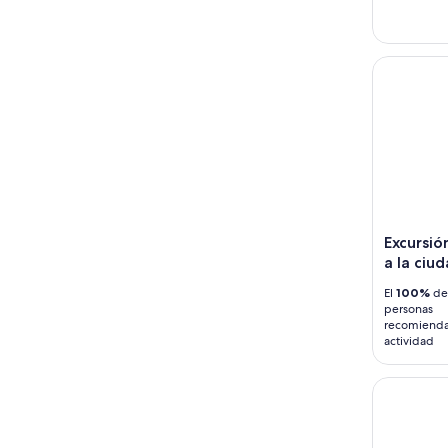
Excursión
Excursio
a la ciu
El
100%
de 
personas
recomienda
actividad
Taipéi: M