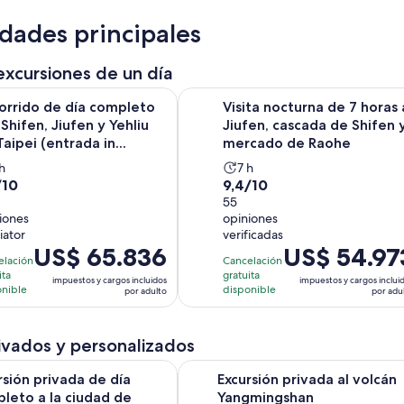
idades principales
excursiones de un día
de día completo por Shifen, Jiufen y Yehliu de Taipei (entrada i
Visita nocturna de 7 horas a Jiufe
orrido de día completo
Visita nocturna de 7 horas 
 Shifen, Jiufen y Yehliu
Jiufen, cascada de Shifen 
aipei (entrada in...
mercado de Raohe
a
La
h
7 h
9.4
/10
9,4/10
ctividad
actividad
de
55
ura
dura
iones
opiniones
10
7
iator
verificadas
con
oras
horas
El
US$ 65.836
El
US$ 54.97
55
elación
Cancelación
precio
precio
ita
gratuita
niones
opiniones
impuestos y cargos incluidos
impuestos y cargos inclui
es
es
onible
disponible
por adulto
por adu
de
de
US$ 65.836.
US$ 54.973.
ivados y personalizados
por
por
adulto
adulto
Se abrirá en una
privada de día completo a la ciudad de Taipei
Excursión privada al volcán Yangm
rsión privada de día
Excursión privada al volcán
leto a la ciudad de
Yangmingshan