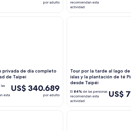
por adulto
recomiendan esta
actividad
 privada de día completo a la ciudad de Taipei
Tour por la tarde al lago de las 
́n privada de día completo
Tour por la tarde al lago de 
dad de Taipei
islas y la plantación de té P
desde Taipéi
US$ 340.689
las
US$ 7
El
84%
de las personas
n esta
por adulto
recomiendan esta
actividad
useo del Palacio Nacional y Museo de los Aborígenes de Taiwá
7 horas - Meteor Garden Sight