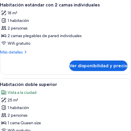
Ver
Una habitación de hotel con dos camas
7
Habitación estándar con 2 camas individuales
todas
18 m²
las
1 habitación
fotos
de
2 personas
Habitación
2 camas plegables de pared individuales
estándar
Wifi gratuito
con
Más
Más detalles
2
detalles
camas
sobre
Ver disponibilidad y precio
Habitación
individuales
estándar
con
Ver
Una habitación de hotel con un venta
8
2
Habitación doble superior
todas
camas
Vista a la ciudad
individuales
las
25 m²
fotos
de
1 habitación
Habitación
2 personas
doble
1 cama Queen size
superior
Wifi gratuito