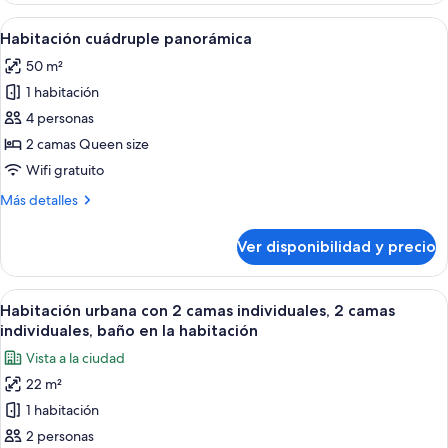
2
Ver
Habitación de hotel moderna con una c
7
habitaciones,
Habitación cuádruple panorámica
todas
hidromasaje,
50 m²
torre
las
1 habitación
fotos
de
4 personas
Habitación
2 camas Queen size
cuádruple
Wifi gratuito
panorámica
Más
Más detalles
detalles
sobre
Ver disponibilidad y precio
Habitación
cuádruple
panorámica
Ver
Habitación de hotel con dos camas, un 
6
Habitación urbana con 2 camas individuales, 2 camas
todas
individuales, baño en la habitación
las
Vista a la ciudad
fotos
22 m²
de
1 habitación
Habitación
urbana
2 personas