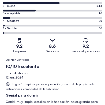
10
Evaluación:
8 - Bueno
346
-
8
Excelente.
Evaluación:
6 - Aceptable
70
-
594
6
Bueno.
Evaluación:
4 - Mediocre
20
de
-
346
4
1040
Aceptable.
Evaluación:
2 - Terrible
10
de
-
opiniones
70
2
1040
Mediocre.
de
-
opiniones
20
1040
Terrible.
de
9,2
8,6
9,2
opiniones
10
1040
Limpieza
Servicios
Personal y atención
de
opiniones
Opiniones
1040
Opinión verificada
opiniones
10/10 Excelente
Juan Antonio
12 jun. 2024
Le gustó: Limpieza, personal y atención, estado de la propiedad e
instalaciones, comodidad de la habitación
Genial para dormir
Genial, muy limpio, detalles en la habitación, no es grande pero