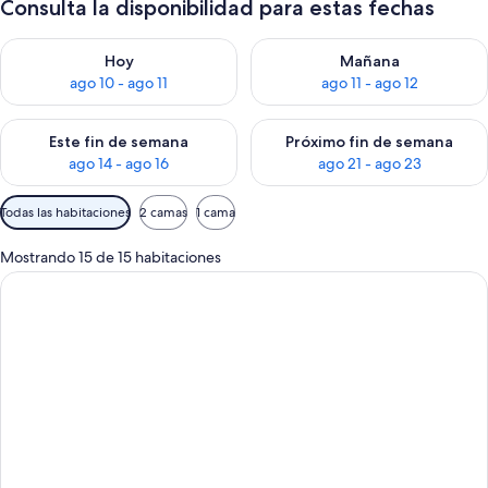
Consulta la disponibilidad para estas fechas
Consulta la disponibilidad para hoy ago 10 - ago 11
Consulta la disponibilidad par
Hoy
Mañana
ago 10 - ago 11
ago 11 - ago 12
Consulta la disponibilidad para este fin de semana ago 14 - ag
Consulta la disponibilidad pa
Este fin de semana
Próximo fin de semana
ago 14 - ago 16
ago 21 - ago 23
Filtros
Todas las habitaciones
2 camas
1 cama
disponibles
para
Mostrando 15 de 15 habitaciones
las
habitaciones