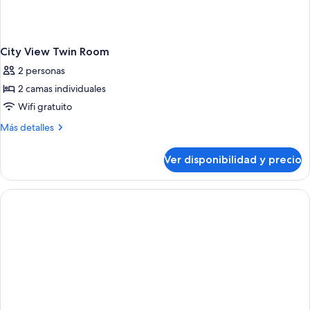
City View Twin Room
2 personas
2 camas individuales
Wifi gratuito
Más
Más detalles
detalles
sobre
Ver disponibilidad y precio
City
View
Twin
Room