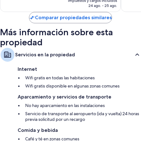
impuestos y cargos incluidos
es
24 ago. - 25 ago.
de
US$ 48
Comparar propiedades similares
Más información sobre esta
propiedad
Servicios en la propiedad
Internet
Wifi gratis en todas las habitaciones
Wifi gratis disponible en algunas zonas comunes
Aparcamiento y servicios de transporte
No hay aparcamiento en las instalaciones
Servicio de transporte al aeropuerto (ida y vuelta) 24 horas
previa solicitud por un recargo
Comida y bebida
Café y té en zonas comunes