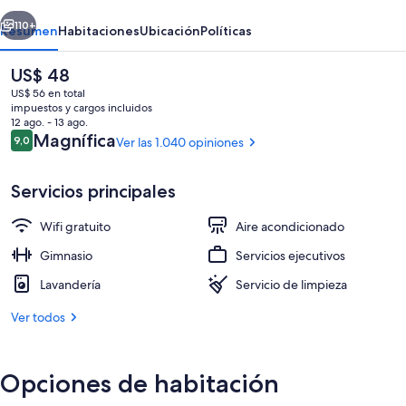
erior
Siguiente
110+
Resumen
Habitaciones
Ubicación
Políticas
El
US$ 48
precio
US$ 56 en total
actual
impuestos y cargos incluidos
es
12 ago. - 13 ago.
de
Opiniones
Magnífica
9,0
Ver las 1.040 opiniones
9,0 de 10
US$ 48
Servicios principales
Ropa de cama de alta calidad, cubrec
Wifi gratuito
Aire acondicionado
Gimnasio
Servicios ejecutivos
Lavandería
Servicio de limpieza
Ver todos
Opciones de habitación