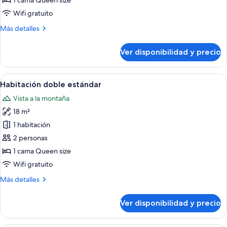
1 cama Queen size
doble
Wifi gratuito
estándar,
Más
Más detalles
sin
detalles
ventanas
sobre
Ver disponibilidad y precio
Habitación
doble
estándar,
Ver
Habitación de hotel con cama, escritori
11
sin
Habitación doble estándar
todas
ventanas
Vista a la montaña
las
18 m²
fotos
de
1 habitación
Habitación
2 personas
doble
1 cama Queen size
estándar
Wifi gratuito
Más
Más detalles
detalles
sobre
Ver disponibilidad y precio
Habitación
doble
estándar