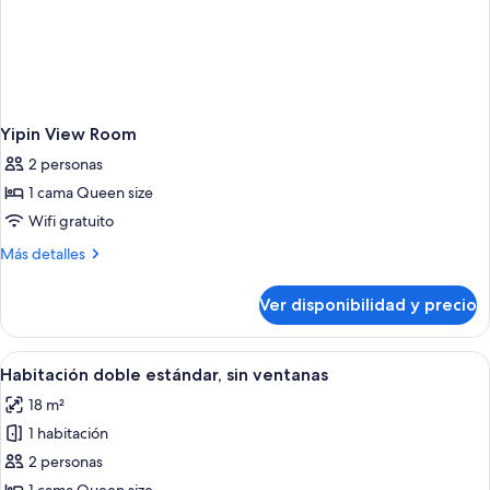
Yipin View Room
2 personas
1 cama Queen size
Wifi gratuito
Más
Más detalles
detalles
sobre
Ver disponibilidad y precio
Yipin
View
Room
Ver
Una habitación de hotel con cama, escri
12
Habitación doble estándar, sin ventanas
todas
18 m²
las
1 habitación
fotos
de
2 personas
Habitación