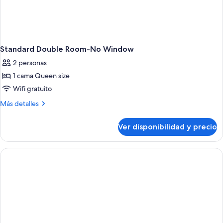
Standard Double Room-No Window
2 personas
1 cama Queen size
Wifi gratuito
Más
Más detalles
detalles
sobre
Ver disponibilidad y precio
Standard
Double
Room-
No
Window