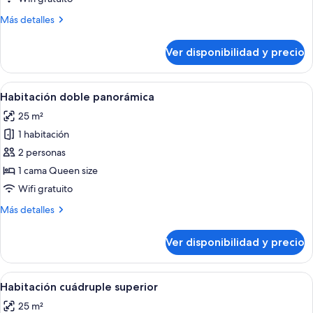
Más
Más detalles
detalles
sobre
Ver disponibilidad y precio
Habitación
doble
superior
Ver
Una habitación moderna con un amplio
9
Habitación doble panorámica
todas
25 m²
las
1 habitación
fotos
de
2 personas
Habitación
1 cama Queen size
doble
Wifi gratuito
panorámica
Más
Más detalles
detalles
sobre
Ver disponibilidad y precio
Habitación
doble
panorámica
Ver
Habitación de hotel con dos camas, un e
11
Habitación cuádruple superior
todas
25 m²
las