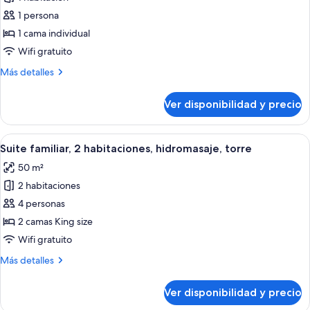
de
1 persona
Habitación
individual
1 cama individual
empresarial,
Wifi gratuito
solo
Más
Más detalles
para
detalles
hombres,
sobre
Ver disponibilidad y precio
Habitación
baño
individual
compartido
empresarial,
Ver
Habitación de hotel con piso de madera
9
solo
Suite familiar, 2 habitaciones, hidromasaje, torre
todas
para
50 m²
hombres,
las
baño
2 habitaciones
fotos
compartido
de
4 personas
Suite
2 camas King size
familiar,
Wifi gratuito
2
Más
Más detalles
habitaciones,
detalles
hidromasaje,
sobre
Ver disponibilidad y precio
Suite
torre
familiar,