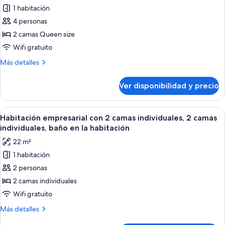
1 habitación
fotos
de
4 personas
Habitación
2 camas Queen size
cuádruple
Wifi gratuito
superior
Más
Más detalles
detalles
sobre
Ver disponibilidad y precio
Habitación
cuádruple
superior
Ver
Una habitación de hotel con dos camas, 
6
Habitación empresarial con 2 camas individuales, 2 camas
todas
individuales, baño en la habitación
las
22 m²
fotos
1 habitación
de
2 personas
Habitación
empresarial
2 camas individuales
con
Wifi gratuito
2
Más
Más detalles
camas
detalles