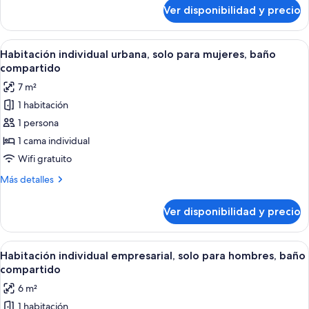
individuales,
sobre
Ver disponibilidad y precio
Habitación
2
empresarial
camas
con
Ver
Una habitación de hotel con una cama, 
individuales,
5
2
Habitación individual urbana, solo para mujeres, baño
todas
camas
baño
compartido
individuales,
las
en
7 m²
2
fotos
la
camas
1 habitación
de
habitación
individuales,
1 persona
Habitación
baño
en
individual
1 cama individual
la
urbana,
Wifi gratuito
habitación
solo
Más
Más detalles
para
detalles
mujeres,
sobre
Ver disponibilidad y precio
Habitación
baño
individual
compartido
urbana,
Ver
Una habitación de hotel con una cama, 
6
solo
Habitación individual empresarial, solo para hombres, baño
todas
para
compartido
mujeres,
las
6 m²
baño
fotos
compartido
1 habitación