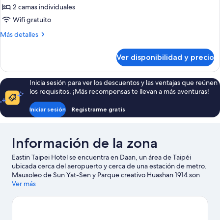
con
2 camas individuales
2
Wifi gratuito
camas
Más
Más detalles
individuales,
detalles
2
sobre
Ver disponibilidad y precio
Habitación
camas
urbana
individuales,
con
Inicia sesión para ver los descuentos y las ventajas que reúnen
baño
2
los requisitos. ¡Más recompensas te llevan a más aventuras!
en
camas
individuales,
la
Iniciar sesión
Registrarme gratis
2
habitación
camas
individuales,
Información de la zona
baño
en
Eastin Taipei Hotel se encuentra en Daan, un área de Taipéi
la
ubicada cerca del aeropuerto y cerca de una estación de metro.
habitación
Mausoleo de Sun Yat-Sen y Parque creativo Huashan 1914 son
lugares culturales destacados, y algunos de los puntos de
Ver más
interés más importantes del área incluyen Taipei 101 y Salón
Conmemorativo Nacional de Chiang Kai-shek. También puedes
darte una vuelta por Parque creativo y cultural Songshan y
Templo Longshan.
Visitar nuestra guía de viaje de Taipéi