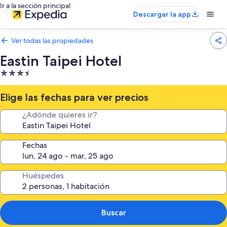
Ir a la sección principal
Descargar la app
Ver todas las propiedades
Eastin Taipei Hotel
Propiedad
de
3.5
Elige las fechas para ver precios
estrellas
¿Adónde quieres ir?
Fechas
Huéspedes
Buscar