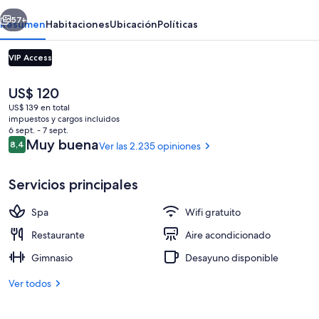
Taipei
erior
Siguiente
57+
Resumen
Habitaciones
Ubicación
Políticas
VIP Access
El
US$ 120
precio
US$ 139 en total
actual
impuestos y cargos incluidos
es
6 sept. - 7 sept.
de
Opiniones
Muy buena
8,4
Ver las 2.235 opiniones
8,4 de 10
US$ 120
Lobby
Servicios principales
Spa
Wifi gratuito
Restaurante
Aire acondicionado
Gimnasio
Desayuno disponible
Ver todos