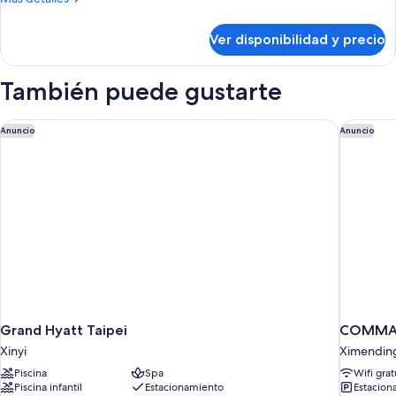
cama
detalles
doble
sobre
Ver disponibilidad y precio
Habitación
superior,
1
También puede gustarte
cama
doble
Grand Hyatt Taipei
COMMA B
Anuncio
Anuncio
Grand Hyatt Taipei
COMMA 
Xinyi
Ximendin
Piscina
Spa
Wifi grat
Piscina infantil
Estacionamiento
Estacion