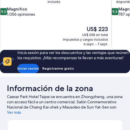
incluido
disponib
9.2
9.2
Magnífico
Magní
9,2
9,2
de
de
1.056 opiniones
787 op
10,
10,
Magnífico,
Magnífico
El
US$ 223
1.056
787
precio
opiniones
opiniones
US$ 258 en total
actual
impuestos y cargos incluidos
es
6 sept. - 7 sept.
de
Inicia sesión para ver los descuentos y las ventajas que reúnen
US$ 223
los requisitos. ¡Más recompensas te llevan a más aventuras!
Iniciar sesión
Registrarme gratis
Información de la zona
Caesar Park Hotel Taipei se encuentra en Zhongzheng, una zona
con acceso fácil a un centro comercial. Salón Conmemorativo
Nacional de Chiang Kai-shek y Mausoleo de Sun Yat-Sen son
lugares culturales destacados, y algunos de los puntos de
Ver más
interés más importantes del área incluyen Palacio presidencial y
Templo Longshan. También puedes darte una vuelta por Jardín
Botánico de Taipei y Taipei 101. Los huéspedes valoran la