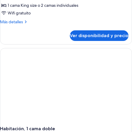
1 cama King size o 2 camas individuales
fotos
de
Wifi gratuito
Metropolis
Más
Más detalles
Room
detalles
sobre
Ver disponibilidad y precio
Metropolis
Room
Habitación, 1 cama doble