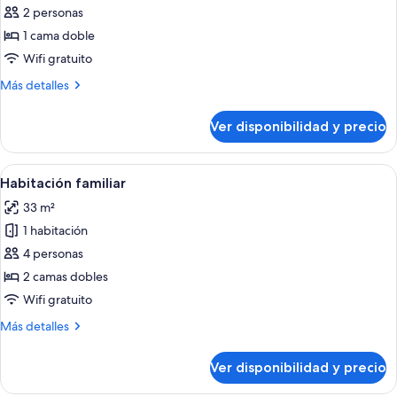
camas
de
2 personas
individuales
Habitación
1 cama doble
doble
Wifi gratuito
Premier,
Más
Más detalles
1
detalles
cama
sobre
Ver disponibilidad y precio
Habitación
doble
doble
Premier,
Ver
Habitación de hotel con dos camas, telev
3
1
Habitación familiar
todas
cama
33 m²
doble
las
1 habitación
fotos
de
4 personas
Habitación
2 camas dobles
familiar
Wifi gratuito
Más
Más detalles
detalles
sobre
Ver disponibilidad y precio
Habitación
familiar