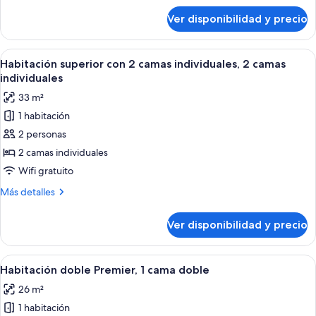
sobre
Ver disponibilidad y precio
Superior
Family
Ver
Habitación de hotel con dos camas, un e
2
Habitación superior con 2 camas individuales, 2 camas
todas
individuales
las
33 m²
fotos
1 habitación
de
2 personas
Habitación
superior
2 camas individuales
con
Wifi gratuito
2
Más
Más detalles
camas
detalles
individuales,
sobre
Ver disponibilidad y precio
Habitación
2
superior
camas
con
Ver
Habitación de hotel con una cama gran
individuales
5
2
Habitación doble Premier, 1 cama doble
todas
camas
26 m²
individuales,
las
2
1 habitación
fotos