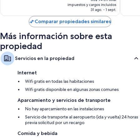
opinion
Refrigeradores, teteras/pavas eléctricas y servicio de limpieza diario
actual
impuestos y cargos incluidos
opiniones
es
31 ago. - 1 sept.
de
US$ 81
Comparar propiedades similares
Más información sobre esta
propiedad
Servicios en la propiedad
Internet
Wifi gratis en todas las habitaciones
Wifi gratis disponible en algunas zonas comunes
Aparcamiento y servicios de transporte
No hay aparcamiento en las instalaciones
Servicio de transporte al aeropuerto (ida y vuelta) 24 horas
previa solicitud por un recargo
Comida y bebida