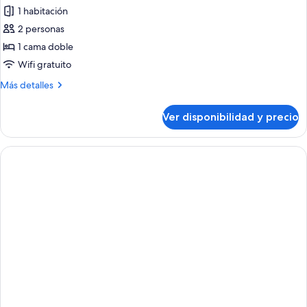
1 habitación
2 personas
1 cama doble
Wifi gratuito
Más
Más detalles
detalles
sobre
Ver disponibilidad y precio
Habitación,
1
cama
doble