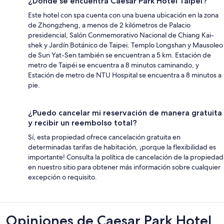
¿Dónde se encuentra Caesar Park Hotel Taipei?
Este hotel con spa cuenta con una buena ubicación en la zona
de Zhongzheng, a menos de 2 kilómetros de Palacio
presidencial, Salón Conmemorativo Nacional de Chiang Kai-
shek y Jardín Botánico de Taipei. Templo Longshan y Mausoleo
de Sun Yat-Sen también se encuentran a 5 km. Estación de
metro de Taipéi se encuentra a 8 minutos caminando, y
Estación de metro de NTU Hospital se encuentra a 8 minutos a
pie.
¿Puedo cancelar mi reservación de manera gratuita
y recibir un reembolso total?
Sí, esta propiedad ofrece cancelación gratuita en
determinadas tarifas de habitación, ¡porque la flexibilidad es
importante! Consulta la política de cancelación de la propiedad
en nuestro sitio para obtener más información sobre cualquier
excepción o requisito.
Opiniones
Opiniones de Caesar Park Hotel