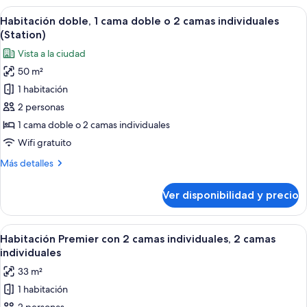
Ver
Habitación de hotel con cama, sofá, esc
7
Habitación doble, 1 cama doble o 2 camas individuales
todas
(Station)
las
Vista a la ciudad
fotos
50 m²
de
1 habitación
Habitación
doble,
2 personas
1
1 cama doble o 2 camas individuales
cama
Wifi gratuito
doble
Más
Más detalles
o
detalles
2
sobre
Ver disponibilidad y precio
Habitación
camas
doble,
individuales
1
Ver
Una habitación de hotel con dos camas, 
(Station)
4
cama
Habitación Premier con 2 camas individuales, 2 camas
todas
doble
individuales
o
las
33 m²
2
fotos
camas
1 habitación
de
individuales