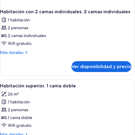
Habitación con 2 camas individuales, 2 camas individuales
1 habitación
2 personas
2 camas individuales
Wifi gratuito
Más
Más detalles
detalles
sobre
Ver disponibilidad y precio
Habitación
con
2
Ver
Una habitación de hotel con cama, mesi
2
camas
Habitación superior, 1 cama doble
todas
individuales,
26 m²
2
las
camas
1 habitación
fotos
individuales
de
2 personas
Habitación
1 cama doble
superior,
Wifi gratuito
1
Más
Más detalles