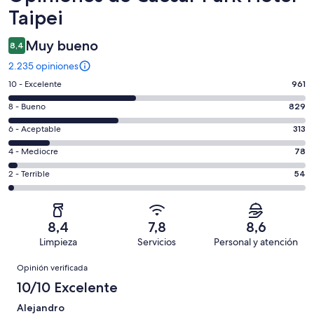
Taipei
Muy bueno
8,4
2.235 opiniones
Evaluación:
10 - Excelente
961
10
Evaluación:
8 - Bueno
829
-
8
Excelente.
Evaluación:
6 - Aceptable
313
-
961
6
Bueno.
Evaluación:
4 - Mediocre
78
de
-
829
4
2235
Aceptable.
Evaluación:
2 - Terrible
54
de
-
opiniones
313
2
2235
Mediocre.
de
-
opiniones
78
2235
Terrible.
de
8,4
7,8
8,6
opiniones
54
2235
Limpieza
Servicios
Personal y atención
de
opiniones
Opiniones
2235
Opinión verificada
opiniones
10/10 Excelente
Alejandro