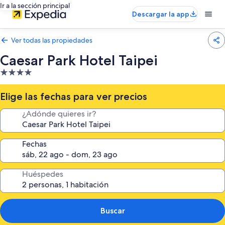
Ir a la sección principal
Descargar la app
Ver todas las propiedades
Caesar Park Hotel Taipei
Propiedad
de
4.0
Elige las fechas para ver precios
estrellas
¿Adónde quieres ir?
Fechas
Huéspedes
Buscar