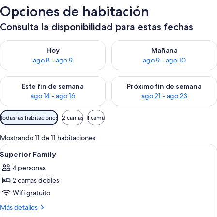
Opciones de habitación
Consulta la disponibilidad para estas fechas
Consulta la disponibilidad para hoy ago 8 - ago 9
Consulta la disponibilidad pa
Hoy
Mañana
ago 8 - ago 9
ago 9 - ago 10
Consulta la disponibilidad para este fin de semana ago 14 - ag
Consulta la disponibilidad pa
Este fin de semana
Próximo fin de semana
ago 14 - ago 16
ago 21 - ago 23
Filtros
Todas las habitaciones
2 camas
1 cama
disponibles
para
Mostrando 11 de 11 habitaciones
las
Ver
Ropa de cama de alta calidad y caja de
4
Superior Family
habitaciones
todas
4 personas
las
2 camas dobles
fotos
de
Wifi gratuito
Superior
Más
Más detalles
Family
detalles