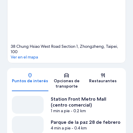
cercanía de este hotel al transporte público: la Estación de
metro de Taipéi se encuentra a 8 minutos a pie y la Estación de
metro de NTU Hospital está a 8 minutos.
Visitar nuestra guía de
viaje de Taipéi
38 Chung Hsiao West Road Section 1, Zhongzheng, Taipei,
100
Ver en el mapa
Mapa
Puntos de interés
Opciones de
Restaurantes
transporte
Station Front Metro Mall
(centro comercial)
1 min a pie
- 0.2 km
Parque de la paz 28 de febrero
4 min a pie
- 0.4 km