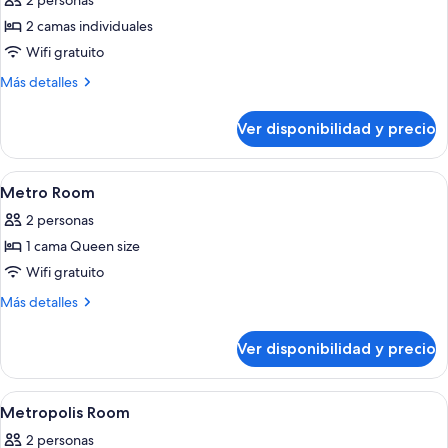
2 personas
Habitación
(Station)
Premier
2 camas individuales
con
Wifi gratuito
2
Más
Más detalles
camas
detalles
individuales,
sobre
Ver disponibilidad y precio
Habitación
2
Premier
camas
con
Ver
Ropa de cama de alta calidad y caja de
individuales
6
2
Metro Room
todas
camas
2 personas
individuales,
las
2
1 cama Queen size
fotos
camas
de
Wifi gratuito
individuales
Metro
Más
Más detalles
Room
detalles
sobre
Ver disponibilidad y precio
Metro
Room
Ver
Ropa de cama de alta calidad y caja de
5
Metropolis Room
todas
2 personas
las