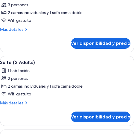
3 personas
fotos
de
2 camas individuales y 1 sofá cama doble
Suite
Wifi gratuito
(3
Más
Más detalles
Adults)
detalles
sobre
Ver disponibilidad y precio
Suite
(3
Adults)
Ver
Habitación de hotel con cama, sofá, tele
6
Suite (2 Adults)
todas
1 habitación
las
2 personas
fotos
de
2 camas individuales y 1 sofá cama doble
Suite
Wifi gratuito
(2
Más
Más detalles
Adults)
detalles
sobre
Ver disponibilidad y precio
Suite
(2
Adults)
Ver
Habitación de hotel con cama, sofá, tele