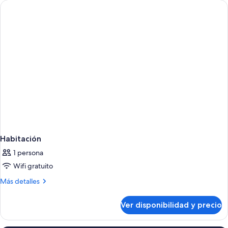
Habitación
1 persona
Wifi gratuito
Más
Más detalles
detalles
sobre
Ver disponibilidad y precio
Habitación