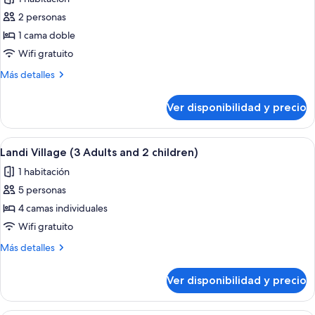
las
2 personas
fotos
de
1 cama doble
Habitación
Wifi gratuito
doble
Más
Más detalles
estándar
detalles
(1
sobre
Ver disponibilidad y precio
Habitación
Adult
doble
and
estándar
Ver
Habitación de hotel con sofá, escritorio
1
10
(1
Landi Village (3 Adults and 2 children)
todas
Adult
Child)
1 habitación
and
las
1
5 personas
fotos
Child)
de
4 camas individuales
Landi
Wifi gratuito
Village
Más
Más detalles
(3
detalles
Adults
sobre
Ver disponibilidad y precio
Landi
and
Village
2
(3