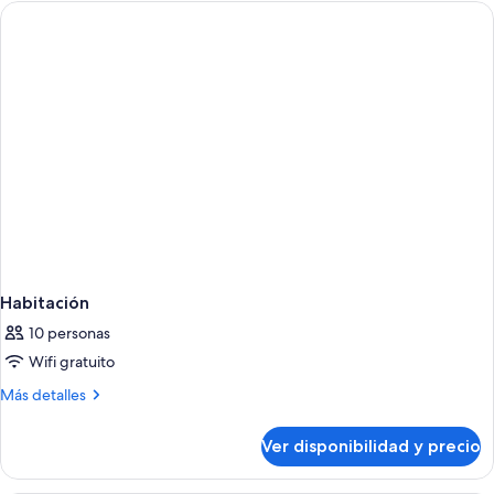
Habitación
10 personas
Wifi gratuito
Más
Más detalles
detalles
sobre
Ver disponibilidad y precio
Habitación