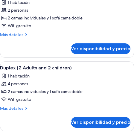
1 habitación
las
2 personas
fotos
de
2 camas individuales y 1 sofá cama doble
Duplex
Wifi gratuito
(2
Más
Más detalles
Adults)
detalles
sobre
Ver disponibilidad y precio
Duplex
(2
Adults)
Ver
Minibar, caja de seguridad en la habita
6
Duplex (2 Adults and 2 children)
todas
1 habitación
las
4 personas
fotos
de
2 camas individuales y 1 sofá cama doble
Duplex
Wifi gratuito
(2
Más
Más detalles
Adults
detalles
and
sobre
Ver disponibilidad y precio
Duplex
2
(2
children)