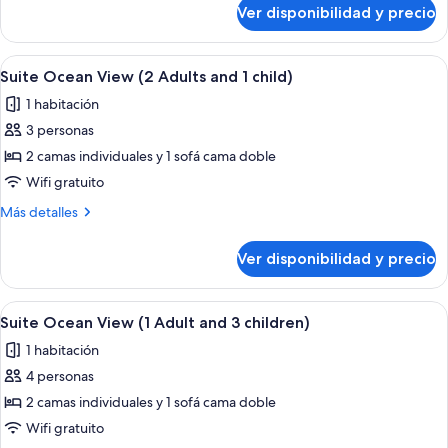
(2
sobre
Ver disponibilidad y precio
Suite
Adults
Ocean
and
View
Ver
Habitación de hotel con cama, escritori
2
5
(2
Suite Ocean View (2 Adults and 1 child)
todas
Adults
children)
1 habitación
and
las
2
3 personas
fotos
children)
de
2 camas individuales y 1 sofá cama doble
Suite
Wifi gratuito
Ocean
Más
Más detalles
View
detalles
(2
sobre
Ver disponibilidad y precio
Suite
Adults
Ocean
and
View
Ver
Habitación de hotel con cama, escritori
1
5
(2
Suite Ocean View (1 Adult and 3 children)
todas
Adults
child)
1 habitación
and
las
1
4 personas
fotos
child)
de
2 camas individuales y 1 sofá cama doble
Suite
Wifi gratuito