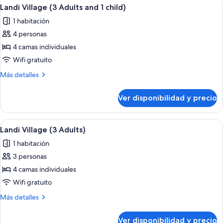
Ver
Habitación de hotel con sofá, escritorio
children)
10
Adults
Landi Village (3 Adults and 1 child)
todas
and
1 habitación
2
las
children)
4 personas
fotos
de
4 camas individuales
Landi
Wifi gratuito
Village
Más
Más detalles
(3
detalles
Adults
sobre
Ver disponibilidad y precio
Landi
and
Village
1
(3
Ver
Habitación de hotel con sofá, escritorio
child)
10
Adults
Landi Village (3 Adults)
todas
and
1 habitación
1
las
child)
3 personas
fotos
de
4 camas individuales
Landi
Wifi gratuito
Village
Más
Más detalles
(3
detalles
Adults)
sobre
Ver disponibilidad y precio