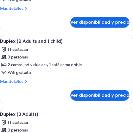
(3
Más
Más detalles
Adults
detalles
and
sobre
Ver disponibilidad y precio
Duplex
1
(3
child)
Adults
Ver
Minibar, caja de seguridad en la habita
6
and
Duplex (2 Adults and 1 child)
todas
1
1 habitación
child)
las
3 personas
fotos
de
2 camas individuales y 1 sofá cama doble
Duplex
Wifi gratuito
(2
Más
Más detalles
Adults
detalles
and
sobre
Ver disponibilidad y precio
Duplex
1
(2
child)
Adults
Ver
Minibar, caja de seguridad en la habita
6
and
Duplex (3 Adults)
todas
1
1 habitación
child)
las
3 personas
fotos