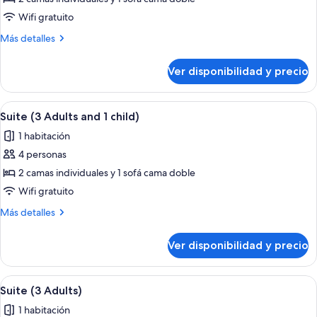
Suite
Wifi gratuito
Ocean
Más
Más detalles
View
detalles
(1
sobre
Ver disponibilidad y precio
Suite
Adult
Ocean
and
View
Ver
Habitación de hotel con cama, sofá, tele
1
6
(1
Suite (3 Adults and 1 child)
todas
Adult
child)
1 habitación
and
las
1
4 personas
fotos
child)
de
2 camas individuales y 1 sofá cama doble
Suite
Wifi gratuito
(3
Más
Más detalles
Adults
detalles
and
sobre
Ver disponibilidad y precio
Suite
1
(3
child)
Adults
Ver
Habitación de hotel con cama, sofá, tele
6
and
Suite (3 Adults)
todas
1
1 habitación
child)
las