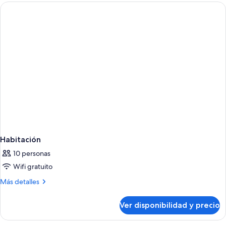
Adults
and
2
children)
Habitación
10 personas
Wifi gratuito
Más
Más detalles
detalles
sobre
Ver disponibilidad y precio
Habitación