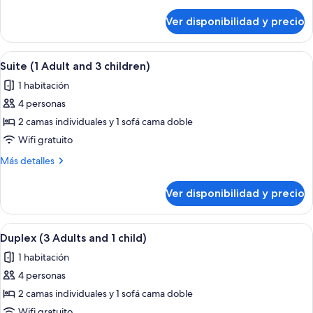
detalles
and
sobre
Ver disponibilidad y precio
Suite
1
(2
child)
Adults
Ver
Habitación de hotel con cama, sofá, tele
5
and
Suite (1 Adult and 3 children)
todas
1
1 habitación
child)
las
4 personas
fotos
de
2 camas individuales y 1 sofá cama doble
Suite
Wifi gratuito
(1
Más
Más detalles
Adult
detalles
and
sobre
Ver disponibilidad y precio
Suite
3
(1
children)
Adult
Ver
Minibar, caja de seguridad en la habita
6
and
Duplex (3 Adults and 1 child)
todas
3
1 habitación
children)
las
4 personas
fotos
de
2 camas individuales y 1 sofá cama doble
Duplex
Wifi gratuito