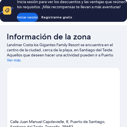
Inicia sesión para ver los descuentos y las ventajas que reúnen
los requisitos. ¡Más recompensas te llevan a más aventuras!
Iniciar sesión
Registrarme gratis
Información de la zona
Landmar Costa los Gigantes Family Resort se encuentra en el
centro de la ciudad, cerca de la playa, en Santiago del Teide.
Aquellos que deseen hacer una actividad pueden ir a Puerto
deportivo Los Gigantes y Campo de golf Abama, mientras que
Ver más
quienes quieran apreciar la belleza natural del área pueden
visitar Playa de los Gigantes y Playa Arena. También puedes
darte una vuelta por Parque Nacional del Teide y Faro de Punta
de Teno. En la zona puedes practicar actividades como paseos
en moto de agua y kayak, o disfrutar del aire libre mientras
haces caminatas o ciclismo en senderos y bici de montaña.
Visitar nuestra guía de viaje de Santiago del Teide
Ver más resorts en Santiago del Teide
Calle Juan Manuel Capdevielle, 8, Puerto de Santiago,
Santiago del Teide, Tenerife, 38683