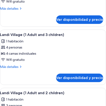
Landi
Wifi gratuito
Village
Más
Más detalles
(2
detalles
Adults)
sobre
Ver disponibilidad y precio
Landi
Village
(2
Ver
Habitación de hotel con sofá, escritorio
8
Adults)
Landi Village (1 Adult and 3 children)
todas
1 habitación
las
4 personas
fotos
de
4 camas individuales
Landi
Wifi gratuito
Village
Más
Más detalles
(1
detalles
Adult
sobre
Ver disponibilidad y precio
Landi
and
Village
3
(1
Ver
Habitación de hotel con sofá, escritorio
children)
8
Adult
Landi Village (1 Adult and 2 children)
todas
and
1 habitación
3
las
children)
3 personas