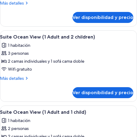
Ocean
Más
Más detalles
View
detalles
(1
sobre
Ver disponibilidad y precio
Suite
Adult
Ocean
and
View
Ver
Habitación de hotel con cama, escritori
3
5
(1
Suite Ocean View (1 Adult and 2 children)
todas
Adult
children)
1 habitación
and
las
3
3 personas
fotos
children)
de
2 camas individuales y 1 sofá cama doble
Suite
Wifi gratuito
Ocean
Más
Más detalles
View
detalles
(1
sobre
Ver disponibilidad y precio
Suite
Adult
Ocean
and
View
Ver
Habitación de hotel con cama, escritori
2
5
(1
Suite Ocean View (1 Adult and 1 child)
todas
Adult
children)
1 habitación
and
las
2
2 personas
fotos
children)
de
2 camas individuales y 1 sofá cama doble