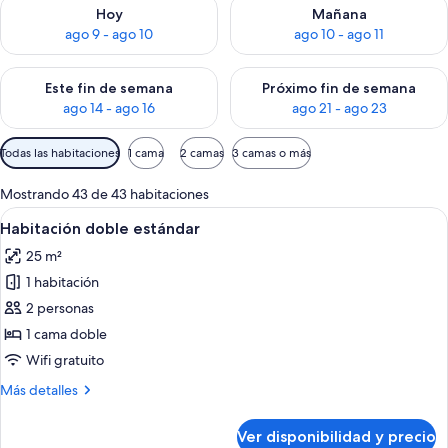
Consulta la disponibilidad para hoy ago 9 - ago 10
Consulta la disponibilidad par
Hoy
Mañana
ago 9 - ago 10
ago 10 - ago 11
Consulta la disponibilidad para este fin de semana ago 14 - ag
Consulta la disponibilidad pa
Este fin de semana
Próximo fin de semana
ago 14 - ago 16
ago 21 - ago 23
Filtros
Todas las habitaciones
1 cama
2 camas
3 camas o más
disponibles
para
Mostrando 43 de 43 habitaciones
las
Ver
Minibar, caja de seguridad en la habita
5
Habitación doble estándar
habitaciones
todas
25 m²
las
1 habitación
fotos
de
2 personas
Habitación
1 cama doble
doble
Wifi gratuito
estándar
Más
Más detalles
detalles
sobre
Ver disponibilidad y precio
Habitación