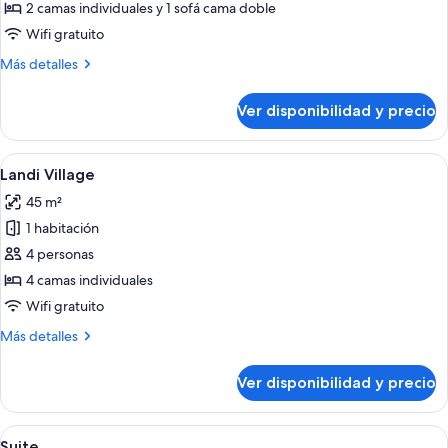
2 camas individuales y 1 sofá cama doble
Wifi gratuito
Más
Más detalles
detalles
sobre
Ver disponibilidad y precio
Suite
Ver
Habitación de hotel con sofá, escritorio
10
Landi Village
todas
45 m²
las
1 habitación
fotos
de
4 personas
Landi
4 camas individuales
Village
Wifi gratuito
Más
Más detalles
detalles
sobre
Ver disponibilidad y precio
Landi
Village
Ver
Habitación de hotel con cama, sofá, tele
6
Suite