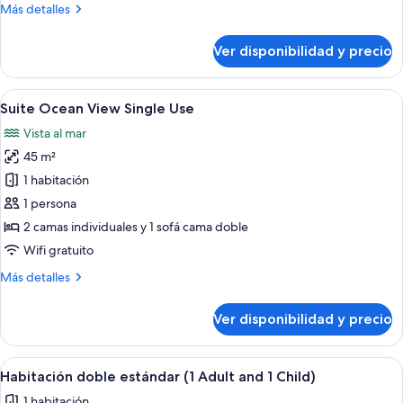
Más
Más detalles
de
detalles
uso
sobre
Ver disponibilidad y precio
Habitación
individual
doble
estándar
Ver
Habitación de hotel con cama, escritori
5
de
Suite Ocean View Single Use
todas
uso
Vista al mar
individual
las
45 m²
fotos
de
1 habitación
Suite
1 persona
Ocean
2 camas individuales y 1 sofá cama doble
View
Wifi gratuito
Single
Más
Más detalles
Use
detalles
sobre
Ver disponibilidad y precio
Suite
Ocean
View
Ver
Minibar, caja de seguridad en la habita
5
Single
Habitación doble estándar (1 Adult and 1 Child)
todas
Use
1 habitación