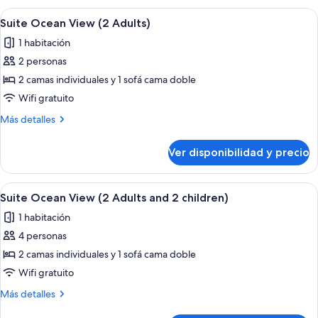
View
Ver
Habitación de hotel con cama, escritori
5
(3
Suite Ocean View (2 Adults)
todas
Adults)
1 habitación
las
2 personas
fotos
de
2 camas individuales y 1 sofá cama doble
Suite
Wifi gratuito
Ocean
Más
Más detalles
View
detalles
(2
sobre
Ver disponibilidad y precio
Suite
Adults)
Ocean
View
Ver
Habitación de hotel con cama, escritori
5
(2
Suite Ocean View (2 Adults and 2 children)
todas
Adults)
1 habitación
las
4 personas
fotos
de
2 camas individuales y 1 sofá cama doble
Suite
Wifi gratuito
Ocean
Más
Más detalles
View
detalles