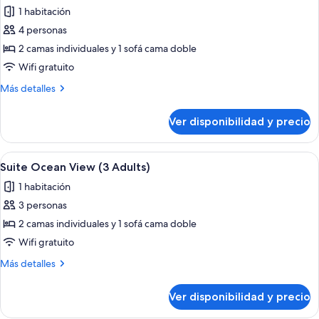
todas
and
1 habitación
1
las
child)
4 personas
fotos
de
2 camas individuales y 1 sofá cama doble
Suite
Wifi gratuito
Ocean
Más
Más detalles
View
detalles
(3
sobre
Ver disponibilidad y precio
Suite
Adults
Ocean
and
View
Ver
Habitación de hotel con cama, escritori
1
5
(3
Suite Ocean View (3 Adults)
todas
Adults
child)
1 habitación
and
las
1
3 personas
fotos
child)
de
2 camas individuales y 1 sofá cama doble
Suite
Wifi gratuito
Ocean
Más
Más detalles
View
detalles
(3
sobre
Ver disponibilidad y precio
Suite
Adults)
Ocean