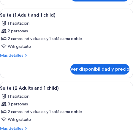
2
(1
children)
Adult
Ver
Habitación de hotel con cama, sofá, tele
5
and
Suite (1 Adult and 1 child)
todas
2
1 habitación
children)
las
2 personas
fotos
de
2 camas individuales y 1 sofá cama doble
Suite
Wifi gratuito
(1
Más
Más detalles
Adult
detalles
and
sobre
Ver disponibilidad y precio
Suite
1
(1
child)
Adult
Ver
Habitación de hotel con cama, sofá, tele
5
and
Suite (2 Adults and 1 child)
todas
1
1 habitación
child)
las
3 personas
fotos
de
2 camas individuales y 1 sofá cama doble
Suite
Wifi gratuito
(2
Más
Más detalles
Adults