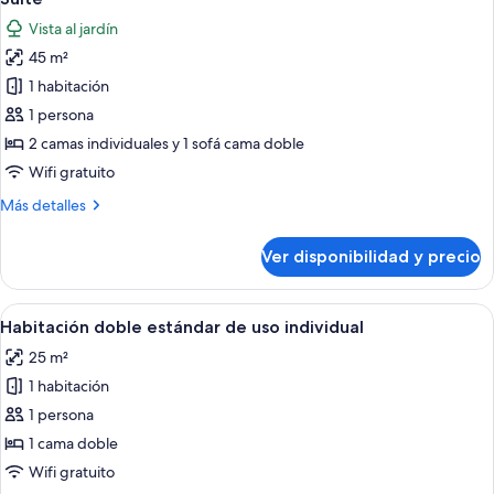
todas
Vista al jardín
las
45 m²
fotos
de
1 habitación
Suite
1 persona
2 camas individuales y 1 sofá cama doble
Wifi gratuito
Más
Más detalles
detalles
sobre
Ver disponibilidad y precio
Suite
Ver
Minibar, caja de seguridad en la habita
5
Habitación doble estándar de uso individual
todas
25 m²
las
1 habitación
fotos
de
1 persona
Habitación
1 cama doble
doble
Wifi gratuito
estándar