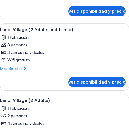
(2
detalles
Adults
sobre
Ver disponibilidad y precio
Landi
and
Village
2
(2
Ver
Habitación de hotel con sofá, escritorio
children)
10
Adults
Landi Village (2 Adults and 1 child)
todas
and
1 habitación
2
las
children)
3 personas
fotos
de
4 camas individuales
Landi
Wifi gratuito
Village
Más
Más detalles
(2
detalles
Adults
sobre
Ver disponibilidad y precio
Landi
and
Village
1
(2
Ver
Habitación de hotel con sofá, escritorio
child)
9
Adults
Landi Village (2 Adults)
todas
and
1 habitación
1
las
child)
2 personas
fotos
de
4 camas individuales