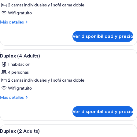
de
2 camas individuales y 1 sofá cama doble
Duplex
Wifi gratuito
(3
Más
Más detalles
Adults)
detalles
sobre
Ver disponibilidad y precio
Duplex
(3
Adults)
Ver
Minibar, caja de seguridad en la habita
6
Duplex (4 Adults)
todas
1 habitación
las
4 personas
fotos
de
2 camas individuales y 1 sofá cama doble
Duplex
Wifi gratuito
(4
Más
Más detalles
Adults)
detalles
sobre
Ver disponibilidad y precio
Duplex
(4
Adults)
Ver
Minibar, caja de seguridad en la habita
6
Duplex (2 Adults)
todas