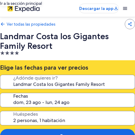
Ir a la sección principal
Descargar la app
Ver todas las propiedades
Landmar Costa los Gigantes
Family Resort
Propiedad
de
4.0
Elige las fechas para ver precios
estrellas
¿Adónde quieres ir?
Fechas
Huéspedes