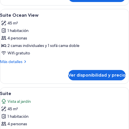
doble
estándar
Ver
Habitación de hotel con cama, escritori
5
Suite Ocean View
todas
45 m²
las
1 habitación
fotos
de
4 personas
Suite
2 camas individuales y 1 sofá cama doble
Ocean
Wifi gratuito
View
Más
Más detalles
detalles
sobre
Ver disponibilidad y precio
Suite
Ocean
View
Ver
Habitación de hotel con cama, sofá, tele
6
Suite
todas
Vista al jardín
las
45 m²
fotos
de
1 habitación
Suite
4 personas