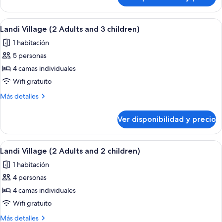
Landi
Village
(3
Ver
Habitación de hotel con sofá, escritorio
10
Adults)
Landi Village (2 Adults and 3 children)
todas
1 habitación
las
5 personas
fotos
de
4 camas individuales
Landi
Wifi gratuito
Village
Más
Más detalles
(2
detalles
Adults
sobre
Ver disponibilidad y precio
Landi
and
Village
3
(2
Ver
Habitación de hotel con sofá, escritorio
children)
10
Adults
Landi Village (2 Adults and 2 children)
todas
and
1 habitación
3
las
children)
4 personas
fotos
de
4 camas individuales
Landi
Wifi gratuito
Village
Más
Más detalles