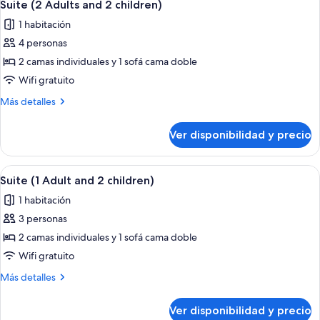
6
Suite (2 Adults and 2 children)
todas
1 habitación
las
4 personas
fotos
de
2 camas individuales y 1 sofá cama doble
Suite
Wifi gratuito
(2
Más
Más detalles
Adults
detalles
and
sobre
Ver disponibilidad y precio
Suite
2
(2
children)
Adults
Ver
Habitación de hotel con cama, sofá, tele
5
and
Suite (1 Adult and 2 children)
todas
2
1 habitación
children)
las
3 personas
fotos
de
2 camas individuales y 1 sofá cama doble
Suite
Wifi gratuito
(1
Más
Más detalles
Adult
detalles
and
sobre
Ver disponibilidad y precio
Suite