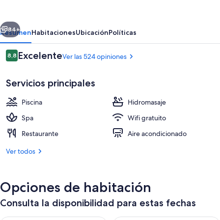
los
Gigantes
erior
Siguiente
Family
84+
Resumen
Habitaciones
Ubicación
Políticas
Resort
Opiniones
Excelente
8,8
Ver las 524 opiniones
8,8 de 10
Servicios principales
Piscina
Hidromasaje
Spa
Wifi gratuito
Restaurante
Aire acondicionado
Bar junto a la piscina
Ver todos
Opciones de habitación
Consulta la disponibilidad para estas fechas