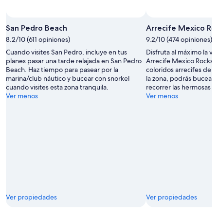
16
ago
San Pedro Beach
Arrecife Mexico Ro
8.2/10 (611 opiniones)
9.2/10 (474 opiniones)
Cuando visites San Pedro, incluye en tus
Disfruta al máximo la vid
planes pasar una tarde relajada en San Pedro
Arrecife Mexico Rocks y 
Beach. Haz tiempo para pasear por la
coloridos arrecifes de c
marina/club náutico y bucear con snorkel
la zona, podrás bucear 
cuando visites esta zona tranquila.
recorrer las hermosas p
Ver menos
Ver menos
Ver propiedades
Ver propiedades