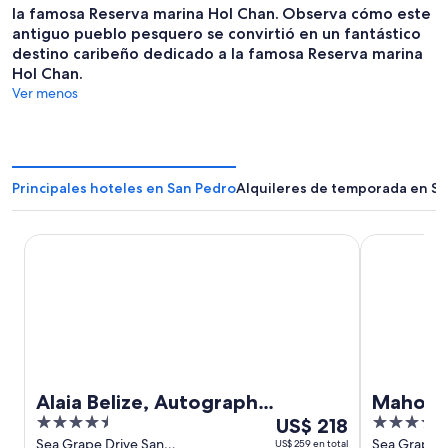
la famosa Reserva marina Hol Chan.
Observa cómo este
antiguo pueblo pesquero se convirtió en un fantástico
destino caribeño dedicado a la famosa Reserva marina
Hol Chan.
Ver menos
Principales hoteles en San Pedro
Alquileres de temporada en S
Alaia Belize, Autograph Collection
Mahogany Ba
Alaia Belize, Autograph
Mahogan
4.5
Del
4
Collection
US$ 218
Club, Cu
out
3
out
Sea Grape Drive San
Sea Grape D
US$ 259 en total