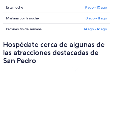
Ver
Esta noche
9 ago - 10 ago
precios
de
Ver
Mañana por la noche
10 ago - 11 ago
propiedades
precios
en
de
Ver
Próximo fin de semana
14 ago - 16 ago
San
propiedades
precios
Pedro
en
de
Hospédate cerca de algunas de
para
San
propiedades
esta
Pedro
en
las atracciones destacadas de
noche,
para
San
San Pedro
9
mañana
Pedro
ago
por
para
-
la
el
10
noche,
próximo
ago
10
fin
ago
de
-
semana,
11
14
ago
ago
-