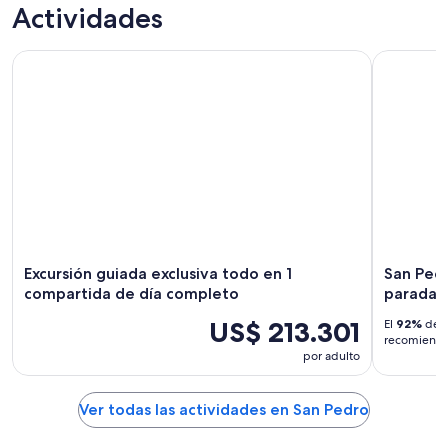
Actividades
Excursión guiada exclusiva todo en 1 compartida de día co
San Pedro:
Excursión guiada exclusiva todo en 1
San Pedr
compartida de día completo
paradas,
US$ 213.301
El
92%
de l
recomiendan
por adulto
Ver todas las actividades en San Pedro