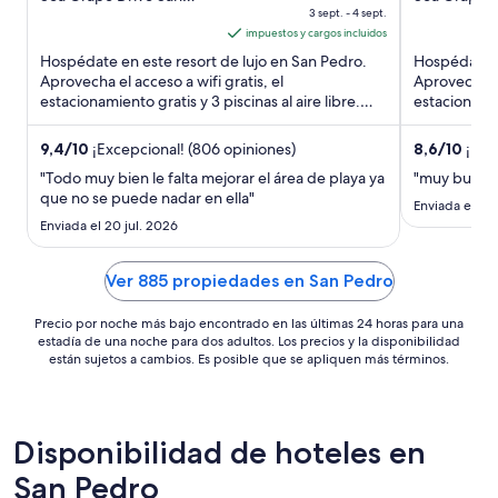
Pedro Belize District
3 sept. - 4 sept.
Pedro
of
sept
of
impuestos y cargos incluidos
5
al
5
Hospédate en este resort de lujo en San Pedro.
Hospédate e
4
Aprovecha el acceso a wifi gratis, el
Aprovecha el
sept,
estacionamiento gratis y 3 piscinas al aire libre.
estacionamie
el
Nuestros huéspedes destacan ...
completo. N
precio
9,4
/
10
¡Excepcional! (806 opiniones)
8,6
/
10
¡Exce
por
"Todo muy bien le falta mejorar el área de playa ya
"muy bueno
noche
que no se puede nadar en ella"
es
Enviada el 10 
Enviada el 20 jul. 2026
de
US$ 218
Ver 885 propiedades en San Pedro
Precio por noche más bajo encontrado en las últimas 24 horas para una
estadía de una noche para dos adultos. Los precios y la disponibilidad
están sujetos a cambios. Es posible que se apliquen más términos.
Disponibilidad de hoteles en
San Pedro