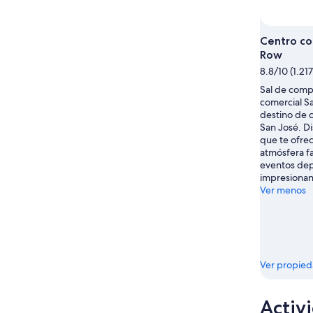
ago
de
-
semana,
10
14
Centro co
ago
ago
Row
-
8.8/10 (1.21
16
Sal de comp
ago
comercial S
destino de 
San José. Di
que te ofre
atmósfera fa
eventos depo
impresionan
Ver menos
Ver propie
Activ