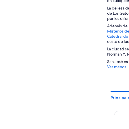
en cualquie
La belleza 
de Los Gatos
por los dife
Además de la
Misterios d
Catedral de
oeste de los
La ciudad se
Norman Y. Mi
San José es 
Ver menos
Principal
Uptown