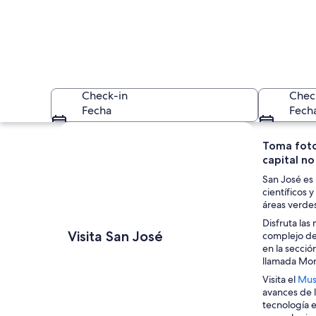
Check-in
Chec
Fecha
Fech
Ver mapa
Toma fotos
capital no 
San José es 
científicos 
áreas verde
Disfruta las
Un edificio moderno
Visita San José
complejo de
en la secció
llamada Mono
Visita el
Mus
avances de l
tecnología e