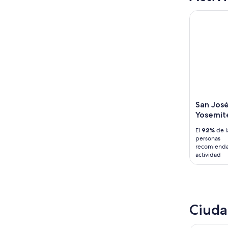
San José:
San José
Yosemit
El
92%
de l
personas
recomienda
actividad
Ciuda