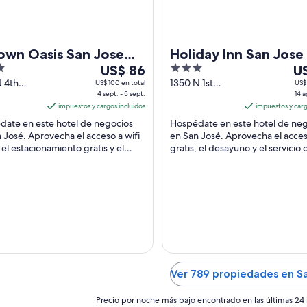
n
t
t
a
a
n
n
a
a
own Oasis San Jose
Holiday Inn San Jose 
Del
3
De
ort
US$ 86
Silicon Valley by IHG
U
4
out
14
N 4th
1350 N 1st
US$ 100 en total
US$ 
 San Jose
4 sept. - 5 sept.
Street San Jose
14 a
sept
of
ag
impuestos y cargos incluidos
CA
impuestos y carg
al
5
al
date en este hotel de negocios
Hospédate en este hotel de ne
5
15
 José. Aprovecha el acceso a wifi
en San José. Aprovecha el acces
sept,
ag
, el estacionamiento gratis y el
gratis, el desayuno y el servicio 
el
el
uno. Nuestros huéspedes
traslado desde/hacia el aeropue
precio
pr
an la limpieza ...
gratis. Nuestros ...
por
po
noche
no
es
es
de
de
US$ 86
US
Ver 789 propiedades en S
Precio por noche más bajo encontrado en las últimas 24 