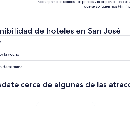
noche para dos adultos. Los precios y la disponibilidad est
que se apliquen más término
nibilidad de hoteles en San José
e
r la noche
ades
in de semana
ades
date cerca de algunas de las atrac
ades