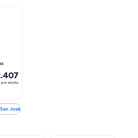
as
2.407
por adulto
 San José