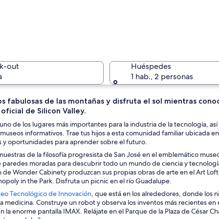
Una galer
k-out
Huéspedes
a
1 hab., 2 personas
 fabulosas de las montañas y disfruta el sol mientras conoc
oficial de Silicon Valley.
Una estru
uno de los lugares más importantes para la industria de la tecnología,
y museos informativos. Trae tus hijos a esta comunidad familiar ubicada 
s y oportunidades para aprender sobre el futuro.
 muestras de la filosofía progresista de San José en el emblemático muse
 con fachada de vidrio que refleja el cielo y árboles circundantes.
 paredes moradas para descubrir todo un mundo de ciencia y tecnología
n de Wonder Cabinety produzcan sus propias obras de arte en el Art Loft.
poly in the Park. Disfruta un picnic en el río Guadalupe.
S
eo Tecnológico de Innovación
, que está en los alrededores, donde los 
e
a medicina. Construye un robot y observa los inventos más recientes en e
a
n la enorme pantalla IMAX. Relájate en el Parque de la Plaza de César C