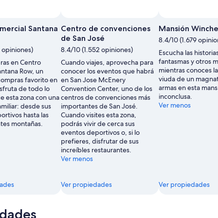
Foto tomada por Ramona
Foto
de
mercial Santana
Centro de convenciones
Mansión Winche
uso
de San José
8.4/10 (1.679 opinio
libre
7 opiniones)
8.4/10 (1.552 opiniones)
Escucha las historia
tomada
fantasmas y otros m
ras en Centro
Cuando viajes, aprovecha para
por
mientras conoces la
antana Row, un
conocer los eventos que habrá
Ramona
viuda de un magnat
compras favorito en
en San Jose McEnery
armas en esta mans
sfruta de todo lo
Convention Center, uno de los
inconclusa.
ce esta zona con una
centros de convenciones más
Ver menos
miliar: desde sus
importantes de San José.
rtivos hasta las
Cuando visites esta zona,
tes montañas.
podrás vivir de cerca sus
eventos deportivos o, si lo
prefieres, disfrutar de sus
increíbles restaurantes.
Ver menos
dades
Ver propiedades
Ver propiedades
idades