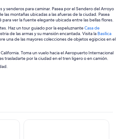
u
s y senderos para caminar. Pasea por el Sendero del Arroyo
n
de las montañas ubicadas a las afueras de la ciudad. Pasea
a
para ver la fuente elegante ubicada entre las bellas flores.
n
u
antes. Haz un tour guiado por la espeluznante
Casa de
e
stria de las armas y su mansión encantada. Visita la
Basílica
v
bre una de las mayores colecciones de objetos egipcios en el
a
v
e California. Toma un vuelo hacia el Aeropuerto Internacional
e
trasladarte por la ciudad en el tren ligero o en camión.
n
t
dad.
a
n
a
n Valley by IHG
Hyatt Place San Jose Airport