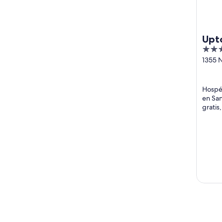
Upt
3
Airp
out
1355 
Street
of
CA
5
Hospé
en San
gratis
desay
destac