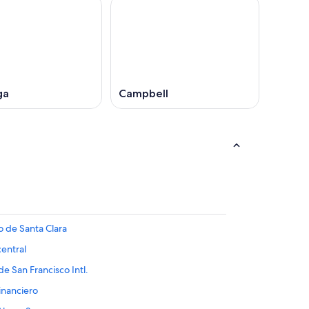
ga
Campbell
o de Santa Clara
central
de San Francisco Intl.
inanciero