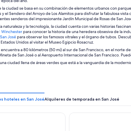
b
r época del año.
r
de la ciudad se basa en su combinación de elementos urbanos con parque
e
 y el Sendero del Arroyo de Los Alamitos para disfrutar la fabulosa vista 
e
rentes senderos del impresionante Jardín Municipal de Rosas de San José 
n
 naturaleza y la tecnología, la ciudad cuenta con varias historias fascin
u
S
e Winchester
para conocer la historia de una heredera obsesiva de la indu
n
S
e
 San José
para observar los famosos vitrales y el órgano de tubos. Descu
a
e
a
 Estados Unidos al visitar el Museo Egipcio Rosacruz.
n
a
b
u
 encuentra a 80 kilómetros (50 mi) al sur de San Francisco, en el norte d
b
r
e
neta de San José o al Aeropuerto Internacional de San Francisco. Puedes 
r
e
v
una ciudad llena de áreas verdes que está a la vanguardia de la moderni
e
e
a
e
n
v
n
u
e
u
n
n
n
a
t
a
n
a
n
u
n
es hoteles en San José
Alquileres de temporada en San José
u
e
a
e
v
v
a
 Oasis San Jose Airport
Holiday Inn San Jose - Silico
a
v
v
e
e
n