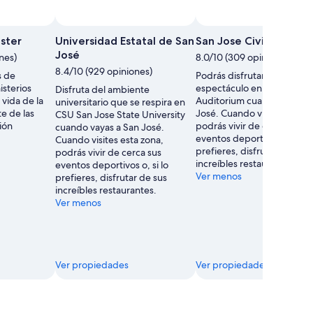
Foto tomada por Chris Neacsu
Foto
de
ster
Universidad Estatal de San
San Jose Civic Audito
uso
José
nes)
8.0/10 (309 opiniones)
libre
8.4/10 (929 opiniones)
s de
Podrás disfrutar de un
tomada
isterios
espectáculo en San Jose Ci
Disfruta del ambiente
por
 vida de la
Auditorium cuando visites 
universitario que se respira en
Chris
e de las
José. Cuando visites esta z
CSU San Jose State University
Neacsu
ión
podrás vivir de cerca sus
cuando vayas a San José.
eventos deportivos o, si lo
Cuando visites esta zona,
prefieres, disfrutar de sus
podrás vivir de cerca sus
increíbles restaurantes.
eventos deportivos o, si lo
Ver menos
prefieres, disfrutar de sus
increíbles restaurantes.
Ver menos
Ver propiedades
Ver propiedades