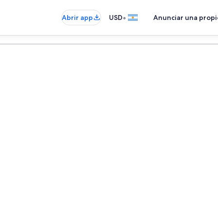
•
Abrir app
USD
Anunciar una prop