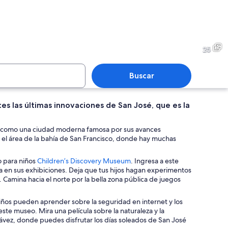
ía de arte con suelos de madera, paredes blancas y diversas obras expuestas.
Un jardín cuidado con setos 
25
Buscar
es las últimas innovaciones de San José, que es la
ctura arquitectónica moderna con una cúpula de vidrio curva y fachada de 
Una escultura moderna con un
 así como una ciudad moderna famosa por sus avances
en el área de la bahía de San Francisco, donde hay muchas
S
o para niños
Children’s Discovery Museum
. Ingresa a este
e
 en sus exhibiciones. Deja que tus hijos hagan experimentos
a
 Camina hacia el norte por la bella zona pública de juegos
b
r
niños pueden aprender sobre la seguridad en internet y los
e
ste museo. Mira una película sobre la naturaleza y la
e
hávez, donde puedes disfrutar los días soleados de San José
n