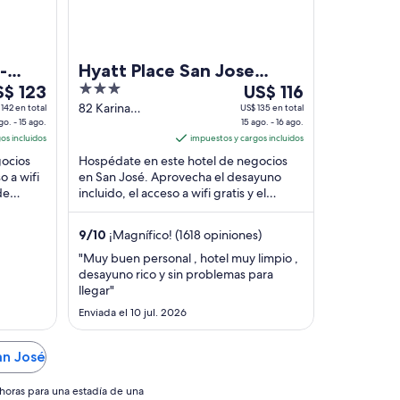
-
Hyatt Place San Jose
l
3
Del
S$ 123
Airport
US$ 116
out
15
82 Karina
142 en total
US$ 135 en total
go. - 15 ago.
Court, Airport
15 ago. - 16 ago.
o
of
ago
os incluidos
San Jose CA
impuestos y cargos incluidos
5
al
gocios
Hospédate en este hotel de negocios
16
o a wifi
en San José. Aprovecha el desayuno
o,
ago,
de
incluido, el acceso a wifi gratis y el
el
rto
servicio de traslado desde/hacia el
ecio
precio
aeropuerto ...
9
/
10
¡Magnífico! (1618 opiniones)
r
por
che
noche
"Muy buen personal , hotel muy limpio ,
desayuno rico y sin problemas para
es
llegar"
de
$ 123
Enviada el 10 jul. 2026
US$ 116
an José
horas para una estadía de una