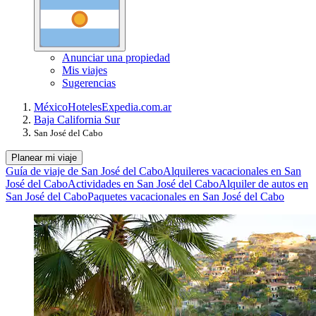
Anunciar una propiedad
Mis viajes
Sugerencias
México
Hoteles
Expedia.com.ar
Baja California Sur
San José del Cabo
Planear mi viaje
Guía de viaje de San José del Cabo
Alquileres vacacionales en San
José del Cabo
Actividades en San José del Cabo
Alquiler de autos en
San José del Cabo
Paquetes vacacionales en San José del Cabo