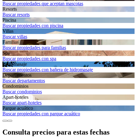
Buscar propiedades que aceptan mascotas
Resorts
Buscar resorts
Piscina
Buscar propiedades con piscina
Villas
Buscar villas
Familias
Buscar propiedades para familias
Spa
Buscar propiedades con spa
Hidromasaje
Buscar propiedades con bañera de hidromasaje
Departamentos
Buscar departamentos
Condominios
Buscar condominios
Apart-hoteles
Buscar apart-hoteles
Parque acuático
Buscar propiedades con parque acuático
Consulta precios para estas fechas