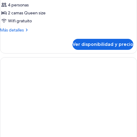
Roll-
de
4 personas
In
Suite,
Shower)
2 camas Queen size
2
Wifi gratuito
camas
Más
Más detalles
Queen
detalles
size
sobre
Ver disponibilidad y precio
Suite,
2
camas
Queen
size