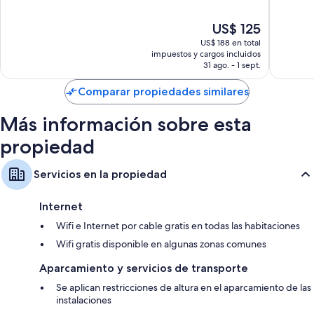
También se incluyen los siguientes servicios adicionales:
Fisherman's
Fisherm
10,
10,
Wharf
Wharf
Magnífico,
Magnífi
Baños con bañeras con ducha y artículos de tocador gratuitos
El
US$ 125
7.599
1.368
precio
opiniones
opinion
Televisiones de pantalla plana con canales de televisión premium
US$ 188 en total
actual
impuestos y cargos incluidos
Frigobares, cunas gratuitas y cafeteras/teteras
es
31 ago. - 1 sept.
de
US$ 125
Comparar propiedades similares
Más información sobre esta
propiedad
Servicios en la propiedad
Internet
Wifi e Internet por cable gratis en todas las habitaciones
Wifi gratis disponible en algunas zonas comunes
Aparcamiento y servicios de transporte
Se aplican restricciones de altura en el aparcamiento de las
instalaciones