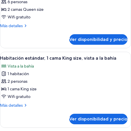
6 personas
Suite,
2
2 camas Queen size
camas
Wifi gratuito
Queen
Más
Más detalles
size,
detalles
con
sobre
Ver disponibilidad y precio
Suite,
acceso
2
para
camas
Ver
Habitación de hotel con una cama grand
personas
8
Queen
Habitación estándar, 1 cama King size, vista a la bahía
todas
size,
discapacitadas
Vista a la bahía
con
las
acceso
1 habitación
fotos
para
de
2 personas
personas
Habitación
discapacitadas
1 cama King size
estándar,
Wifi gratuito
1
Más
Más detalles
cama
detalles
King
sobre
Ver disponibilidad y precio
Habitación
size,
estándar,
vista