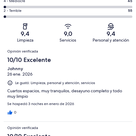
Bueno.
Evaluación:
4 - Mediocre
45
de
-
544
4
2425
Aceptable.
Evaluación:
2 - Terrible
55
de
-
opiniones
154
2
2425
Mediocre.
de
-
opiniones
45
2425
Terrible.
de
9,4
9,0
9,4
opiniones
55
2425
Limpieza
Servicios
Personal y atención
de
opiniones
Opiniones
2425
Opinión verificada
opiniones
10/10 Excelente
Johnny
26 ene. 2026
Le gustó: Limpieza, personal y atención, servicios
Cuartos espacios, muy tranquilos, desayuno completo y todo
muy limpio
Se hospedó 3 noches en enero de 2026
0
Opinión verificada