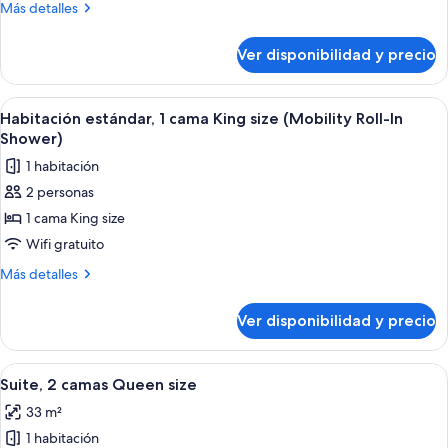
Más
Más detalles
cama
detalles
King
sobre
Ver disponibilidad y precio
Habitación
size
estándar,
1
Ver
Un baño pequeño y moderno con ducha
5
cama
Habitación estándar, 1 cama King size (Mobility Roll-In
todas
King
Shower)
size
las
1 habitación
fotos
2 personas
de
1 cama King size
Habitación
estándar,
Wifi gratuito
1
Más
Más detalles
cama
detalles
sobre
King
Ver disponibilidad y precio
Habitación
size
estándar,
(Mobility
1
Ver
Un baño con inodoro, ducha con cabez
7
Roll-
cama
Suite, 2 camas Queen size
todas
King
In
33 m²
size
las
Shower)
(Mobility
1 habitación
fotos