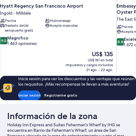
Hyatt Regency San Francisco Airport
Embassy 
Oyster P
Ingold - Milldale
The East 
Piscina
Hidromasaje
Traslado del/al
Acepta mascotas
Piscina
aeropuerto gratis
Acepta 
9.0
Magnífico
8.8
Excel
9,0
8,8
de
1.463 opiniones
de
1.672 
10,
10,
El
US$ 135
Magnífico,
Excelente
precio
1.463
US$ 181 en total
1.672
actual
opiniones
impuestos y cargos incluidos
opiniones
es
21 ago. - 22 ago.
de
Inicia sesión para ver los descuentos y las ventajas que reúnen
US$ 135
los requisitos. ¡Más recompensas te llevan a más aventuras!
Iniciar sesión
Registrarme gratis
Información de la zona
Holiday Inn Express and Suites Fisherman's Wharf by IHG se
encuentra en Barrio de Fisherman's Wharf, un área de San
Francisco ubicada en la zona de entretenimiento y junto al mar.