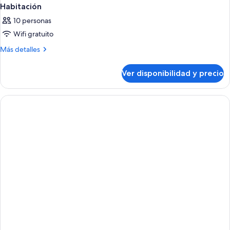
Habitación
10 personas
Wifi gratuito
Más
Más detalles
detalles
sobre
Ver disponibilidad y precio
Habitación