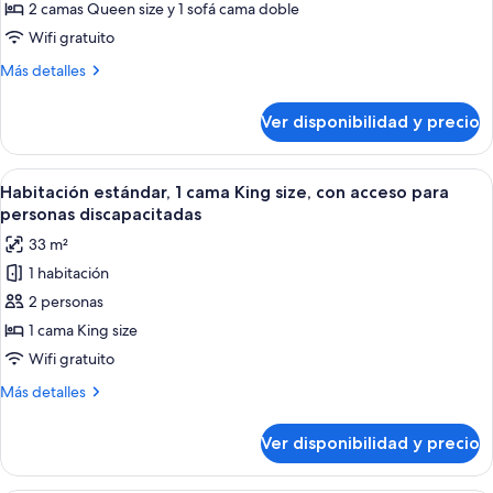
Suite,
2 camas Queen size y 1 sofá cama doble
Varias
Wifi gratuito
camas
Más
Más detalles
detalles
sobre
Ver disponibilidad y precio
Suite,
Varias
camas
Ver
Un baño con bañera, ducha, barras de
10
Habitación estándar, 1 cama King size, con acceso para
todas
personas discapacitadas
las
33 m²
fotos
1 habitación
de
2 personas
Habitación
estándar,
1 cama King size
1
Wifi gratuito
cama
Más
Más detalles
King
detalles
size,
sobre
Ver disponibilidad y precio
Habitación
con
estándar,
acceso
1