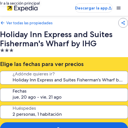
Ir a la sección principal
Descargar la app
Ver todas las propiedades
Holiday Inn Express and Suites
Fisherman's Wharf by IHG
Propiedad
de
3.0
Elige las fechas para ver precios
estrellas
¿Adónde quieres ir?
Fechas
Huéspedes