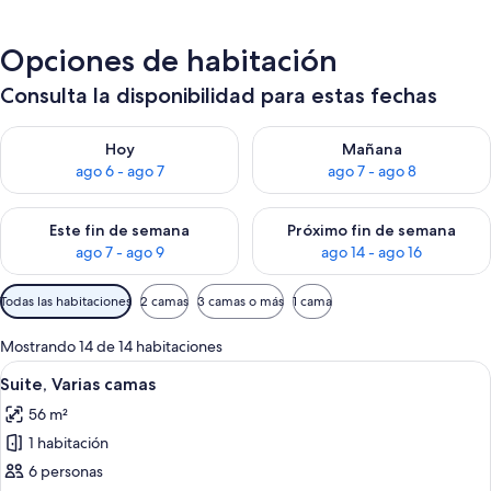
Opciones de habitación
Consulta la disponibilidad para estas fechas
Consulta la disponibilidad para hoy ago 6 - ago 7
Consulta la disponibilidad pa
Hoy
Mañana
ago 6 - ago 7
ago 7 - ago 8
Consulta la disponibilidad para este fin de semana ago 7 - ag
Consulta la disponibilidad par
Este fin de semana
Próximo fin de semana
ago 7 - ago 9
ago 14 - ago 16
Filtros
Todas las habitaciones
2 camas
3 camas o más
1 cama
disponibles
para
Mostrando 14 de 14 habitaciones
las
Ver
Un baño con inodoro, ducha con cabez
9
Suite, Varias camas
habitaciones
todas
56 m²
las
1 habitación
fotos
de
6 personas