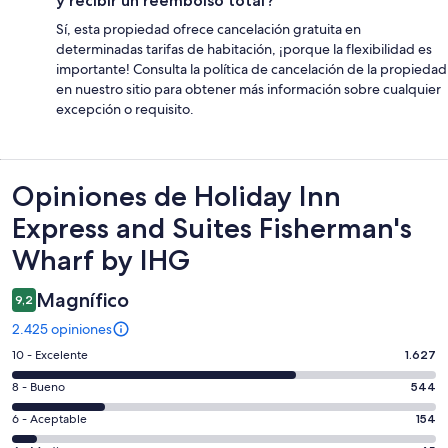
y recibir un reembolso total?
Sí, esta propiedad ofrece cancelación gratuita en
determinadas tarifas de habitación, ¡porque la flexibilidad es
importante! Consulta la política de cancelación de la propiedad
en nuestro sitio para obtener más información sobre cualquier
excepción o requisito.
Opiniones
Opiniones de Holiday Inn
Express and Suites Fisherman's
Wharf by IHG
Magnífico
9,2
2.425 opiniones
Evaluación:
10 - Excelente
1.627
10
Evaluación:
8 - Bueno
544
-
8
Excelente.
Evaluación:
6 - Aceptable
154
-
1627
6