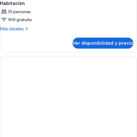
Habitación
10 personas
Wifi gratuito
Más
Más detalles
detalles
sobre
Ver disponibilidad y precio
Habitación