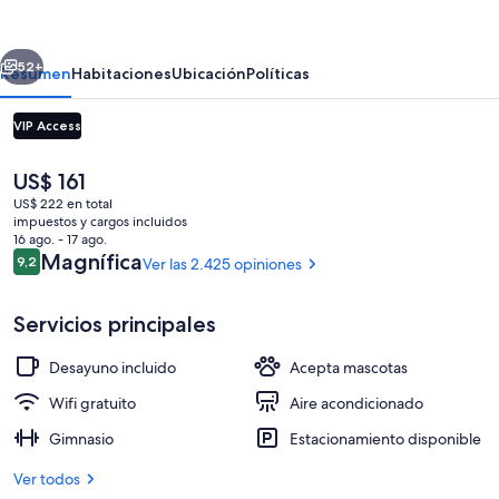
Express
and
erior
Siguiente
Suites
52+
Resumen
Habitaciones
Ubicación
Políticas
Fisherman's
VIP Access
Wharf
by
El
US$ 161
IHG
precio
US$ 222 en total
actual
impuestos y cargos incluidos
es
16 ago. - 17 ago.
de
Opiniones
Magnífica
9,2
Ver las 2.425 opiniones
9,2 de 10
US$ 161
Servicio de la propiedad
Servicios principales
Desayuno incluido
Acepta mascotas
Wifi gratuito
Aire acondicionado
Gimnasio
Estacionamiento disponible
Ver todos