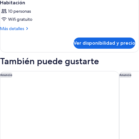
Habitación
10 personas
Wifi gratuito
Más
Más detalles
detalles
sobre
Ver disponibilidad y precio
Habitación
También puede gustarte
Hyatt Regency San Francisco Airport
Embassy 
Anuncio
Anuncio