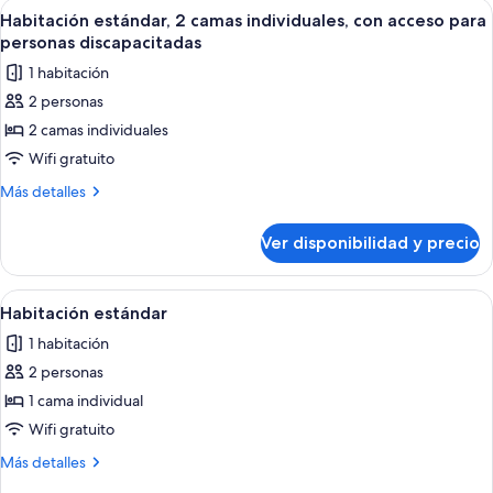
Ver
Habitación de hotel con dos camas, un
para
9
cama
Habitación estándar, 2 camas individuales, con acceso para
todas
King
personas
personas discapacitadas
size,
las
discapacitadas
1 habitación
con
fotos
acceso
2 personas
de
para
2 camas individuales
Habitación
personas
discapacitadas
estándar,
Wifi gratuito
2
Más
Más detalles
camas
detalles
sobre
individuales,
Ver disponibilidad y precio
Habitación
con
estándar,
acceso
2
Ver
Una cama con ropa de cama blanca y 
6
para
camas
Habitación estándar
todas
individuales,
personas
1 habitación
con
las
discapacitadas
acceso
2 personas
fotos
para
de
1 cama individual
personas
Habitación
discapacitadas
Wifi gratuito
estándar
Más
Más detalles
detalles