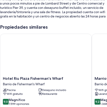
a unos pocos minutos a pie de Lombard Street y de Centro comercial y
turístico Pier 39, y cuenta con desayuno buffet incluido, un servicio de
lavandería/tintorería y una sala de fitness. La propiedad cuenta con wifi
gratis en la habitación y un centro de negocios abierto las 24 horas para
todos los huéspedes.
Propiedades similares
También se incluyen los siguientes beneficios:
Valet parking con cargo, una máquina expendedora y servicios de
Hotel Riu Plaza Fisherman's Wharf
Marriott
concierge
Asistencia turística y para la compra de entradas, salas de reuniones
y periódicos gratis
Una sala de computadoras, personal multilingüe y un cajero
automático o servicios bancarios
Los huéspedes destacan el desayuno, la atención del personal y el
estado general de las instalaciones
Hotel
Marriott
Hotel Riu Plaza Fisherman's Wharf
Marrio
Características de las habitaciones
Riu
Vacation
Barrio de Fisherman's Wharf
Barrio d
Plaza
Club®,
Las 252 habitaciones cuentan con comodidades como aire
Piscina
Desayuno incluido
Wifi g
Fisherman's
San
acondicionado. Además, brindan atenciones como wifi gratis y cajas de
Wifi gratuito
Restaurante
Lavand
Wharf
Francisc
seguridad. Los huéspedes dejan muy buenas opiniones sobre la
Barrio
Barrio
9.0
9.2
Magnífico
Mag
limpieza y la comodidad de las habitaciones en esta propiedad.
9,0
9,2
de
de
de
de
7.599 opiniones
1.36