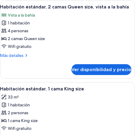
1
Ver
Habitación de hotel con dos camas, u
a
7
cama
Habitación estándar, 2 camas Queen size, vista a la bahía
todas
la
King
Vista a la bahía
size,
las
bahía
vista
1 habitación
fotos
a
de
4 personas
la
Habitación
bahía
2 camas Queen size
estándar,
Wifi gratuito
2
Más
Más detalles
camas
detalles
Queen
sobre
Ver disponibilidad y precio
Habitación
size,
estándar,
vista
2
Ver
Un baño con inodoro, ducha con cabez
a
8
camas
Habitación estándar, 1 cama King size
todas
la
Queen
33 m²
size,
las
bahía
vista
1 habitación
fotos
a
de
2 personas
la
Habitación
bahía
1 cama King size
estándar,
Wifi gratuito
1