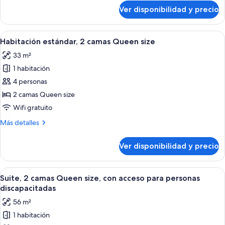
sobre
Ver disponibilidad y precio
Habitación
estándar
Ver
Un baño con inodoro, ducha con cabez
5
Habitación estándar, 2 camas Queen size
todas
33 m²
las
1 habitación
fotos
de
4 personas
Habitación
2 camas Queen size
estándar,
Wifi gratuito
2
Más
Más detalles
camas
detalles
Queen
sobre
Ver disponibilidad y precio
Habitación
size
estándar,
2
Ver
Un baño con bañera, ducha, barras de
8
camas
Suite, 2 camas Queen size, con acceso para personas
todas
Queen
discapacitadas
size
las
56 m²
fotos
1 habitación
de