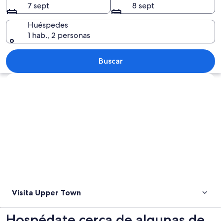
7 sept
8 sept
Huéspedes
1 hab., 2 personas
Un paisaje urbano costero con arquitec
Buscar
Ver mapa
Visita Upper Town
Hospédate cerca de algunas de