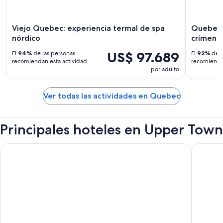
Viejo Quebec: experiencia termal de spa
Quebec: 
nórdico
crímene
US$ 97.689
El
94%
de las personas
El
92%
de l
recomiendan esta actividad
recomiendan
por adulto
Ver todas las actividades en Quebec
Principales hoteles en Upper Town
Fairmont Le Chateau Frontenac
Hôtel Pa