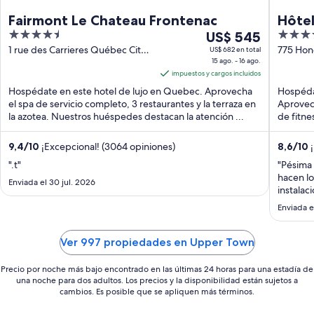
Fairmont Le Chateau Frontenac
Hôtel
4.5
Del
4
US$ 545
JARO
out
15
out
1 rue des Carrieres Québec City
775 Hon
US$ 682 en total
QC
15 ago. - 16 ago.
Québec 
of
ago
of
impuestos y cargos incluidos
5
al
5
Hospédate en este hotel de lujo en Quebec. Aprovecha
Hospéda
16
el spa de servicio completo, 3 restaurantes y la terraza en
Aprovech
ago,
la azotea. Nuestros huéspedes destacan la atención ...
de fitne
el
...
precio
9,4
/
10
¡Excepcional! (3064 opiniones)
8,6
/
10
¡
por
".t"
"Pésima 
noche
hacen lo
es
Enviada el 30 jul. 2026
instalac
de
Enviada 
US$ 545
Ver 997 propiedades en Upper Town
Precio por noche más bajo encontrado en las últimas 24 horas para una estadía de
una noche para dos adultos. Los precios y la disponibilidad están sujetos a
cambios. Es posible que se apliquen más términos.