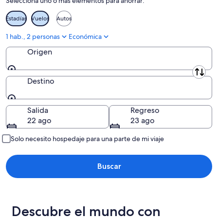
Selecciona uno o más elementos para ahorrar:
-
semana,
10
14
Estadías
Vuelos
Autos
ago
ago
-
1 hab., 2 personas
Económica
16
Origen
ago
Origen
Destino
Destino
Salida
Regreso
22 ago
23 ago
Solo necesito hospedaje para una parte de mi viaje
Buscar
Descubre el mundo con