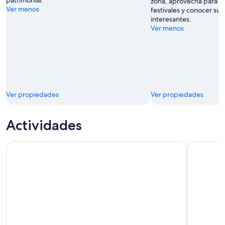
zona, aprovecha para asi
Ver menos
festivales y conocer su
interesantes.
Ver menos
Ver propiedades
Ver propiedades
Actividades
Viejo Quebec: experiencia termal de spa nórdico
Quebec: re