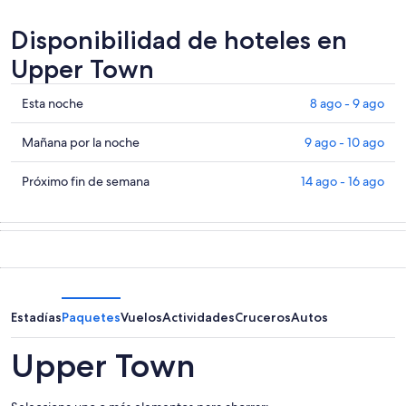
Disponibilidad de hoteles en
Upper Town
Ver
Esta noche
8 ago - 9 ago
precios
de
Ver
Mañana por la noche
9 ago - 10 ago
propiedades
precios
en
de
Ver
Próximo fin de semana
14 ago - 16 ago
Upper
propiedades
precios
Town
en
de
para
Upper
propiedades
esta
Town
en
noche,
para
Upper
8
mañana
Town
ago
por
para
Estadías
Paquetes
Vuelos
Actividades
Cruceros
Autos
-
la
el
9
noche,
próximo
Upper Town
ago
9
fin
ago
de