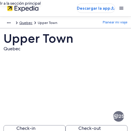
Ir a la sección principal
Descargar la app
Planear mi viaje
Quebec
Upper Town
Upper Town
Quebec
Fotos
de
Upper
25
Town
Check-in
Check-out