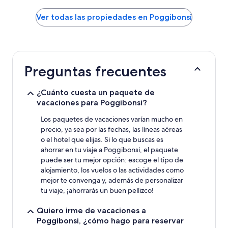
bajo
Ver todas las propiedades en Poggibonsi
encontrado
en
las
últimas
24
horas
Preguntas frecuentes
para
una
estadía
¿Cuánto cuesta un paquete de
de
vacaciones para Poggibonsi?
una
noche
Los paquetes de vacaciones varían mucho en
para
precio, ya sea por las fechas, las líneas aéreas
dos
o el hotel que elijas. Si lo que buscas es
adultos.
ahorrar en tu viaje a Poggibonsi, el paquete
Los
puede ser tu mejor opción: escoge el tipo de
precios
alojamiento, los vuelos o las actividades como
y
mejor te convenga y, además de personalizar
la
tu viaje, ¡ahorrarás un buen pellizco!
disponibilidad
están
sujetos
Quiero irme de vacaciones a
a
Poggibonsi, ¿cómo hago para reservar