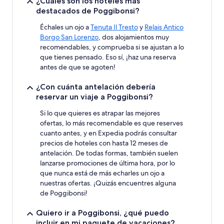
¿Cuáles son los hoteles más
destacados de Poggibonsi?
Échales un ojo a
Tenuta Il Tresto
y
Relais Antico
Borgo San Lorenzo
, dos alojamientos muy
recomendables, y comprueba si se ajustan a lo
que tienes pensado. Eso sí, ¡haz una reserva
antes de que se agoten!
¿Con cuánta antelación debería
reservar un viaje a Poggibonsi?
Si lo que quieres es atrapar las mejores
ofertas, lo más recomendable es que reserves
cuanto antes, y en Expedia podrás consultar
precios de hoteles con hasta 12 meses de
antelación. De todas formas, también suelen
lanzarse promociones de última hora, por lo
que nunca está de más echarles un ojo a
nuestras ofertas. ¡Quizás encuentres alguna
de Poggibonsi!
Quiero ir a Poggibonsi, ¿qué puedo
incluir en mi paquete de vacaciones?