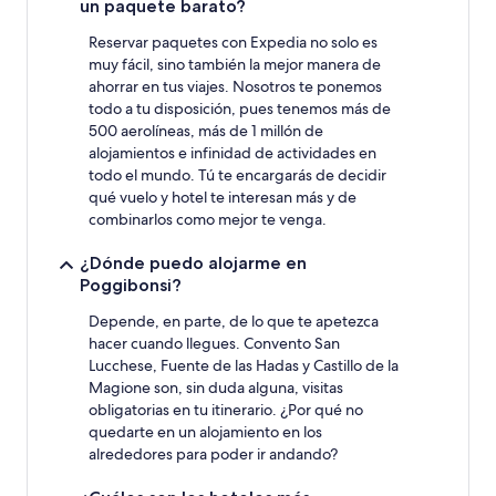
cambios.
un paquete barato?
Es
posible
Reservar paquetes con Expedia no solo es
que
muy fácil, sino también la mejor manera de
se
ahorrar en tus viajes. Nosotros te ponemos
apliquen
todo a tu disposición, pues tenemos más de
más
500 aerolíneas, más de 1 millón de
términos
alojamientos e infinidad de actividades en
y
todo el mundo. Tú te encargarás de decidir
condiciones.
qué vuelo y hotel te interesan más y de
combinarlos como mejor te venga.
¿Dónde puedo alojarme en
Poggibonsi?
Depende, en parte, de lo que te apetezca
hacer cuando llegues. Convento San
Lucchese, Fuente de las Hadas y Castillo de la
Magione son, sin duda alguna, visitas
obligatorias en tu itinerario. ¿Por qué no
quedarte en un alojamiento en los
alrededores para poder ir andando?