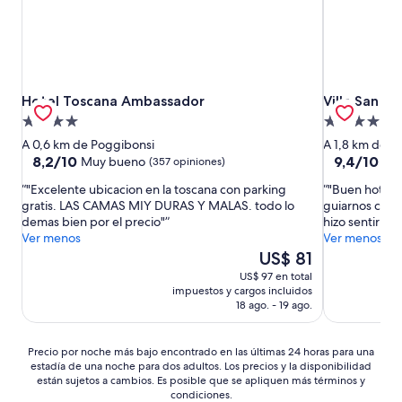
Hotel Toscana Ambassador
Villa San Lu
Hotel Toscana Ambassador
Villa San L
Propiedad
Propiedad
de
de
A 0,6 km de Poggibonsi
A 1,8 km de P
4.0
4.0
8.2
9.4
8,2/10
9,4/10
Muy bueno
Exc
(357 opiniones)
de
de
estrellas
estrellas
"Excelente ubicacion en la toscana con parking
"Buen hotel,
10,
10,
gratis. LAS CAMAS MIY DURAS Y MALAS. todo lo
guiarnos con 
Muy
Excepcional
demas bien por el precio"
hizo sentir mu
bueno,
(352
Ver menos
Ver menos
(357
opiniones)
El
US$ 81
opiniones)
precio
US$ 97 en total
actual
impuestos y cargos incluidos
es
18 ago. - 19 ago.
de
US$ 81
Precio
Precio por noche más bajo encontrado en las últimas 24 horas para una
estadía de una noche para dos adultos. Los precios y la disponibilidad
por
están sujetos a cambios. Es posible que se apliquen más términos y
noche
condiciones.
más