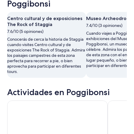
Poggibonsi
Centro cultural y de exposiciones
Museo Archeodromo 
The Rock of Staggia
7.4/10 (3 opiniones)
7.6/10 (5 opiniones)
Cuando viajes a Poggibons
exhibiciones del Museo 
Conocerás de cerca la historia de Staggia
Poggibonsi, un museo co
cuando visites Centro cultural y de
célebre. Admira los paisa
exposiciones The Rock of Staggia. Admira
de esta zona con el encan
los paisajes campestres de esta zona
lugar pequeño, o bien ap
perfecta para recorrer a pie, o bien
participar en diferentes t
aprovecha para participar en diferentes
tours.
Actividades en Poggibonsi
Toscana en 1 día desde Florencia: Pisa, San Gimignano y S
Siena: pase 