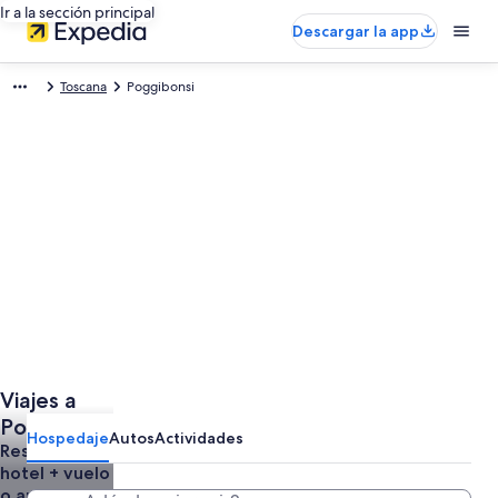
Ir a la sección principal
Descargar la app
Toscana
Poggibonsi
Viajes a
Poggibonsi
Hospedaje
Autos
Actividades
Reserva un
hotel + vuelo
o auto juntos