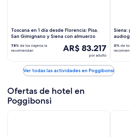
Toscana en 1 día desde Florencia: Pisa,
Siena: pas
San Gimignano y Siena con almuerzo
audioguía
AR$ 83.217
78
% de los viajeros la
0
% de los viaj
recomiendan
recomiendan
por adulto
Ver todas las actividades en Poggibonsi
Ofertas de hotel en
Poggibonsi
Hotel Toscana Ambassador
Villa San Lu